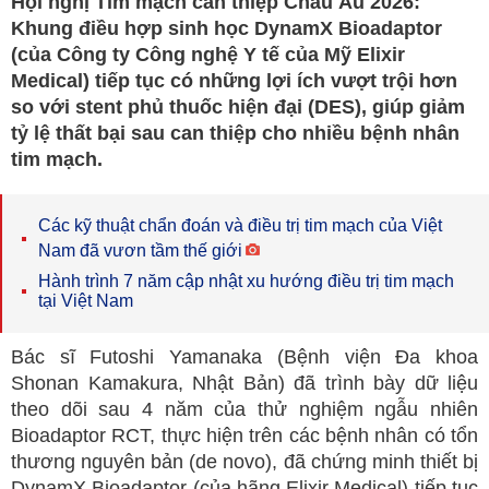
Hội nghị Tim mạch can thiệp Châu Âu 2026:
Khung điều hợp sinh học DynamX Bioadaptor
(của Công ty Công nghệ Y tế của Mỹ Elixir
Medical) tiếp tục có những lợi ích vượt trội hơn
so với stent phủ thuốc hiện đại (DES), giúp giảm
tỷ lệ thất bại sau can thiệp cho nhiều bệnh nhân
tim mạch.
Các kỹ thuật chẩn đoán và điều trị tim mạch của Việt
Nam đã vươn tầm thế giới
Hành trình 7 năm cập nhật xu hướng điều trị tim mạch
tại Việt Nam
Bác sĩ Futoshi Yamanaka (Bệnh viện Đa khoa
Shonan Kamakura, Nhật Bản) đã trình bày dữ liệu
theo dõi sau 4 năm của thử nghiệm ngẫu nhiên
Bioadaptor RCT, thực hiện trên các bệnh nhân có tổn
thương nguyên bản (de novo), đã chứng minh thiết bị
DynamX Bioadaptor (của hãng Elixir Medical) tiếp tục