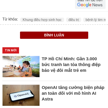
Từ khóa:
Khung điều hợp sinh học
điều trị
bệnh lý tim m
BÌNH LUẬN
TIN MỚI
TP Hồ Chí Minh: Gần 3.000
bức tranh lan tỏa thông điệp
bảo vệ đôi mắt trẻ em
OpenAI tăng cường biện pháp
an toàn đối với mô hình AI
Astra