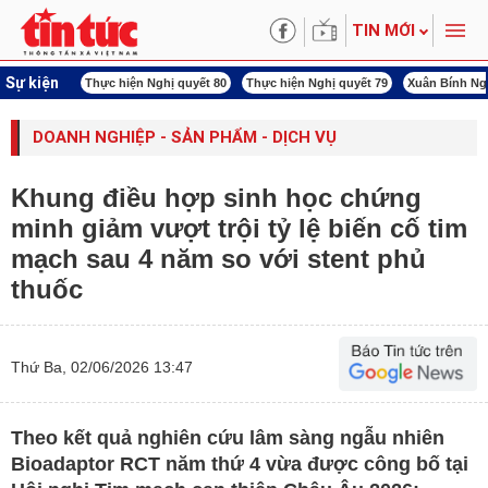
TIN MỚI
Sự kiện
ấn công Iran
Thực hiện Nghị quyết 80
Thực hiện Nghị quyết 79
Xuân Bính Ng
DOANH NGHIỆP - SẢN PHẨM - DỊCH VỤ
Khung điều hợp sinh học chứng
minh giảm vượt trội tỷ lệ biến cố tim
mạch sau 4 năm so với stent phủ
thuốc
Thứ Ba, 02/06/2026 13:47
Theo kết quả nghiên cứu lâm sàng ngẫu nhiên
Bioadaptor RCT năm thứ 4 vừa được công bố tại