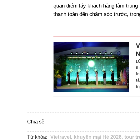
quan điểm lấy khách hàng làm trung t
thanh toán đến chăm sóc trước, tron
V
N
Đ
t
I
t
tr
Chia sẻ:
Từ khóa:
Vietravel,
khuyến mại Hè 2026,
tour tr