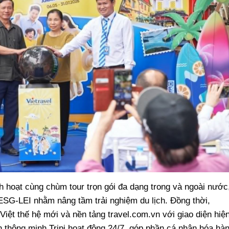
h hoạt cùng chùm tour trọn gói đa dạng trong và ngoài nước
 ESG-LEI nhằm nâng tầm trải nghiệm du lịch. Đồng thời,
iệt thế hệ mới và nền tảng travel.com.vn với giao diện hiệ
ịch thông minh Tripi hoạt động 24/7, góp phần cá nhân hóa hà