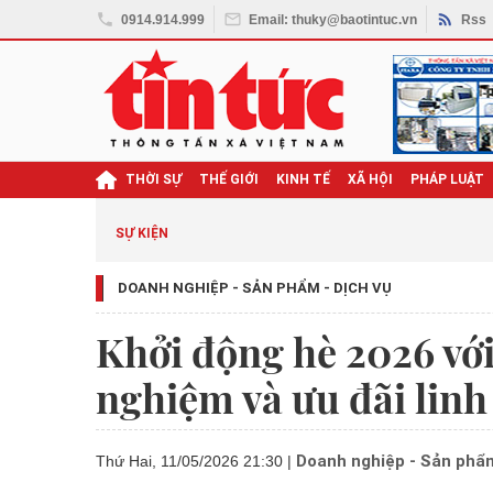
0914.914.999
Email: thuky@baotintuc.vn
Rss
THỜI SỰ
THẾ GIỚI
KINH TẾ
XÃ HỘI
PHÁP LUẬT
SỰ KIỆN
DOANH NGHIỆP - SẢN PHẨM - DỊCH VỤ
Khởi động hè 2026 vớ
nghiệm và ưu đãi linh
Doanh nghiệp - Sản phẩm
Thứ Hai, 11/05/2026 21:30
|