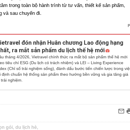
âm trong toàn bộ hành trình từ tư vấn, thiết kế sản phẩm,
g và sau chuyến đi.
ietravel đón nhận Huân chương Lao động hạng
hất, ra mắt sản phẩm du lịch thế hệ mới
ầu tháng 4/2026, Vietravel chính thức ra mắt bộ sản phẩm thế hệ mới
heo tiêu chí ESG (Du lịch có trách nhiệm) và LEI – Living Experience
ndex (Chỉ số trải nghiệm sống), đánh dấu bước tiến chiến lược trong việ
ái định chuẩn hệ thống sản phẩm theo hướng bền vững và gia tăng giá
ị trải nghiệm.
ọn gói,
du lịch hè,