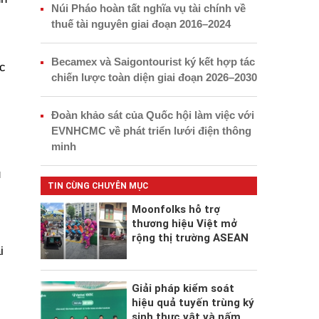
Núi Pháo hoàn tất nghĩa vụ tài chính về
thuế tài nguyên giai đoạn 2016–2024
Becamex và Saigontourist ký kết hợp tác
c
chiến lược toàn diện giai đoạn 2026–2030
Đoàn khảo sát của Quốc hội làm việc với
EVNHCMC về phát triển lưới điện thông
minh
u
TIN CÙNG CHUYÊN MỤC
Moonfolks hỗ trợ
thương hiệu Việt mở
rộng thị trường ASEAN
i
Giải pháp kiểm soát
hiệu quả tuyến trùng ký
sinh thực vật và nấm