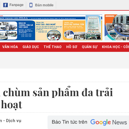
Fanpage
Bản mobile
VĂN HÓA
GIÁO DỤC
THỂ THAO
HỒ SƠ
QUÂN SỰ
KHOA HỌC - CÔ
i chùm sản phẩm đa trải
 hoạt
 - Dịch vụ