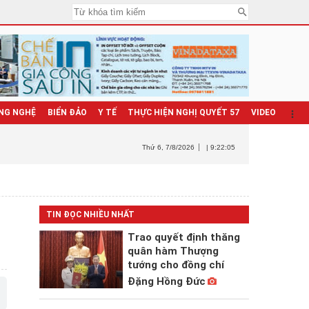
NG NGHỆ
BIỂN ĐẢO
Y TẾ
THỰC HIỆN NGHỊ QUYẾT 57
VIDEO
Thứ 6
, 7/8/2026
| 9:22:06
TIN ĐỌC NHIỀU NHẤT
Trao quyết định thăng
quân hàm Thượng
tướng cho đồng chí
Đặng Hồng Đức