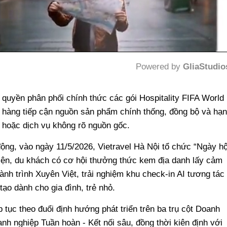
Powered by 
GliaStudio
Mute
y quyền phân phối chính thức các gói Hospitality FIFA World
 hàng tiếp cận nguồn sản phẩm chính thống, đồng bộ và hạn
vé hoặc dịch vụ không rõ nguồn gốc.
ộng, vào ngày 11/5/2026, Vietravel Hà Nội tổ chức “Ngày hộ
iện, du khách có cơ hội thưởng thức kem địa danh lấy cảm
ành trình Xuyên Việt, trải nghiệm khu check-in AI tương tác
tạo dành cho gia đình, trẻ nhỏ.
p tục theo đuổi định hướng phát triển trên ba trụ cột Doanh
h nghiệp Tuần hoàn - Kết nối sâu, đồng thời kiên định với