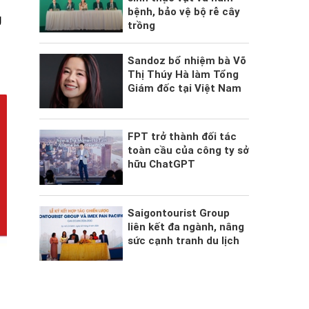
c
bệnh, bảo vệ bộ rễ cây
g
trồng
Sandoz bổ nhiệm bà Võ
Thị Thúy Hà làm Tổng
Giám đốc tại Việt Nam
FPT trở thành đối tác
toàn cầu của công ty sở
hữu ChatGPT
Saigontourist Group
liên kết đa ngành, nâng
sức cạnh tranh du lịch