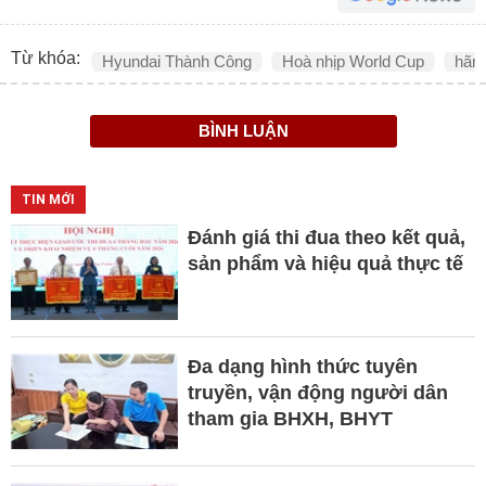
Từ khóa:
Hyundai Thành Công
Hoà nhịp World Cup
hãng
BÌNH LUẬN
TIN MỚI
Đánh giá thi đua theo kết quả,
sản phẩm và hiệu quả thực tế
Đa dạng hình thức tuyên
truyền, vận động người dân
tham gia BHXH, BHYT