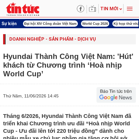
TIN MỚI
Sự kiện
00 ngày đêm
Đại hội XIV Công đoàn Việt Nam
World Cup 2026
Kỳ họp thứ nhấ
DOANH NGHIỆP - SẢN PHẨM - DỊCH VỤ
Hyundai Thành Công Việt Nam: 'Hút'
khách từ Chương trình ‘Hoà nhịp
World Cup’
Thứ Năm, 11/06/2026 14:45
Tháng 6/2026, Hyundai Thành Công Việt Nam đã
triển khai Chương trình ưu đãi “Hoà nhịp World
Cup - Ưu đãi lên tới 220 triệu đồng” dành cho
nhiều mẫu xe chủ lực nhằm gia tăng cơ hội sở