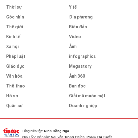
Thời sự
Y tế
Góc nhìn
Địa phương
Thế giới
Biển đảo
Kinh tế
Video
Xã hội
Ảnh
Pháp luật
infographics
Giáo dục
Megastory
Văn hóa
Ảnh 360
Thể thao
Bạn đọc
Hồ sơ
Giải mã muôn mặt
Quân sự
Doanh nghiệp
Tổng biên tập:
Ninh Hồng Nga
Phó Tổng biên tập:
Nguyễn Trọng Chính, Phạm Thị Tuyết,