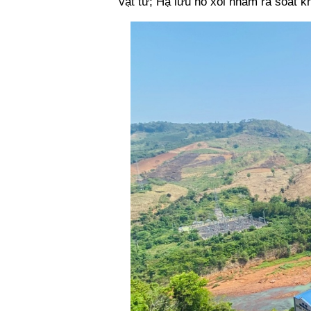
vật tư; Hạ lưu hố xói nhằm rà soát kh