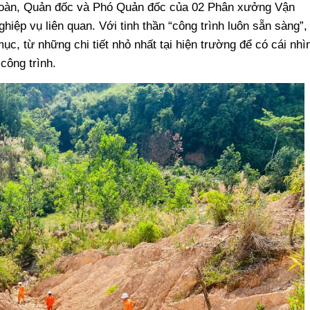
 toàn, Quản đốc và Phó Quản đốc của 02 Phân xưởng Vận
ệp vụ liên quan. Với tinh thần “công trình luôn sẵn sàng”,
ục, từ những chi tiết nhỏ nhất tại hiện trường để có cái nhì
công trình.