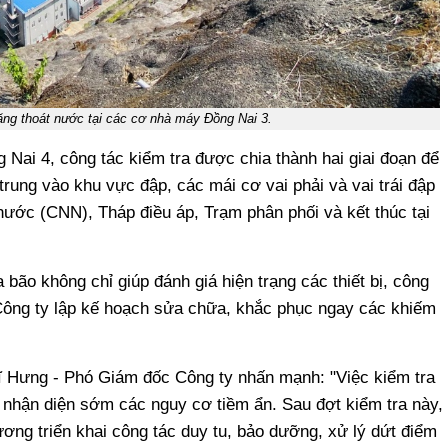
ăng thoát nước tại các cơ nhà máy Đồng Nai 3.
Nai 4, công tác kiểm tra được chia thành hai giai đoạn để
 trung vào khu vực đập, các mái cơ vai phải và vai trái đập
ước (CNN), Tháp điều áp, Trạm phân phối và kết thúc tại
bão không chỉ giúp đánh giá hiện trạng các thiết bị, công
Công ty lập kế hoạch sửa chữa, khắc phục ngay các khiếm
 Sĩ Hưng - Phó Giám đốc Công ty nhấn mạnh: "Việc kiểm tra
a nhận diện sớm các nguy cơ tiềm ẩn. Sau đợt kiểm tra này,
ơng triển khai công tác duy tu, bảo dưỡng, xử lý dứt điểm