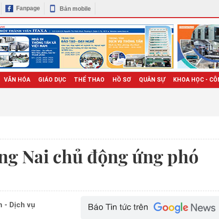
Fanpage
Bản mobile
VĂN HÓA
GIÁO DỤC
THỂ THAO
HỒ SƠ
QUÂN SỰ
KHOA HỌC - CÔ
ng Nai chủ động ứng phó
 - Dịch vụ