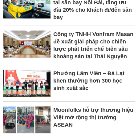
tại sân bay Nội Bài, tặng ưu
đãi 20% cho khách đi/đến sân
bay
Công ty TNHH Vonfram Masan
đề xuất giải pháp cho chiến
lược phát triển chế biến sâu
khoáng sản tại Thái Nguyên
Phường Lâm Viên – Đà Lạt
khen thưởng hơn 300 học
sinh xuất sắc
Moonfolks hỗ trợ thương hiệu
Việt mở rộng thị trường
ASEAN