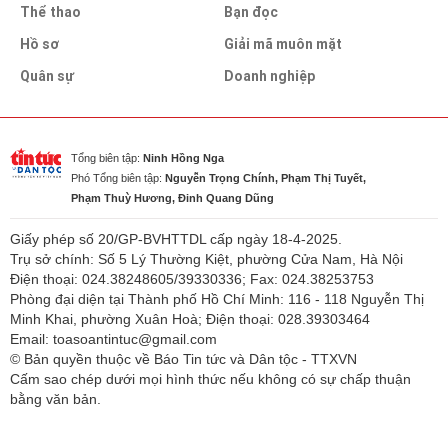
Thể thao
Bạn đọc
Hồ sơ
Giải mã muôn mặt
Quân sự
Doanh nghiệp
Tổng biên tập:
Ninh Hồng Nga
Phó Tổng biên tập:
Nguyễn Trọng Chính, Phạm Thị Tuyết,
Phạm Thuỳ Hương, Đinh Quang Dũng
Giấy phép số 20/GP-BVHTTDL cấp ngày 18-4-2025.
Trụ sở chính: Số 5 Lý Thường Kiệt, phường Cửa Nam, Hà Nội
Điện thoại: 024.38248605/39330336; Fax: 024.38253753
Phòng đại diện tại Thành phố Hồ Chí Minh: 116 - 118 Nguyễn Thị
Minh Khai, phường Xuân Hoà; Điện thoại: 028.39303464
Email: toasoantintuc@gmail.com
© Bản quyền thuộc về Báo Tin tức và Dân tộc - TTXVN
Cấm sao chép dưới mọi hình thức nếu không có sự chấp thuận
bằng văn bản.