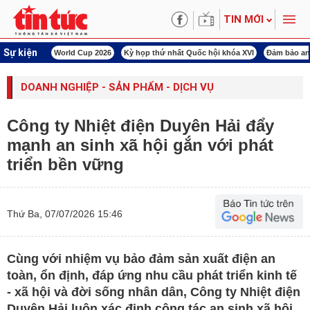
TIN MỚI
Sự kiện
àn Việt Nam
World Cup 2026
Kỳ họp thứ nhất Quốc hội khóa XVI
Đảm bảo an
DOANH NGHIỆP - SẢN PHẨM - DỊCH VỤ
Công ty Nhiệt điện Duyên Hải đẩy
mạnh an sinh xã hội gắn với phát
triển bền vững
Thứ Ba, 07/07/2026 15:46
Cùng với nhiệm vụ bảo đảm sản xuất điện an
toàn, ổn định, đáp ứng nhu cầu phát triển kinh tế
- xã hội và đời sống nhân dân, Công ty Nhiệt điện
Duyên Hải luôn xác định công tác an sinh xã hội