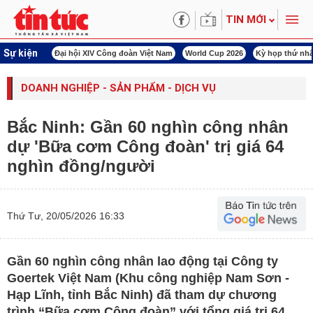
TIN MỚI
Sự kiện
00 ngày đêm
Đại hội XIV Công đoàn Việt Nam
World Cup 2026
Kỳ họp thứ nhấ
DOANH NGHIỆP - SẢN PHẨM - DỊCH VỤ
Bắc Ninh: Gần 60 nghìn công nhân
dự 'Bữa cơm Công đoàn' trị giá 64
nghìn đồng/người
Thứ Tư, 20/05/2026 16:33
Gần 60 nghìn công nhân lao động tại Công ty
Goertek Việt Nam (Khu công nghiệp Nam Sơn -
Hạp Lĩnh, tỉnh Bắc Ninh) đã tham dự chương
trình “Bữa cơm Công đoàn” với tổng giá trị 64