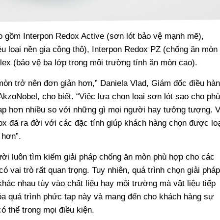
 gồm Interpon Redox Active (sơn lót bảo vệ mạnh mẽ),
ều loại nền gia công thô), Interpon Redox PZ (chống ăn mòn
plex (bảo vệ ba lớp trong môi trường tính ăn mòn cao).
mòn trở nên đơn giản hơn,” Daniela Vlad, Giám đốc điều hà
AkzoNobel, cho biết. “Việc lựa chọn loại sơn lót sao cho phù
p hơn nhiều so với những gì mọi người hay tưởng tượng. V
x đã ra đời với các đặc tính giúp khách hàng chọn được loạ
 hơn”.
ười luôn tìm kiếm giải pháp chống ăn mòn phù hợp cho các
ó vai trò rất quan trọng. Tuy nhiên, quá trình chọn giải pháp
khác nhau tùy vào chất liệu hay môi trường mà vật liệu tiếp
óa quá trình phức tạp này và mang đến cho khách hàng sự
có thể trong mọi điều kiện.