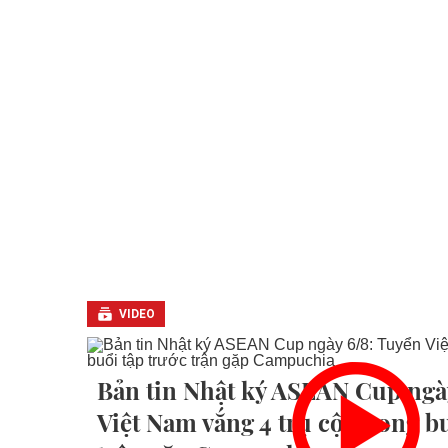
VIDEO
Bản tin Nhật ký ASEAN Cup ngà
Việt Nam vắng 4 trụ cột trong b