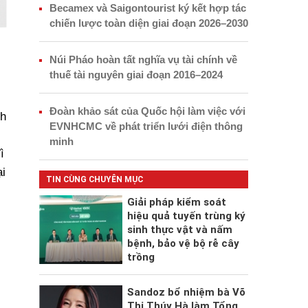
Becamex và Saigontourist ký kết hợp tác
chiến lược toàn diện giai đoạn 2026–2030
Núi Pháo hoàn tất nghĩa vụ tài chính về
thuế tài nguyên giai đoạn 2016–2024
Đoàn khảo sát của Quốc hội làm việc với
nh
EVNHCMC về phát triển lưới điện thông
minh
ì
i
TIN CÙNG CHUYÊN MỤC
Giải pháp kiểm soát
hiệu quả tuyến trùng ký
sinh thực vật và nấm
bệnh, bảo vệ bộ rễ cây
trồng
Sandoz bổ nhiệm bà Võ
Thị Thúy Hà làm Tổng