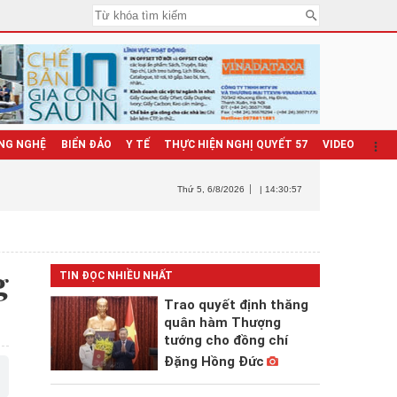
NG NGHỆ
BIỂN ĐẢO
Y TẾ
THỰC HIỆN NGHỊ QUYẾT 57
VIDEO
Thứ 5
, 6/8/2026
| 14:30:58
g
TIN ĐỌC NHIỀU NHẤT
Trao quyết định thăng
quân hàm Thượng
tướng cho đồng chí
Đặng Hồng Đức