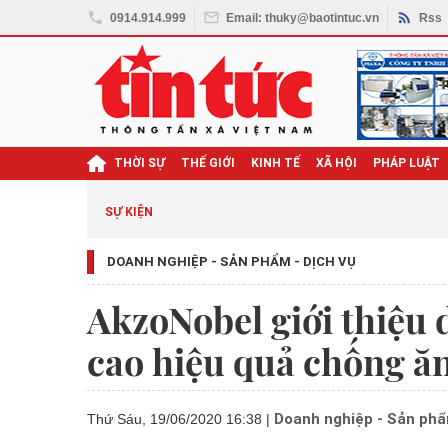
0914.914.999
Email: thuky@baotintuc.vn
Rss
THỜI SỰ
THẾ GIỚI
KINH TẾ
XÃ HỘI
PHÁP LUẬT
SỰ KIỆN
DOANH NGHIỆP - SẢN PHẨM - DỊCH VỤ
AkzoNobel giới thiệu 
cao hiệu quả chống ă
Doanh nghiệp - Sản phẩ
Thứ Sáu, 19/06/2020 16:38
|