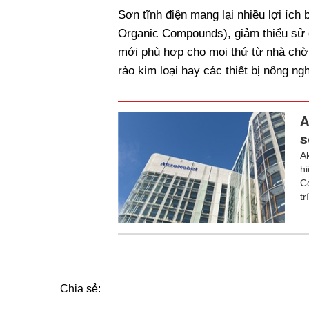
Sơn tĩnh điện mang lại nhiều lợi íc
Organic Compounds), giảm thiểu sử 
mới phù hợp cho mọi thứ từ nhà chờ 
rào kim loại hay các thiết bị nông ngh
A
s
A
h
C
tr
Chia sẻ: