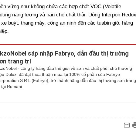
h bền vững như không chứa các hợp chất VOC (Volatile
dụng năng lượng và hạn chế chất thải. Dòng Interpon Redo
xe buýt, thang máy, cổng an ninh đến các tuabin gió, hàng
iệp.
kzoNobel sáp nhập Fabryo, dẫn đầu thị trường
ơn trang trí
kzoNobel - công ty hàng đầu thế giới về sơn và chất phủ, chủ thương
iệu Dulux, đã đạt thỏa thuận mua lại 100% cổ phần của Fabryo
orporation S.R.L (Fabryo), trở thành hãng dẫn đầu thị trường sơn tran
í tại Rumani.