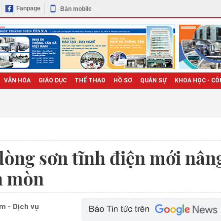
Fanpage
Bản mobile
VĂN HÓA
GIÁO DỤC
THỂ THAO
HỒ SƠ
QUÂN SỰ
KHOA HỌC - CÔ
dòng sơn tĩnh điện mới nân
n mòn
m - Dịch vụ