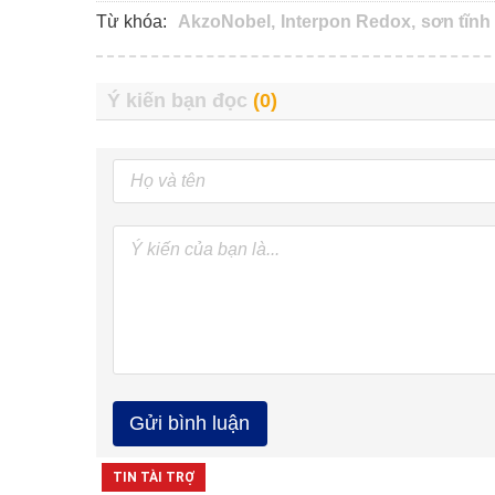
Từ khóa:
AkzoNobel,
Interpon Redox,
sơn tĩnh 