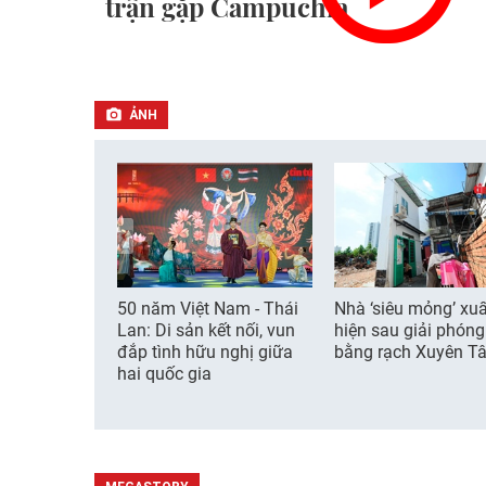
trận gặp Campuchia
ẢNH
50 năm Việt Nam - Thái
Nhà ‘siêu mỏng’ xuấ
Lan: Di sản kết nối, vun
hiện sau giải phón
đắp tình hữu nghị giữa
bằng rạch Xuyên T
hai quốc gia