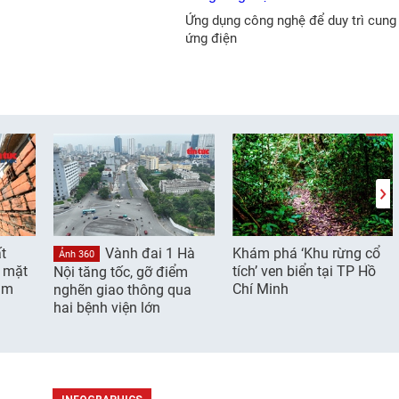
Ứng dụng công nghệ để duy trì cung
ứng điện
t
Vành đai 1 Hà
Khám phá ‘Khu rừng cổ
Ảnh 360
g mặt
tích’ ven biển tại TP Hồ
Nội tăng tốc, gỡ điểm
âm
Chí Minh
nghẽn giao thông qua
hai bệnh viện lớn