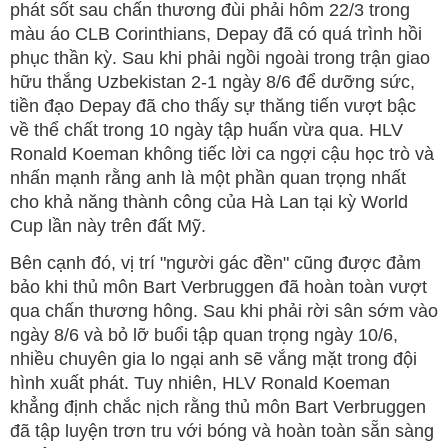
phát sốt sau chấn thương đùi phải hôm 22/3 trong
màu áo CLB Corinthians, Depay đã có quá trình hồi
phục thần kỳ. Sau khi phải ngồi ngoài trong trận giao
hữu thắng Uzbekistan 2-1 ngày 8/6 để dưỡng sức,
tiền đạo Depay đã cho thấy sự thăng tiến vượt bậc
về thể chất trong 10 ngày tập huấn vừa qua. HLV
Ronald Koeman không tiếc lời ca ngợi cậu học trò và
nhấn mạnh rằng anh là một phần quan trọng nhất
cho khả năng thành công của Hà Lan tại kỳ World
Cup lần này trên đất Mỹ.
Bên cạnh đó, vị trí "người gác đền" cũng được đảm
bảo khi thủ môn Bart Verbruggen đã hoàn toàn vượt
qua chấn thương hông. Sau khi phải rời sân sớm vào
ngày 8/6 và bỏ lỡ buổi tập quan trọng ngày 10/6,
nhiều chuyên gia lo ngại anh sẽ vắng mặt trong đội
hình xuất phát. Tuy nhiên, HLV Ronald Koeman
khẳng định chắc nịch rằng thủ môn Bart Verbruggen
đã tập luyện trơn tru với bóng và hoàn toàn sẵn sàng