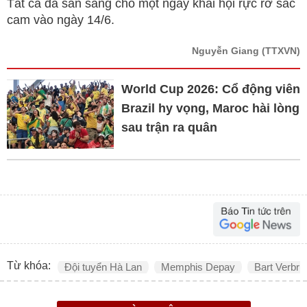
Tất cả đã sẵn sàng cho một ngày khai hội rực rỡ sắc
cam vào ngày 14/6.
Nguyễn Giang
(TTXVN)
World Cup 2026: Cổ động viên
Brazil hy vọng, Maroc hài lòng
sau trận ra quân
Từ khóa:
Đội tuyển Hà Lan
Memphis Depay
Bart Verbr