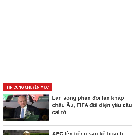
TIN CÙNG CHUYÊN MỤC
Làn sóng phản đối lan khắp
châu Âu, FIFA đối diện yêu cầu
cải tổ
AFC lên tiếng sau kế hoạch