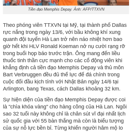
Tiền đạo Memphis Depay. Ảnh: AFP/TTXVN
Theo phóng viên TTXVN tại Mỹ, tại thành phố Dallas
rực nắng trong ngày 13/6, với bầu không khí xung
quanh đội tuyển Hà Lan trở nên náo nhiệt hơn bao
giờ hết khi HLV Ronald Koeman nở nụ cười rạng rỡ
trong buổi họp báo trước trận. Ông mang đến liều
thuốc tinh thần cực mạnh cho các cổ động viên khi
khẳng định cả tiền đạo Memphis Depay và thủ môn
Bart Verbruggen đều đủ thể lực để đá chính trong
cuộc đối đầu kịch tính với Nhật Bản ngày 14/6 tại
Arlington, bang Texas, cách Dallas khoảng 32 km.
Sự hiện diện của tiền đạo Memphis Depay được coi
là "chìa khóa vàng" cho hàng công của Hà Lan. Ngôi
sao 32 tuổi này không chỉ là chân sút vĩ đại nhất lịch
sử quốc gia với 55 bàn thắng mà còn là biểu tượng
của sự nỗ lực bền bỉ. Từng khiến người hâm mộ lo