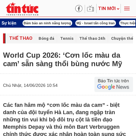
TIN MỚI
Sự kiện
ội khóa XVI
Đảm bảo an ninh năng lượng
Mỹ - Israel tấn công Iran
Thực hiện
THỂ THAO
Bóng đá
Tennis
Thể thao 24h
Chuyện thể 
World Cup 2026: ‘Cơn lốc màu da
cam’ sẵn sàng thổi bùng nước Mỹ
Chủ Nhật, 14/06/2026 10:54
Các fan hâm mộ “cơn lốc màu da cam” - biệt
danh của đội tuyển Hà Lan, đang ngập tràn
những tin vui khi bộ đôi trụ cột là tiền đạo
Memphis Depay và thủ môn Bart Verbruggen
chính thức được xác nhận hoàn toàn sung sức