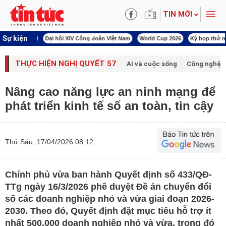
TIN MỚI
Sự kiện
00 ngày đêm
Đại hội XIV Công đoàn Việt Nam
World Cup 2026
Kỳ họp thứ nhấ
THỰC HIỆN NGHỊ QUYẾT 57
AI và cuộc sống
Công nghệ v
Nâng cao năng lực an ninh mạng để
phát triển kinh tế số an toàn, tin cậy
Thứ Sáu, 17/04/2026 08:12
Chính phủ vừa ban hành Quyết định số 433/QĐ-
TTg ngày 16/3/2026 phê duyệt Đề án chuyển đổi
số các doanh nghiệp nhỏ và vừa giai đoạn 2026-
2030. Theo đó, Quyết định đặt mục tiêu hỗ trợ ít
nhất 500.000 doanh nghiệp nhỏ và vừa, trong đó