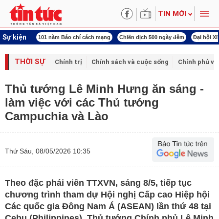
TIN MỚI
Sự kiện
o chí cách mạng
Chiến dịch 500 ngày đêm
Đại hội XIV Công đoàn Việt Nam
W
THỜI SỰ
Chính trị
Chính sách và cuộc sống
Chính phủ vớ
Thủ tướng Lê Minh Hưng ăn sáng -
làm việc với các Thủ tướng
Campuchia và Lào
Thứ Sáu, 08/05/2026 10:35
Theo đặc phái viên TTXVN, sáng 8/5, tiếp tục
chương trình tham dự Hội nghị Cấp cao Hiệp hội
Các quốc gia Đông Nam Á (ASEAN) lần thứ 48 tại
Cebu (Philippines), Thủ tướng Chính phủ Lê Minh