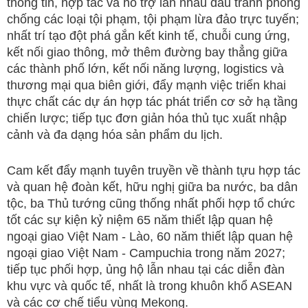
thông tin, hợp tác và hỗ trợ lẫn nhau đấu tranh phòng
chống các loại tội phạm, tội phạm lừa đảo trực tuyến;
nhất trí tạo đột phá gắn kết kinh tế, chuỗi cung ứng,
kết nối giao thông, mở thêm đường bay thẳng giữa
các thành phố lớn, kết nối năng lượng, logistics và
thương mại qua biên giới, đẩy mạnh việc triển khai
thực chất các dự án hợp tác phát triển cơ sở hạ tầng
chiến lược; tiếp tục đơn giản hóa thủ tục xuất nhập
cảnh và đa dạng hóa sản phẩm du lịch.
Cam kết đẩy mạnh tuyên truyền về thành tựu hợp tác
và quan hệ đoàn kết, hữu nghị giữa ba nước, ba dân
tộc, ba Thủ tướng cũng thống nhất phối hợp tổ chức
tốt các sự kiện kỷ niệm 65 năm thiết lập quan hệ
ngoại giao Việt Nam - Lào, 60 năm thiết lập quan hệ
ngoại giao Việt Nam - Campuchia trong năm 2027;
tiếp tục phối hợp, ủng hộ lẫn nhau tại các diễn đàn
khu vực và quốc tế, nhất là trong khuôn khổ ASEAN
và các cơ chế tiểu vùng Mekong.