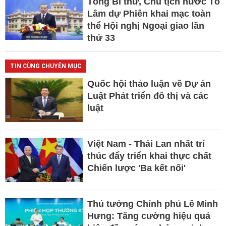
Tổng Bí thư, Chủ tịch nước Tô
Lâm dự Phiên khai mạc toàn
thể Hội nghị Ngoại giao lần
thứ 33
TIN CÙNG CHUYÊN MỤC
Quốc hội thảo luận về Dự án
Luật Phát triển đô thị và các
luật
Việt Nam - Thái Lan nhất trí
thúc đẩy triển khai thực chất
Chiến lược 'Ba kết nối'
Thủ tướng Chính phủ Lê Minh
Hưng: Tăng cường hiệu quả