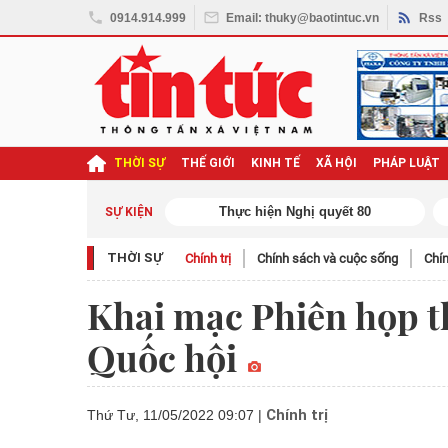
0914.914.999
Email: thuky@baotintuc.vn
Rss
THỜI SỰ
THẾ GIỚI
KINH TẾ
XÃ HỘI
PHÁP LUẬT
ghị quyết Đại hội XIV
SỰ KIỆN
THỜI SỰ
Chính trị
Chính sách và cuộc sống
Chín
Khai mạc Phiên họp t
Quốc hội
Chính trị
Thứ Tư, 11/05/2022 09:07
|