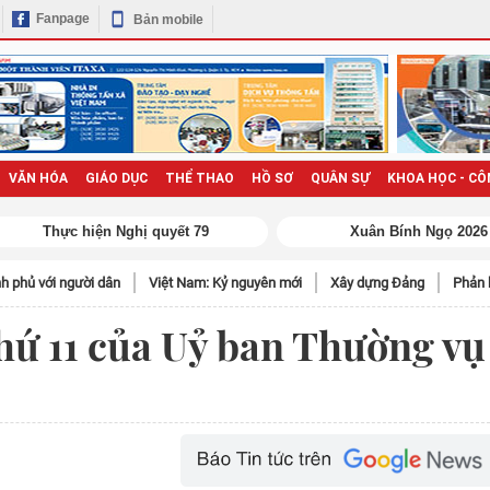
Fanpage
Bản mobile
VĂN HÓA
GIÁO DỤC
THỂ THAO
HỒ SƠ
QUÂN SỰ
KHOA HỌC - CÔ
h phủ với người dân
Việt Nam: Kỷ nguyên mới
Xây dựng Đảng
Phản 
hứ 11 của Uỷ ban Thường vụ