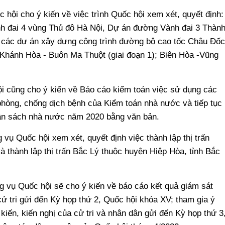
hội cho ý kiến về việc trình Quốc hội xem xét, quyết định:
 đai 4 vùng Thủ đô Hà Nội, Dự án đường Vành đai 3 Thàn
 các dự án xây dựng công trình đường bộ cao tốc Châu Đốc
; Khánh Hòa - Buôn Ma Thuột (giai đoạn 1); Biên Hòa -Vũng
i cũng cho ý kiến về Báo cáo kiểm toán việc sử dụng các
phòng, chống dịch bệnh của Kiểm toán nhà nước và tiếp tục
gân sách nhà nước năm 2020 bằng văn bản.
vụ Quốc hội xem xét, quyết định việc thành lập thị trấn
thành lập thị trấn Bắc Lý thuộc huyện Hiệp Hòa, tỉnh Bắc
 vụ Quốc hội sẽ cho ý kiến về báo cáo kết quả giám sát
a cử tri gửi đến Kỳ họp thứ 2, Quốc hội khóa XV; tham gia ý
kiến, kiến nghị của cử tri và nhân dân gửi đến Kỳ họp thứ 3