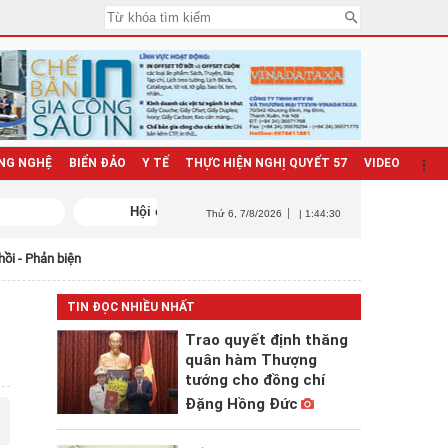
NG NGHỆ
BIỂN ĐẢO
Y TẾ
THỰC HIỆN NGHỊ QUYẾT 57
VIDEO
Thứ 6
, 7/8/2026
| 1:44:31
hồi - Phản biện
TIN ĐỌC NHIỀU NHẤT
Trao quyết định thăng
quân hàm Thượng
tướng cho đồng chí
Đặng Hồng Đức