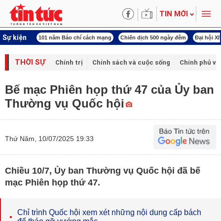
TIN MỚI
Sự kiện
í cách mạng
Chiến dịch 500 ngày đêm
Đại hội XIV Công đoàn Việt Nam
World
THỜI SỰ
Chính trị
Chính sách và cuộc sống
Chính phủ vớ
Bế mạc Phiên họp thứ 47 của Ủy ban
Thường vụ Quốc hội
Thứ Năm, 10/07/2025 19:33
Chiều 10/7, Ủy ban Thường vụ Quốc hội đã bế
mạc Phiên họp thứ 47.
Chỉ trình Quốc hội xem xét những nội dung cấp bách