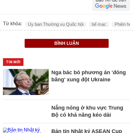
Từ khóa:
Ủy ban Thường vụ Quốc hội
bế mạc
Phiên họ
BÌNH LUẬN
TIN MỚI
Nga bác bỏ phương án 'đóng
băng' xung đột Ukraine
Nắng nóng ở khu vực Trung
Bộ có khả năng kéo dài
Bản tin Nhật ký ASEAN Cup