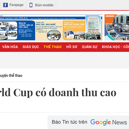
Fanpage
Bản mobile
VĂN HÓA
GIÁO DỤC
THỂ THAO
HỒ SƠ
QUÂN SỰ
KHOA HỌC - CÔ
uyện thể thao
rld Cup có doanh thu cao