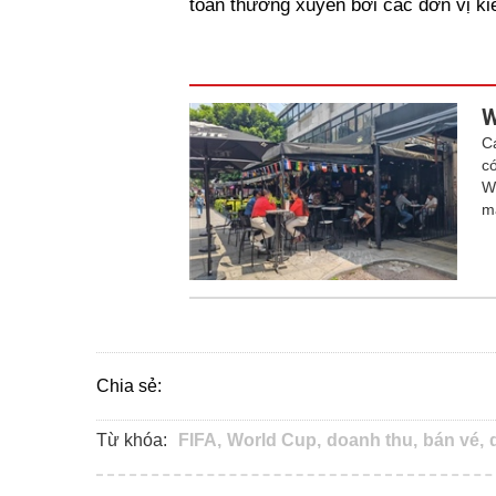
toán thường xuyên bởi các đơn vị ki
W
C
c
W
m
Chia sẻ:
Từ khóa:
FIFA,
World Cup,
doanh thu,
bán vé,