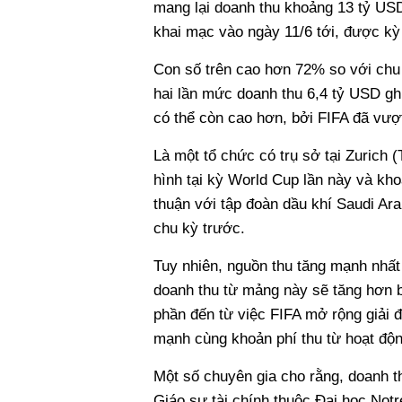
mang lại doanh thu khoảng 13 tỷ USD.
khai mạc vào ngày 11/6 tới, được kỳ
Con số trên cao hơn 72% so với chu
hai lần mức doanh thu 6,4 tỷ USD ghi
có thể còn cao hơn, bởi FIFA đã vượ
Là một tổ chức có trụ sở tại Zurich 
hình tại kỳ World Cup lần này và kho
thuận với tập đoàn dầu khí Saudi Ar
chu kỳ trước.
Tuy nhiên, nguồn thu tăng mạnh nhất 
doanh thu từ mảng này sẽ tăng hơn 
phần đến từ việc FIFA mở rộng giải đấ
mạnh cùng khoản phí thu từ hoạt độn
Một số chuyên gia cho rằng, doanh t
Giáo sư tài chính thuộc Đại học Notr