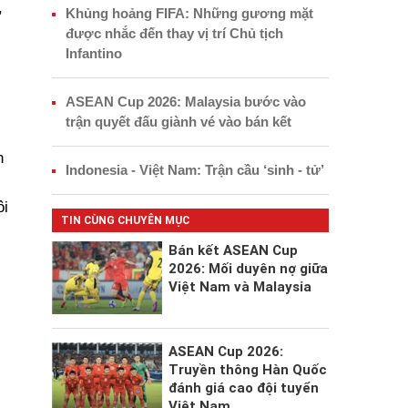
,
Khủng hoảng FIFA: Những gương mặt
được nhắc đến thay vị trí Chủ tịch
Infantino
ASEAN Cup 2026: Malaysia bước vào
trận quyết đấu giành vé vào bán kết
n
Indonesia - Việt Nam: Trận cầu ‘sinh - tử’
ôi
TIN CÙNG CHUYÊN MỤC
Bán kết ASEAN Cup
2026: Mối duyên nợ giữa
Việt Nam và Malaysia
ASEAN Cup 2026:
Truyền thông Hàn Quốc
đánh giá cao đội tuyển
Việt Nam