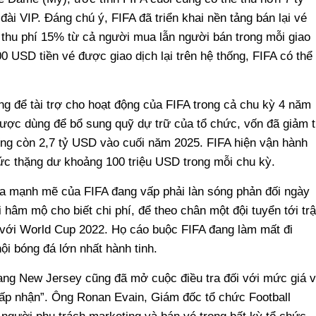
i VIP. Đáng chú ý, FIFA đã triển khai nền tảng bán lại vé
thu phí 15% từ cả người mua lẫn người bán trong mỗi giao
0 USD tiền vé được giao dịch lại trên hệ thống, FIFA có thể
 để tài trợ cho hoạt động của FIFA trong cả chu kỳ 4 năm
 được dùng để bổ sung quỹ dự trữ của tổ chức, vốn đã giảm 
ng còn 2,7 tỷ USD vào cuối năm 2025. FIFA hiện vận hành
ức thặng dư khoảng 100 triệu USD trong mỗi chu kỳ.
óa mạnh mẽ của FIFA đang vấp phải làn sóng phản đối ngày
 hâm mộ cho biết chi phí, để theo chân một đội tuyển tới tr
 với World Cup 2022. Họ cáo buộc FIFA đang làm mất đi
ội bóng đá lớn nhất hành tinh.
ng New Jersey cũng đã mở cuộc điều tra đối với mức giá 
ấp nhận”. Ông Ronan Evain, Giám đốc tổ chức Football