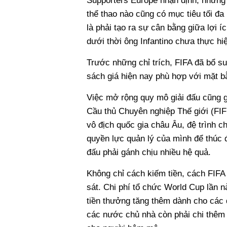
Supporters Europe nhận định, những 
thể thao nào cũng có mục tiêu tối đa 
là phải tạo ra sự cân bằng giữa lợi 
dưới thời ông Infantino chưa thực hi
Trước những chỉ trích, FIFA đã bổ s
sách giá hiện nay phù hợp với mặt bằ
Việc mở rộng quy mô giải đấu cũng g
Cầu thủ Chuyên nghiệp Thế giới (FIF
vô địch quốc gia châu Âu, đệ trình c
quyền lực quản lý của mình để thúc đ
đấu phải gánh chịu nhiều hệ quả.
Không chỉ cách kiếm tiền, cách FIFA 
sát. Chi phí tổ chức World Cup lần
tiền thưởng tăng thêm dành cho các 
các nước chủ nhà còn phải chi thêm 