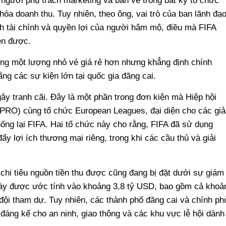
người phụ trách marketing và bán vé trong bất kỳ tổ chức
hóa doanh thu. Tuy nhiên, theo ông, vai trò của ban lãnh đạ
ích tài chính và quyền lợi của người hâm mộ, điều mà FIFA
ện được.
ung một lượng nhỏ vé giá rẻ hơn nhưng khẳng định chính
ng các sự kiện lớn tại quốc gia đăng cai.
ây tranh cãi. Đây là một phần trong đơn kiện mà Hiệp hội
PRO) cùng tổ chức European Leagues, đại diện cho các giả
hống lại FIFA. Hai tổ chức này cho rằng, FIFA đã sử dụng
ẩy lợi ích thương mại riêng, trong khi các cầu thủ và giải
chi tiêu nguồn tiền thu được cũng đang bị đặt dưới sự giám
 này được ước tính vào khoảng 3,8 tỷ USD, bao gồm cả khoả
đội tham dự. Tuy nhiên, các thành phố đăng cai và chính ph
đáng kể cho an ninh, giao thông và các khu vực lễ hội dành