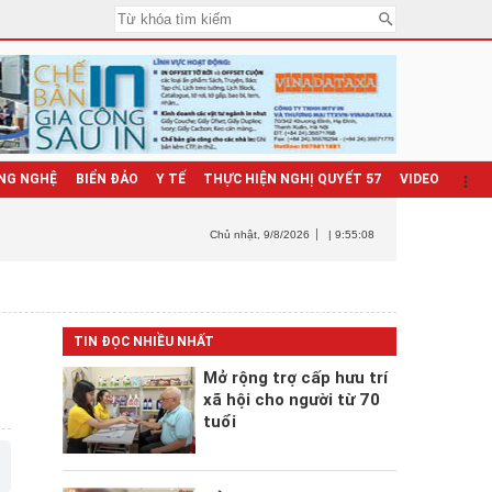
NG NGHỆ
BIỂN ĐẢO
Y TẾ
THỰC HIỆN NGHỊ QUYẾT 57
VIDEO
Chủ nhật
, 9/8/2026
| 9:55:09
TIN ĐỌC NHIỀU NHẤT
Mở rộng trợ cấp hưu trí
xã hội cho người từ 70
tuổi