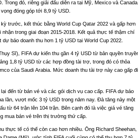
 Trong đó, riêng giải đấu diễn ra tại Mỹ, Mexico và Canada
 vọng đóng góp tới 8,9 tỷ USD.
 kỳ trước, kết thúc bằng World Cup Qatar 2022 và gấp hơn
 nhận trong giai đoạn 2015-2018. Kết quả thực tế thậm chí
t dự báo doanh thu hơn 1 tỷ USD tại World Cup 2022.
(Thụy Sĩ), FIFA dự kiến thu gần 4 tỷ USD từ bản quyền truyề
ảng 1,8 tỷ USD từ các hợp đồng tài trợ, trong đó có thỏa
amco của Saudi Arabia. Mức doanh thu tài trợ này cao gấp đ
lại đến từ bán vé và các gói dịch vụ cao cấp. FIFA dự báo
ba lần, vượt mốc 3 tỷ USD trong năm nay. Đà tăng này một
u từ 64 trận lên 104 trận. Bên cạnh đó là việc giá vé tăng
g mua bán vé trên thị trường thứ cấp.
hu thực tế có thể còn cao hơn nhiều. Ông Richard Sheehan,
e Dame (Mỹ), ước tính FIFA cuối cùng có thể thu hơn 7 tỷ