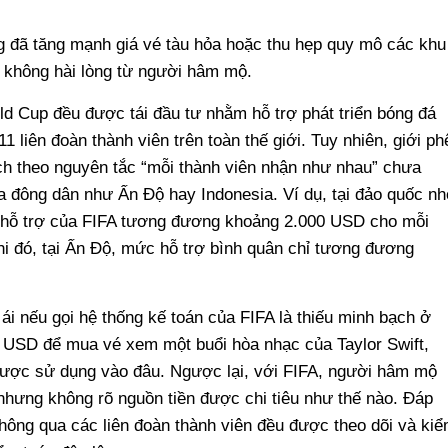
g đã tăng mạnh giá vé tàu hỏa hoặc thu hẹp quy mô các khu
ự không hài lòng từ người hâm mộ.
ld Cup đều được tái đầu tư nhằm hỗ trợ phát triển bóng đá
1 liên đoàn thành viên trên toàn thế giới. Tuy nhiên, giới ph
ch theo nguyên tắc “mỗi thành viên nhận như nhau” chưa
a đông dân như Ấn Độ hay Indonesia. Ví dụ, tại đảo quốc nh
 hỗ trợ của FIFA tương đương khoảng 2.000 USD cho mỗi
hi đó, tại Ấn Độ, mức hỗ trợ bình quân chỉ tương đương
i nếu gọi hệ thống kế toán của FIFA là thiếu minh bạch ở
0 USD để mua vé xem một buổi hòa nhạc của Taylor Swift,
 được sử dụng vào đâu. Ngược lại, với FIFA, người hâm mộ
nhưng không rõ nguồn tiền được chi tiêu như thế nào. Đáp
 thông qua các liên đoàn thành viên đều được theo dõi và ki