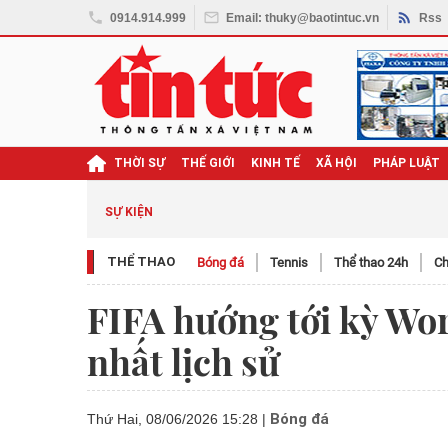
0914.914.999
Email: thuky@baotintuc.vn
Rss
THỜI SỰ
THẾ GIỚI
KINH TẾ
XÃ HỘI
PHÁP LUẬT
SỰ KIỆN
THỂ THAO
Bóng đá
Tennis
Thể thao 24h
Ch
FIFA hướng tới kỳ Wo
nhất lịch sử
Bóng đá
Thứ Hai, 08/06/2026 15:28
|