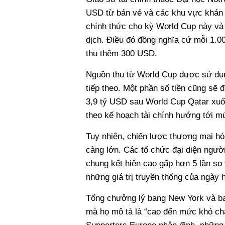
USD từ bán vé và các khu vực khán đà
chính thức cho kỳ World Cup này và 
dịch. Điều đó đồng nghĩa cứ mỗi 1.00
thu thêm 300 USD.
Nguồn thu từ World Cup được sử dụng
tiếp theo. Một phần số tiền cũng sẽ
3,9 tỷ USD sau World Cup Qatar xuố
theo kế hoạch tài chính hướng tới m
Tuy nhiên, chiến lược thương mại h
càng lớn. Các tổ chức đại diện người
chung kết hiện cao gấp hơn 5 lần so
những giá trị truyền thống của ngày h
Tổng chưởng lý bang New York và ba
mà họ mô tả là “cao đến mức khó ch