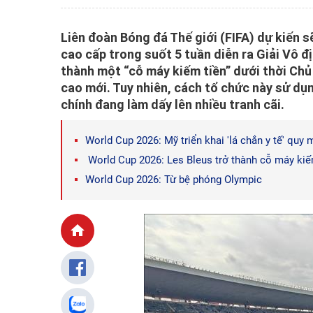
Liên đoàn Bóng đá Thế giới (FIFA) dự kiến sẽ
cao cấp trong suốt 5 tuần diễn ra Giải Vô đị
thành một “cỗ máy kiếm tiền” dưới thời Chủ 
cao mới. Tuy nhiên, cách tổ chức này sử dụ
chính đang làm dấy lên nhiều tranh cãi.
World Cup 2026: Mỹ triển khai 'lá chắn y tế' quy
World Cup 2026: Les Bleus trở thành cỗ máy kiế
World Cup 2026: Từ bệ phóng Olympic