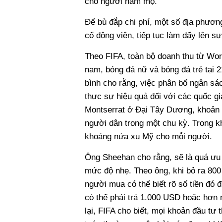
cho người hâm mộ.
Để bù đắp chi phí, một số địa phươn
cổ động viên, tiếp tục làm dấy lên s
Theo FIFA, toàn bộ doanh thu từ Wor
nam, bóng đá nữ và bóng đá trẻ tại 21
bình cho rằng, việc phân bổ ngân sá
thực sự hiệu quả đối với các quốc gi
Montserrat ở Đại Tây Dương, khoản
người dân trong một chu kỳ. Trong k
khoảng nửa xu Mỹ cho mỗi người.
Ông Sheehan cho rằng, sẽ là quá ưu á
mức độ nhẹ. Theo ông, khi bỏ ra 80
người mua có thể biết rõ số tiền đó
có thể phải trả 1.000 USD hoặc hơn 
lại, FIFA cho biết, mọi khoản đầu tư