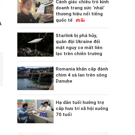
Cảnh giác chiêu trò kinh
doanh trang sức ‘nhái’
thương hiệu nổi tiếng
quốc tế
A
Starlink bị phá hủy,
quân đội Ukraine đối
mặt nguy cơ mất liên
lạc trên chiến trường
Romania khẩn cấp đánh
chìm 4 sà lan trên sông
Danube
Hạ dần tuổi hưởng trợ
cấp hưu trí xã hội xuống
70 tuổi