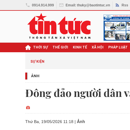
0914.914.999
Email: thuky@baotintuc.vn
Rss
THỜI SỰ
THẾ GIỚI
KINH TẾ
XÃ HỘI
PHÁP LUẬT
SỰ KIỆN
ẢNH
Đông đảo người dân v
Ảnh
Thứ Ba, 19/05/2026 11:18
|