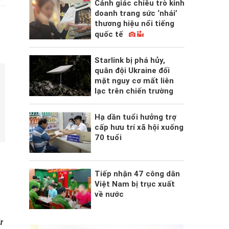
Cảnh giác chiêu trò kinh
doanh trang sức ‘nhái’
thương hiệu nổi tiếng
quốc tế
Starlink bị phá hủy,
quân đội Ukraine đối
mặt nguy cơ mất liên
lạc trên chiến trường
Hạ dần tuổi hưởng trợ
cấp hưu trí xã hội xuống
70 tuổi
Tiếp nhận 47 công dân
Việt Nam bị trục xuất
về nước
ừ