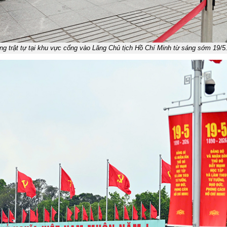
àng trật tự tại khu vực cổng vào Lăng Chủ tịch Hồ Chí Minh từ sáng sớm 19/5