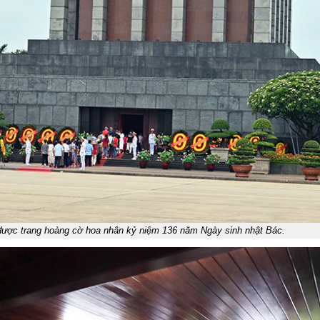
được trang hoàng cờ hoa nhân kỷ niệm 136 năm Ngày sinh nhật Bác.