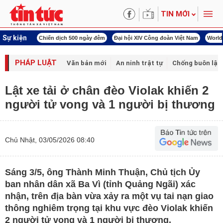
TIN MỚI
Sự kiện
í cách mạng
Chiến dịch 500 ngày đêm
Đại hội XIV Công đoàn Việt Nam
World
PHÁP LUẬT
Văn bản mới
An ninh trật tự
Chống buôn lậu 
Lật xe tải ở chân đèo Violak khiến 2
người tử vong và 1 người bị thương
Chủ Nhật, 03/05/2026 08:40
Sáng 3/5, ông Thành Minh Thuận, Chủ tịch Ủy
ban nhân dân xã Ba Vì (tỉnh Quảng Ngãi) xác
nhận, trên địa bàn vừa xảy ra một vụ tai nạn giao
thông nghiêm trọng tại khu vực đèo Violak khiến
2 người tử vong và 1 người bị thương.