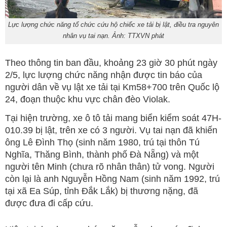
Lực lượng chức năng tổ chức cứu hộ chiếc xe tải bị lật, điều tra nguyên
nhân vụ tai nạn. Ảnh: TTXVN phát
Theo thông tin ban đầu, khoảng 23 giờ 30 phút ngày
2/5, lực lượng chức năng nhận được tin báo của
người dân về vụ lật xe tải tại Km58+700 trên Quốc lộ
24, đoạn thuộc khu vực chân đèo Violak.
Tại hiện trường, xe ô tô tải mang biển kiểm soát 47H-
010.39 bị lật, trên xe có 3 người. Vụ tai nạn đã khiến
ông Lê Đình Thọ (sinh năm 1980, trú tại thôn Tú
Nghĩa, Thăng Bình, thành phố Đà Nẵng) và một
người tên Minh (chưa rõ nhân thân) tử vong. Người
còn lại là anh Nguyễn Hồng Nam (sinh năm 1992, trú
tại xã Ea Súp, tỉnh Đắk Lắk) bị thương nặng, đã
được đưa đi cấp cứu.