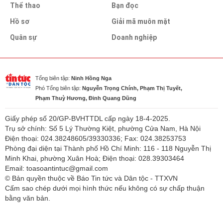
Thể thao
Bạn đọc
Hồ sơ
Giải mã muôn mặt
Quân sự
Doanh nghiệp
Tổng biên tập:
Ninh Hồng Nga
Phó Tổng biên tập:
Nguyễn Trọng Chính, Phạm Thị Tuyết,
Phạm Thuỳ Hương, Đinh Quang Dũng
Giấy phép số 20/GP-BVHTTDL cấp ngày 18-4-2025.
Trụ sở chính: Số 5 Lý Thường Kiệt, phường Cửa Nam, Hà Nội
Điện thoại: 024.38248605/39330336; Fax: 024.38253753
Phòng đại diện tại Thành phố Hồ Chí Minh: 116 - 118 Nguyễn Thị
Minh Khai, phường Xuân Hoà; Điện thoại: 028.39303464
Email: toasoantintuc@gmail.com
© Bản quyền thuộc về Báo Tin tức và Dân tộc - TTXVN
Cấm sao chép dưới mọi hình thức nếu không có sự chấp thuận
bằng văn bản.