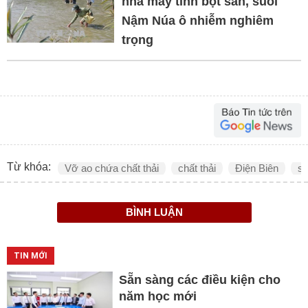
nhà máy tinh bột sắn, suối
Nậm Núa ô nhiễm nghiêm
trọng
Từ khóa:
Vỡ ao chứa chất thải
chất thải
Điện Biên
s
BÌNH LUẬN
TIN MỚI
Sẵn sàng các điều kiện cho
năm học mới