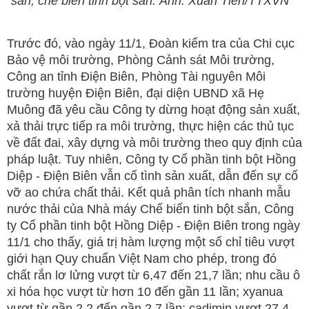
sản, chế biến tinh bột sắn. Ảnh: Xuân Tiến/TTXVN
Trước đó, vào ngày 11/1, Đoàn kiểm tra của Chi cục
Bảo vệ môi trường, Phòng Cảnh sát Môi trường,
Công an tỉnh Điện Biên, Phòng Tài nguyên Môi
trường huyện Điện Biên, đại diện UBND xã Hẹ
Muông đã yêu cầu Công ty dừng hoạt động sản xuất,
xả thải trực tiếp ra môi trường, thực hiện các thủ tục
về đất đai, xây dựng và môi trường theo quy định của
pháp luật. Tuy nhiên, Công ty Cổ phần tinh bột Hồng
Diệp - Điện Biên vẫn cố tình sản xuất, dẫn đến sự cố
vỡ ao chứa chất thải. Kết quả phân tích nhanh mẫu
nước thải của Nhà máy Chế biến tinh bột sắn, Công
ty Cổ phần tinh bột Hồng Diệp - Điện Biên trong ngày
11/1 cho thấy, giá trị hàm lượng một số chỉ tiêu vượt
giới hạn Quy chuẩn Việt Nam cho phép, trong đó
chất rắn lơ lửng vượt từ 6,47 đến 21,7 lần; nhu cầu ô
xi hóa học vượt từ hơn 10 đến gần 11 lần; xyanua
vượt từ gần 2,2 đến gần 2,7 lần; cadimin vượt 27,4