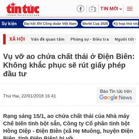
TIN MỚI
Sự kiện
00 ngày đêm
Đại hội XIV Công đoàn Việt Nam
World Cup 2026
Kỳ họp thứ nhấ
XÃ HỘI
Vấn đề quan tâm
Phóng sự - Điều tra
Người tốt - 
Vụ vỡ ao chứa chất thải ở Điện Biên:
Không khắc phục sẽ rút giấy phép
đầu tư
Thứ Hai, 22/01/2018 16:41
Rạng sáng 15/1, ao chứa chất thải của Nhà máy
Chế biến tinh bột sắn, Công ty Cổ phần tinh bột
Hồng Diệp - Điện Biên (xã Hẹ Muông, huyện Điện
Biên, tỉnh Điện Biên) bị vỡ.