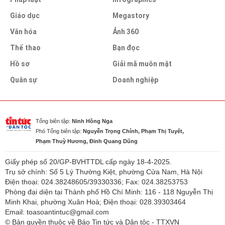
Giáo dục
Megastory
Văn hóa
Ảnh 360
Thể thao
Bạn đọc
Hồ sơ
Giải mã muôn mặt
Quân sự
Doanh nghiệp
Tổng biên tập:
Ninh Hồng Nga
Phó Tổng biên tập:
Nguyễn Trọng Chính, Phạm Thị Tuyết,
Phạm Thuỳ Hương, Đinh Quang Dũng
Giấy phép số 20/GP-BVHTTDL cấp ngày 18-4-2025.
Trụ sở chính: Số 5 Lý Thường Kiệt, phường Cửa Nam, Hà Nội
Điện thoại: 024.38248605/39330336; Fax: 024.38253753
Phòng đại diện tại Thành phố Hồ Chí Minh: 116 - 118 Nguyễn Thị
Minh Khai, phường Xuân Hoà; Điện thoại: 028.39303464
Email: toasoantintuc@gmail.com
© Bản quyền thuộc về Báo Tin tức và Dân tộc - TTXVN