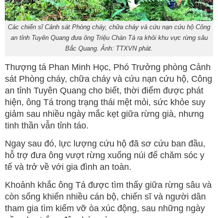
Các chiến sĩ Cảnh sát Phòng cháy, chữa cháy và cứu nạn cứu hộ Công
an tỉnh Tuyên Quang đưa ông Triệu Chàn Tá ra khỏi khu vực rừng sâu
Bắc Quang. Ảnh: TTXVN phát.
Thượng tá Phan Minh Học, Phó Trưởng phòng Cảnh
sát Phòng cháy, chữa cháy và cứu nạn cứu hộ, Công
an tỉnh Tuyên Quang cho biết, thời điểm được phát
hiện, ông Tá trong trạng thái mệt mỏi, sức khỏe suy
giảm sau nhiều ngày mắc kẹt giữa rừng già, nhưng
tinh thần vẫn tỉnh táo.
Ngay sau đó, lực lượng cứu hộ đã sơ cứu ban đầu,
hỗ trợ đưa ông vượt rừng xuống núi để chăm sóc y
tế và trở về với gia đình an toàn.
Khoảnh khắc ông Tá được tìm thấy giữa rừng sâu và
còn sống khiến nhiều cán bộ, chiến sĩ và người dân
tham gia tìm kiếm vỡ òa xúc động, sau những ngày