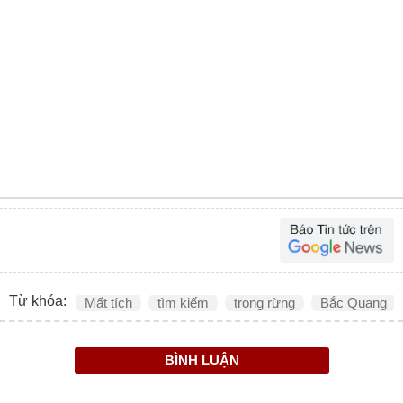
Từ khóa:
Mất tích
tìm kiếm
trong rừng
Bắc Quang
BÌNH LUẬN