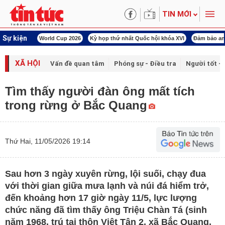
TIN MỚI
Sự kiện
m
World Cup 2026
Kỳ họp thứ nhất Quốc hội khóa XVI
Đảm bảo an ninh năng
XÃ HỘI
Vấn đề quan tâm
Phóng sự - Điều tra
Người tốt - 
Tìm thấy người đàn ông mất tích
trong rừng ở Bắc Quang
Thứ Hai, 11/05/2026 19:14
Sau hơn 3 ngày xuyên rừng, lội suối, chạy đua
với thời gian giữa mưa lạnh và núi đá hiểm trở,
đến khoảng hơn 17 giờ ngày 11/5, lực lượng
chức năng đã tìm thấy ông Triệu Chàn Tá (sinh
năm 1968, trú tại thôn Việt Tân 2, xã Bắc Quang,