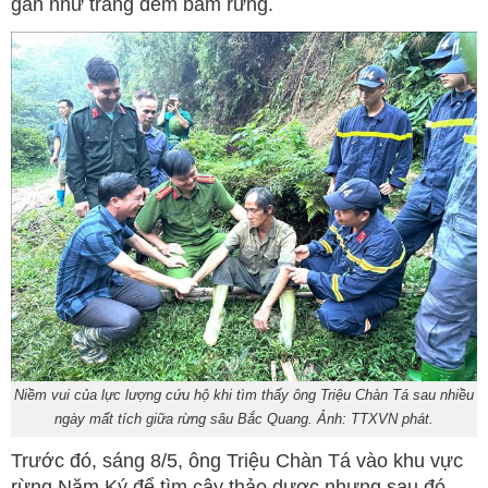
gần như trắng đêm bám rừng.
Niềm vui của lực lượng cứu hộ khi tìm thấy ông Triệu Chàn Tá sau nhiều
ngày mất tích giữa rừng sâu Bắc Quang. Ảnh: TTXVN phát.
Trước đó, sáng 8/5, ông Triệu Chàn Tá vào khu vực
rừng Nặm Ký để tìm cây thảo dược nhưng sau đó