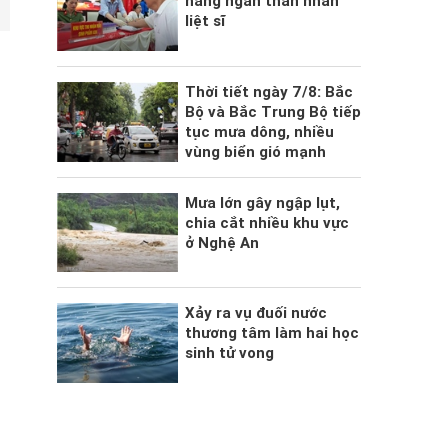
hàng ngàn thân nhân
liệt sĩ
Thời tiết ngày 7/8: Bắc
Bộ và Bắc Trung Bộ tiếp
tục mưa dông, nhiều
vùng biển gió mạnh
Mưa lớn gây ngập lụt,
chia cắt nhiều khu vực
ở Nghệ An
Xảy ra vụ đuối nước
thương tâm làm hai học
sinh tử vong