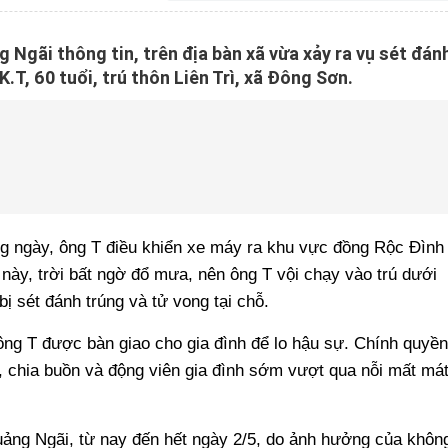
Ngãi thông tin, trên địa bàn xã vừa xảy ra vụ sét đán
.T, 60 tuổi, trú thôn Liên Trì, xã Đông Sơn.
g ngày, ông T điều khiển xe máy ra khu vực đồng Rộc Đình
m này, trời bất ngờ đổ mưa, nên ông T vội chạy vào trú dưới
 sét đánh trúng và tử vong tại chỗ.
 ông T được bàn giao cho gia đình để lo hậu sự. Chính quyền
 chia buồn và động viên gia đình sớm vượt qua nỗi mất má
ảng Ngãi, từ nay đến hết ngày 2/5, do ảnh hưởng của khôn