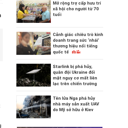
Mở rộng trợ cấp hưu trí
xã hội cho người từ 70
tuổi
h
Cảnh giác chiêu trò kinh
doanh trang sức ‘nhái’
thương hiệu nổi tiếng
quốc tế
Starlink bị phá hủy,
quân đội Ukraine đối
mặt nguy cơ mất liên
lạc trên chiến trường
Tên lửa Nga phá hủy
nhà máy sản xuất UAV
t
do Mỹ sở hữu ở Kiev
g