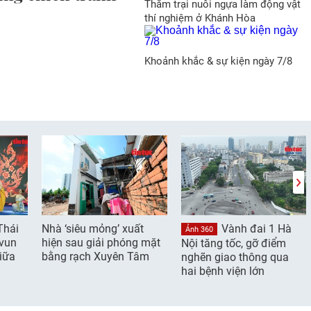
Thăm trại nuôi ngựa làm động vật
thí nghiệm ở Khánh Hòa
Khoảnh khắc & sự kiện ngày 7/8
Thái
Nhà ‘siêu mỏng’ xuất
Vành đai 1 Hà
Ảnh 360
 vun
hiện sau giải phóng mặt
Nội tăng tốc, gỡ điểm
giữa
bằng rạch Xuyên Tâm
nghẽn giao thông qua
hai bệnh viện lớn