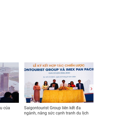
ầu của
Saigontourist Group liên kết đa
Vinhom
ngành, nâng sức cạnh tranh du lịch
chứng 