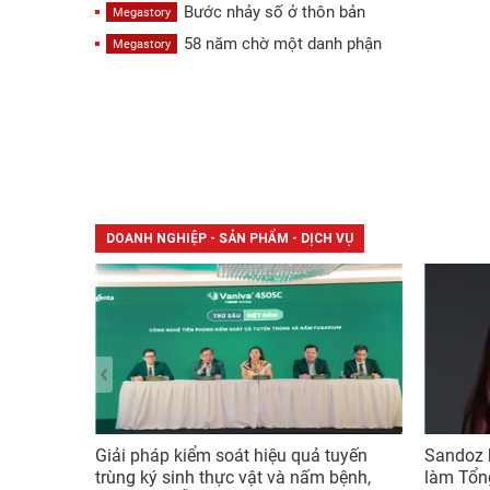
Bước nhảy số ở thôn bản
Megastory
58 năm chờ một danh phận
Megastory
DOANH NGHIỆP - SẢN PHẨM - DỊCH VỤ
Giải pháp kiểm soát hiệu quả tuyến
Sandoz 
trùng ký sinh thực vật và nấm bệnh,
làm Tổn