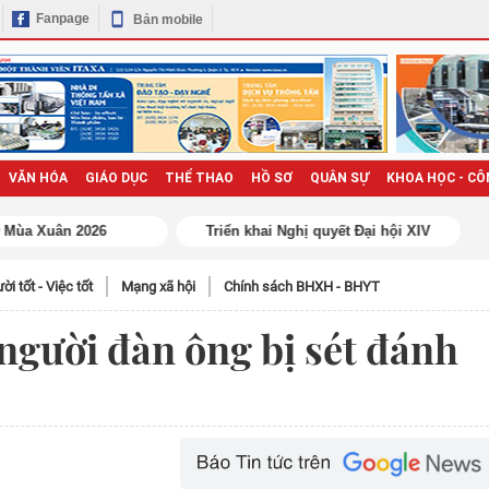
Fanpage
Bản mobile
VĂN HÓA
GIÁO DỤC
THỂ THAO
HỒ SƠ
QUÂN SỰ
KHOA HỌC - CÔ
̀i tốt - Việc tốt
Mạng xã hội
Chính sách BHXH - BHYT
người đàn ông bị sét đánh