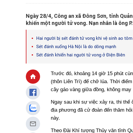
Ngày 28/4, Công an xã Đông Sơn, tỉnh Quảng 
khiến một người tử vong. Nạn nhân là ông P.K
Hai người bị sét đánh tử vong khi vệ sinh ao tôm
Sét đánh xuống Hà Nội là do dông mạnh
Sét đánh khiến hai người tử vong ở Điện Biên
Trước đó, khoảng 14 giờ 15 phút cùn
(thôn Liên Trì) để chở lúa. Thời điể
cây gáo vàng giữa đồng, không may bị
Ngay sau khi sự việc xảy ra, thi thể
địa phương đã cử đoàn đến thăm hỏi,
này.
Theo Đài Khí tượng Thủy văn tỉnh Qu