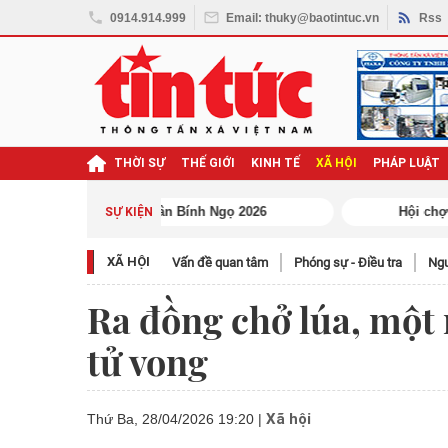
0914.914.999
Email: thuky@baotintuc.vn
Rss
THỜI SỰ
THẾ GIỚI
KINH TẾ
XÃ HỘI
PHÁP LUẬT
ghị quyết Đại hội XIV
SỰ KIỆN
XÃ HỘI
Vấn đề quan tâm
Phóng sự - Điều tra
Ngươ
Ra đồng chở lúa, một 
tử vong
Xã hội
Thứ Ba, 28/04/2026 19:20
|