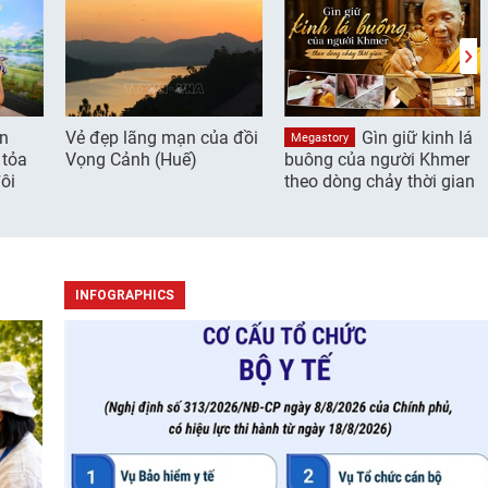
ần
Vẻ đẹp lãng mạn của đồi
Gìn giữ kinh lá
Megastory
 tỏa
Vọng Cảnh (Huế)
buông của người Khmer
ôi
theo dòng chảy thời gian
INFOGRAPHICS