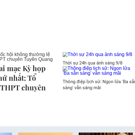
Thời sự 24h qua ảnh sáng 9/8
hai mạc Kỳ họp
hứ nhất; Tổ
Thông điệp lịch sử: Ngọn lửa 'Ba sẵ
ng THPT chuyên
sàng' vẫn sáng mãi