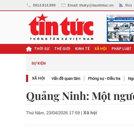
0914.914.999
Email: thuky@baotintuc.vn
Rss
THỜI SỰ
THẾ GIỚI
KINH TẾ
XÃ HỘI
PHÁP LUẬT
SỰ KIỆN
XÃ HỘI
Vấn đề quan tâm
Phóng sự - Điều tra
Ngươ
Quảng Ninh: Một ngườ
Xã hội
Thứ Năm, 23/04/2026 17:59
|