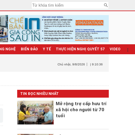
NG NGHỆ
BIỂN ĐẢO
Y TẾ
THỰC HIỆN NGHỊ QUYẾT 57
VIDEO
Chủ nhật
, 9/8/2026
| 9:10:38
TIN ĐỌC NHIỀU NHẤT
Mở rộng trợ cấp hưu trí
xã hội cho người từ 70
tuổi