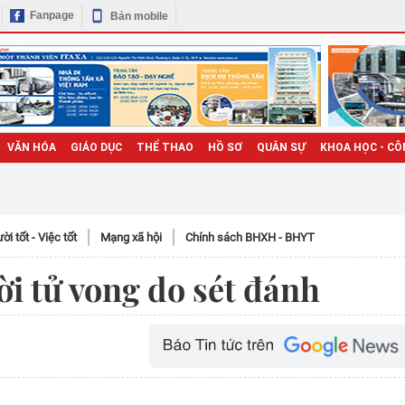
Fanpage
Bản mobile
VĂN HÓA
GIÁO DỤC
THỂ THAO
HỒ SƠ
QUÂN SỰ
KHOA HỌC - CÔ
̀i tốt - Việc tốt
Mạng xã hội
Chính sách BHXH - BHYT
i tử vong do sét đánh