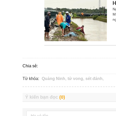
H
N
M
n
Chia sẻ:
Từ khóa:
Quảng Ninh,
tử vong,
sét đánh,