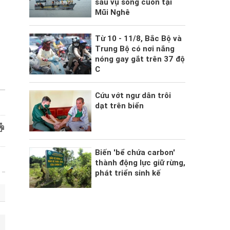
sau vụ sóng cuốn tại
Mũi Nghê
Từ 10 - 11/8, Bắc Bộ và
Trung Bộ có nơi nắng
nóng gay gắt trên 37 độ
C
Cứu vớt ngư dân trôi
dạt trên biển
Biến 'bể chứa carbon'
thành động lực giữ rừng,
phát triển sinh kế