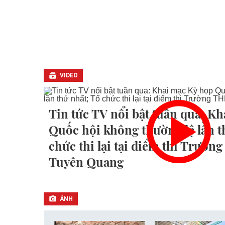
VIDEO
Tin tức TV nổi bật tuần qua: K
Quốc hội không thường lệ lần t
chức thi lại tại điểm thi Trườ
Tuyên Quang
ẢNH