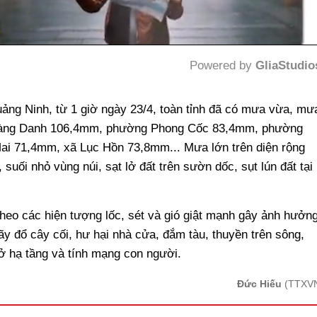
Powered by 
GliaStudio
Mute
ảng Ninh, từ 1 giờ ngày 23/4, toàn tỉnh đã có mưa vừa, mư
 Vàng Danh 106,4mm, phường Phong Cốc 83,4mm, phường
 71,4mm, xã Lục Hồn 73,8mm... Mưa lớn trên diện rộng
 suối nhỏ vùng núi, sạt lở đất trên sườn dốc, sụt lún đất tại
eo các hiện tượng lốc, sét và gió giật mạnh gây ảnh hưởn
y đổ cây cối, hư hại nhà cửa, đắm tàu, thuyền trên sông,
sở hạ tầng và tính mạng con người.
Đức Hiếu
(TTXV