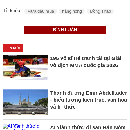
Từ khóa:
Mưa đầu mùa
nắng nóng
Đồng Tháp
BÌNH LUẬN
TIN MỚI
195 võ sĩ trẻ tranh tài tại Giải
vô địch MMA quốc gia 2026
Thánh đường Emir Abdelkader
- biểu tượng kiến trúc, văn hóa
và tri thức
AI 'đánh thức' di sản Hán Nôm