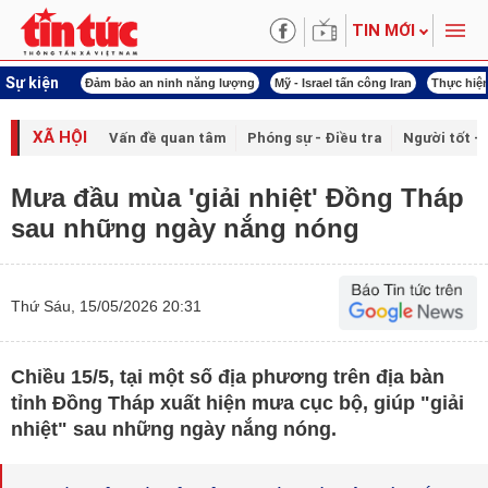
TIN MỚI
Sự kiện
ội khóa XVI
Đảm bảo an ninh năng lượng
Mỹ - Israel tấn công Iran
Thực hiện
XÃ HỘI
Vấn đề quan tâm
Phóng sự - Điều tra
Người tốt - 
Mưa đầu mùa 'giải nhiệt' Đồng Tháp
sau những ngày nắng nóng
Thứ Sáu, 15/05/2026 20:31
Chiều 15/5, tại một số địa phương trên địa bàn
tỉnh Đồng Tháp xuất hiện mưa cục bộ, giúp "giải
nhiệt" sau những ngày nắng nóng.