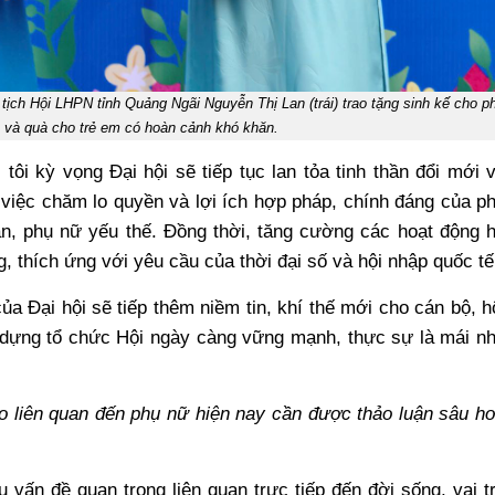
̣ch Hội LHPN tỉnh Quảng Ngãi Nguyễn Thị Lan (trái) trao tặng sinh kế cho ph
̀ và quà cho trẻ em có hoàn cảnh khó khăn.
tôi kỳ vọng Đại hội sẽ tiếp tục lan tỏa tinh thần đổi mới 
việc chăm lo quyền và lợi ích hợp pháp, chính đáng của p
ăn, phụ nữ yếu thế. Đồng thời, tăng cường các hoạt động 
g, thích ứng với yêu cầu của thời đại số và hội nhập quốc tế
ủa Đại hội sẽ tiếp thêm niềm tin, khí thế mới cho cán bộ, h
 dựng tổ chức Hội ngày càng vững mạnh, thực sự là mái n
o liên quan đến phụ nữ hiện nay cần được thảo luận sâu h
ều vấn đề quan trọng liên quan trực tiếp đến đời sống, vai t