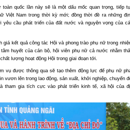
ữ toàn quốc lần này sẽ là một dấu mốc quan trọng, tiếp t
 nữ Việt Nam trong thời kỳ mới; đồng thời đề ra những đị
ới yêu cầu phát triển của đất nước và nguyện vọng của c
nh giá kết quả công tác Hội và phong trào phụ nữ trong nhi
ệ, tâm huyết của cán bộ, hội viên phụ nữ cả nước nhằm th
 chất lượng hoạt động Hội trong giai đoạn tới.
ệm vụ được thông qua sẽ tạo thêm động lực để phụ nữ ph
tin vươn lên trong lao động, sản xuất, khởi nghiệp, chuyển đ
 tham gia tích cực vào phát triển kinh tế, xã hội của đ