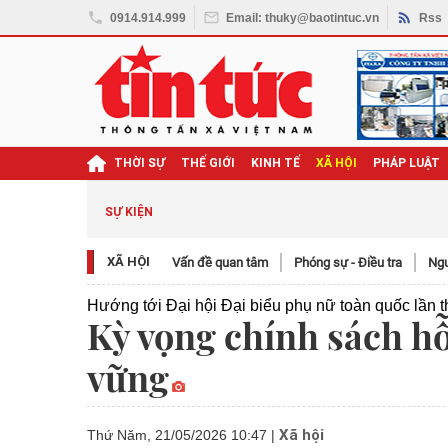
0914.914.999
Email: thuky@baotintuc.vn
Rss
THỜI SỰ
THẾ GIỚI
KINH TẾ
XÃ HỘI
PHÁP LUẬT
ghị quyết Đại hội XIV
SỰ KIỆN
XÃ HỘI
Vấn đề quan tâm
Phóng sự - Điều tra
Ngươ
Hướng tới Đại hội Đại biểu phụ nữ toàn quốc lần t
Kỳ vọng chính sách hỗ
vững
Xã hội
Thứ Năm, 21/05/2026 10:47
|