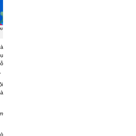
ụ
và
hụ
hỗ
.
ội
hà
ơn
rò