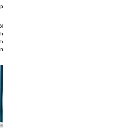
ợp
ội
ch
êm
ền