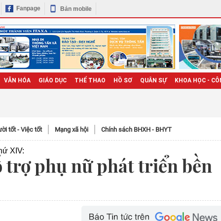
Fanpage
Bản mobile
VĂN HÓA
GIÁO DỤC
THỂ THAO
HỒ SƠ
QUÂN SỰ
KHOA HỌC - CÔ
̀i tốt - Việc tốt
Mạng xã hội
Chính sách BHXH - BHYT
hứ XIV:
 trợ phụ nữ phát triển bền