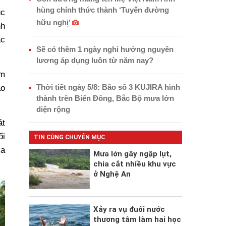
hùng chính thức thành ‘Tuyến đường
ục
hữu nghị’
nh
ác
Sẽ có thêm 1 ngày nghỉ hưởng nguyên
lương áp dụng luôn từ năm nay?
ệm
Thời tiết ngày 5/8: Bão số 3 KUJIRA hình
ảo
thành trên Biển Đông, Bắc Bộ mưa lớn
diện rộng
át
ổi
TIN CÙNG CHUYÊN MỤC
ịa
Mưa lớn gây ngập lụt,
chia cắt nhiều khu vực
ở Nghệ An
Xảy ra vụ đuối nước
thương tâm làm hai học