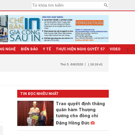
NG NGHỆ
BIỂN ĐẢO
Y TẾ
THỰC HIỆN NGHỊ QUYẾT 57
VIDEO
Thứ 5
, 6/8/2026
| 19:16:43
TIN ĐỌC NHIỀU NHẤT
Trao quyết định thăng
quân hàm Thượng
tướng cho đồng chí
Đặng Hồng Đức