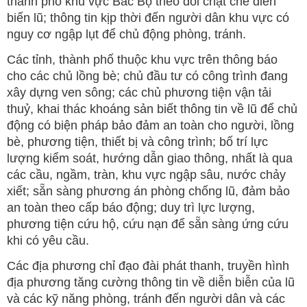
thành phố khu vực Bắc Bộ theo dõi chặt chẽ diễn
biến lũ; thông tin kịp thời đến người dân khu vực có
nguy cơ ngập lụt để chủ động phòng, tránh.
Các tỉnh, thành phố thuộc khu vực trên thông báo
cho các chủ lồng bè; chủ đầu tư có công trình đang
xây dựng ven sông; các chủ phương tiện vận tải
thuỷ, khai thác khoáng sản biết thông tin về lũ để chủ
động có biện pháp bảo đảm an toàn cho người, lồng
bè, phương tiện, thiết bị và công trình; bố trí lực
lượng kiểm soát, hướng dẫn giao thông, nhất là qua
các cầu, ngầm, tràn, khu vực ngập sâu, nước chảy
xiết; sẵn sàng phương án phòng chống lũ, đảm bảo
an toàn theo cấp báo động; duy trì lực lượng,
phương tiện cứu hộ, cứu nạn để sẵn sàng ứng cứu
khi có yêu cầu.
Các địa phương chỉ đạo đài phát thanh, truyền hình
địa phương tăng cường thông tin về diễn biễn của lũ
và các kỹ năng phòng, tránh đến người dân và các