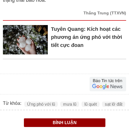
trạng thái bão hòa.
Thắng Trung
(TTXVN)
Tuyên Quang: Kích hoạt các
phương án ứng phó với thời
tiết cực đoan
Từ khóa:
Ứng phó với lũ
mưa lũ
lũ quét
sạt lở đất
BÌNH LUẬN