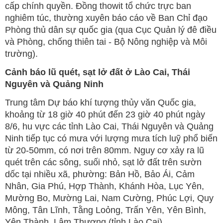
cấp chính quyền. Đồng thowit tổ chức trực ban
nghiêm túc, thường xuyên báo cáo về Ban Chỉ đạo
Phòng thủ dân sự quốc gia (qua Cục Quản lý đê điều
và Phòng, chống thiên tai - Bộ Nông nghiệp và Môi
trường).
Cảnh báo lũ quét, sạt lở đất ở Lào Cai, Thái
Nguyên và Quảng Ninh
Trung tâm Dự báo khí tượng thủy văn Quốc gia,
khoảng từ 18 giờ 40 phút đến 23 giờ 40 phút ngày
8/6, hu vực các tỉnh Lào Cai, Thái Nguyên và Quảng
Ninh tiếp tục có mưa với lượng mưa tích luỹ phổ biến
từ 20-50mm, có nơi trên 80mm. Nguy cơ xảy ra lũ
quét trên các sông, suối nhỏ, sạt lở đất trên sườn
dốc tại nhiều xã, phường: Bản Hồ, Bảo Ái, Cảm
Nhân, Gia Phú, Hợp Thành, Khánh Hòa, Lục Yên,
Mường Bo, Mường Lai, Nam Cường, Phúc Lợi, Quy
Mông, Tân Lĩnh, Tằng Loỏng, Trấn Yên, Yên Bình,
Yên Thành, Lâm Thượng (tỉnh Lào Cai).