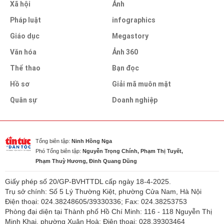
Xã hội
Ảnh
Pháp luật
infographics
Giáo dục
Megastory
Văn hóa
Ảnh 360
Thể thao
Bạn đọc
Hồ sơ
Giải mã muôn mặt
Quân sự
Doanh nghiệp
Tổng biên tập:
Ninh Hồng Nga
Phó Tổng biên tập:
Nguyễn Trọng Chính, Phạm Thị Tuyết,
Phạm Thuỳ Hương, Đinh Quang Dũng
Giấy phép số 20/GP-BVHTTDL cấp ngày 18-4-2025.
Trụ sở chính: Số 5 Lý Thường Kiệt, phường Cửa Nam, Hà Nội
Điện thoại: 024.38248605/39330336; Fax: 024.38253753
Phòng đại diện tại Thành phố Hồ Chí Minh: 116 - 118 Nguyễn Thị
Minh Khai, phường Xuân Hoà; Điện thoại: 028.39303464