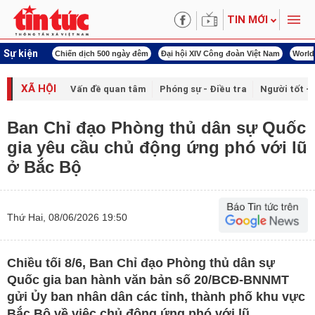
TIN MỚI
Sự kiện
í cách mạng
Chiến dịch 500 ngày đêm
Đại hội XIV Công đoàn Việt Nam
World
XÃ HỘI
Vấn đề quan tâm
Phóng sự - Điều tra
Người tốt - 
Ban Chỉ đạo Phòng thủ dân sự Quốc
gia yêu cầu chủ động ứng phó với lũ
ở Bắc Bộ
Thứ Hai, 08/06/2026 19:50
Chiều tối 8/6, Ban Chỉ đạo Phòng thủ dân sự
Quốc gia ban hành văn bản số 20/BCĐ-BNNMT
gửi Ủy ban nhân dân các tỉnh, thành phố khu vực
Bắc Bộ về việc chủ động ứng phó với lũ.