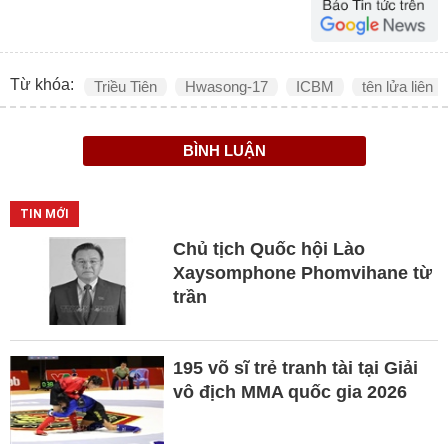
Từ khóa:
Triều Tiên
Hwasong-17
ICBM
tên lửa liên l
BÌNH LUẬN
TIN MỚI
Chủ tịch Quốc hội Lào
Xaysomphone Phomvihane từ
trần
195 võ sĩ trẻ tranh tài tại Giải
vô địch MMA quốc gia 2026