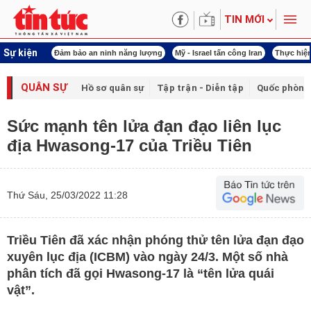
TIN MỚI
Sự kiện
ội khóa XVI
Đảm bảo an ninh năng lượng
Mỹ - Israel tấn công Iran
Thực hiện
QUÂN SỰ
Hồ sơ quân sự
Tập trận - Diễn tập
Quốc phòng
Sức mạnh tên lửa đạn đạo liên lục
địa Hwasong-17 của Triều Tiên
Thứ Sáu, 25/03/2022 11:28
Triều Tiên đã xác nhận phóng thử tên lửa đạn đạo
xuyên lục địa (ICBM) vào ngày 24/3. Một số nhà
phân tích đã gọi Hwasong-17 là “tên lửa quái
vật”.