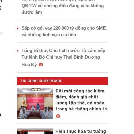
i
QĐ/TW về những điều đảng viên không
ý
được làm
Sắp có gói vay 220.000 tỷ đồng cho SME
n
và những lĩnh vực ưu tiên
Tổng Bí thư, Chủ tịch nước Tô Lâm tiếp
Tư lệnh Bộ Chỉ huy Thái Bình Dương
Hoa Kỳ
TIN CÙNG CHUYÊN MỤC
Đổi mới công tác kiểm
điểm, đánh giá chất
lượng tập thể, cá nhân
trong hệ thống chính trị
n
Hiện thực hóa tư tưởng