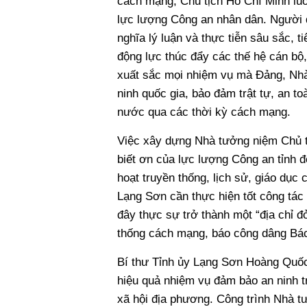
cách mạng, Chủ tịch Hồ Chí Minh luôn
lực lượng Công an nhân dân. Người đ
nghĩa lý luận và thực tiễn sâu sắc, 
động lực thúc đẩy các thế hệ cán bộ
xuất sắc mọi nhiệm vụ mà Đảng, Nhà
ninh quốc gia, bảo đảm trật tự, an to
nước qua các thời kỳ cách mạng.
Việc xây dựng Nhà tưởng niệm Chủ tị
biết ơn của lực lượng Công an tỉnh đố
hoạt truyền thống, lịch sử, giáo dục 
Lạng Sơn cần thực hiện tốt công tác q
đây thực sự trở thành một “địa chỉ đỏ
thống cách mạng, báo công dâng B
Bí thư Tỉnh ủy Lạng Sơn Hoàng Quốc 
hiệu quả nhiệm vụ đảm bảo an ninh trậ
xã hội địa phương. Công trình Nhà tư