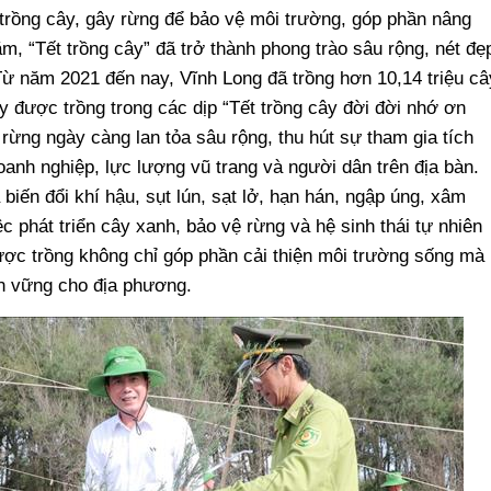
 trồng cây, gây rừng để bảo vệ môi trường, góp phần nâng
, “Tết trồng cây” đã trở thành phong trào sâu rộng, nét đẹ
ừ năm 2021 đến nay, Vĩnh Long đã trồng hơn 10,14 triệu câ
y được trồng trong các dịp “Tết trồng cây đời đời nhớ ơn
 rừng ngày càng lan tỏa sâu rộng, thu hút sự tham gia tích
anh nghiệp, lực lượng vũ trang và người dân trên địa bàn.
biến đổi khí hậu, sụt lún, sạt lở, hạn hán, ngập úng, xâm
 phát triển cây xanh, bảo vệ rừng và hệ sinh thái tự nhiên
ược trồng không chỉ góp phần cải thiện môi trường sống mà
ền vững cho địa phương.