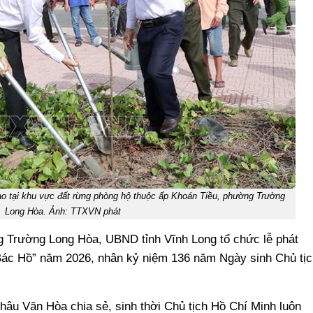
 lao tại khu vực đất rừng phòng hộ thuộc ấp Khoán Tiều, phường Trường
Long Hòa. Ảnh: TTXVN phát
g Trường Long Hòa, UBND tỉnh Vĩnh Long tổ chức lễ phát
 Bác Hồ” năm 2026, nhân kỷ niệm 136 năm Ngày sinh Chủ tịc
âu Văn Hòa chia sẻ, sinh thời Chủ tịch Hồ Chí Minh luôn