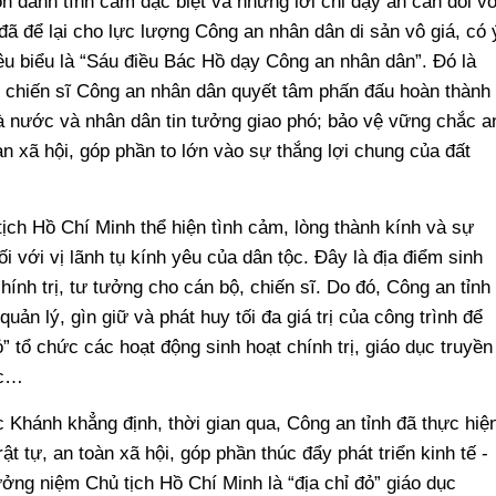
 dành tình cảm đặc biệt và những lời chỉ dạy ân cần đối vớ
ã để lại cho lực lượng Công an nhân dân di sản vô giá, có 
tiêu biểu là “Sáu điều Bác Hồ dạy Công an nhân dân”. Đó là
, chiến sĩ Công an nhân dân quyết tâm phấn đấu hoàn thành
 nước và nhân dân tin tưởng giao phó; bảo vệ vững chắc a
àn xã hội, góp phần to lớn vào sự thắng lợi chung của đất
ch Hồ Chí Minh thể hiện tình cảm, lòng thành kính và sự
i với vị lãnh tụ kính yêu của dân tộc. Đây là địa điểm sinh
chính trị, tư tưởng cho cán bộ, chiến sĩ. Do đó, Công an tỉnh
uản lý, gìn giữ và phát huy tối đa giá trị của công trình để
” tổ chức các hoạt động sinh hoạt chính trị, giáo dục truyền
ác…
Khánh khẳng định, thời gian qua, Công an tỉnh đã thực hiệ
t tự, an toàn xã hội, góp phần thúc đẩy phát triển kinh tế -
ởng niệm Chủ tịch Hồ Chí Minh là “địa chỉ đỏ” giáo dục