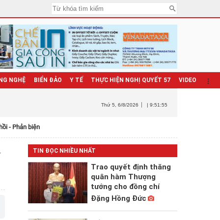
NG NGHỆ
BIỂN ĐẢO
Y TẾ
THỰC HIỆN NGHỊ QUYẾT 57
VIDEO
Thứ 5
, 6/8/2026
| 9:51:56
hồi - Phản biện
y
TIN ĐỌC NHIỀU NHẤT
Trao quyết định thăng
quân hàm Thượng
tướng cho đồng chí
Đặng Hồng Đức