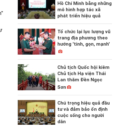
Hồ Chí Minh bằng những
mô hình hợp tác xã
n”
phát triển hiệu quả
ự
Tổ chức lại lực lượng vũ
trang địa phương theo
hướng 'tinh, gọn, mạnh'
i
Chủ tịch Quốc hội kiêm
Chủ tịch Hạ viện Thái
Lan thăm Đền Ngọc
Sơn
Chú trọng hiệu quả đầu
tư và đảm bảo ổn định
cuộc sống cho người
dân