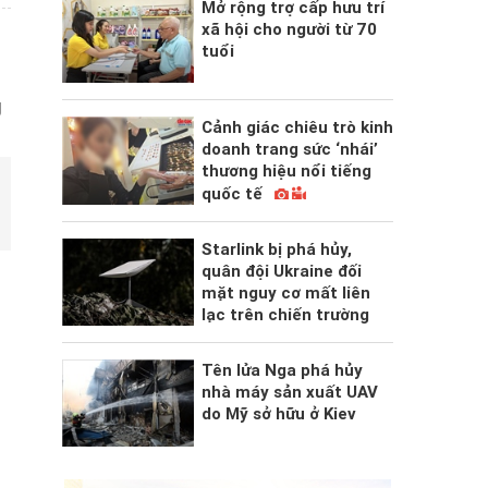
Mở rộng trợ cấp hưu trí
xã hội cho người từ 70
tuổi
g
Cảnh giác chiêu trò kinh
doanh trang sức ‘nhái’
thương hiệu nổi tiếng
quốc tế
Starlink bị phá hủy,
quân đội Ukraine đối
mặt nguy cơ mất liên
lạc trên chiến trường
Tên lửa Nga phá hủy
nhà máy sản xuất UAV
do Mỹ sở hữu ở Kiev