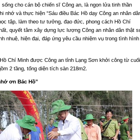
 sống cho cán bộ chiến sĩ Công an, là ngọn lửa tinh thần
ghi nhớ và thực hiện “Sáu điều Bác Hồ dạy Công an nhân dâ
 học tập, làm theo tư tưởng, đạo đức, phong cách Hồ Chí
nhất, quyết tâm xây dựng lực lượng Công an nhân dân thật s
nh nhuệ, hiện đại, đáp ứng yêu cầu nhiệm vụ trong tình hình
 Hồ Chí Minh được Công an tỉnh Lạng Sơn khởi công từ cuố
ồm 2 tầng, tổng diện tích sàn 218m2.
 nhớ ơn Bác Hồ”