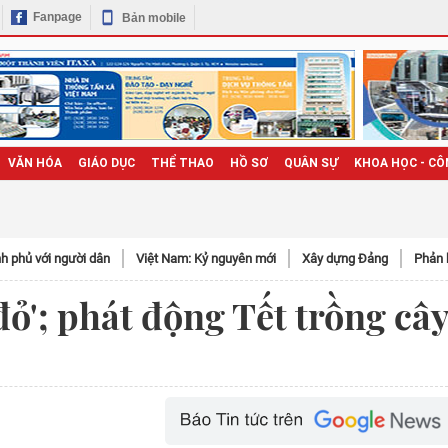
Fanpage
Bản mobile
VĂN HÓA
GIÁO DỤC
THỂ THAO
HỒ SƠ
QUÂN SỰ
KHOA HỌC - CÔ
h phủ với người dân
Việt Nam: Kỷ nguyên mới
Xây dựng Đảng
Phản 
đỏ'; phát động Tết trồng câ