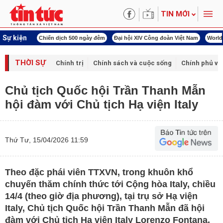
TIN MỚI
Sự kiện
í cách mạng
Chiến dịch 500 ngày đêm
Đại hội XIV Công đoàn Việt Nam
World
THỜI SỰ
Chính trị
Chính sách và cuộc sống
Chính phủ vớ
Chủ tịch Quốc hội Trần Thanh Mẫn
hội đàm với Chủ tịch Hạ viện Italy
Thứ Tư, 15/04/2026 11:59
Theo đặc phái viên TTXVN, trong khuôn khổ
chuyến thăm chính thức tới Cộng hòa Italy, chiều
14/4 (theo giờ địa phương), tại trụ sở Hạ viện
Italy, Chủ tịch Quốc hội Trần Thanh Mẫn đã hội
đàm với Chủ tịch Hạ viện Italy Lorenzo Fontana.