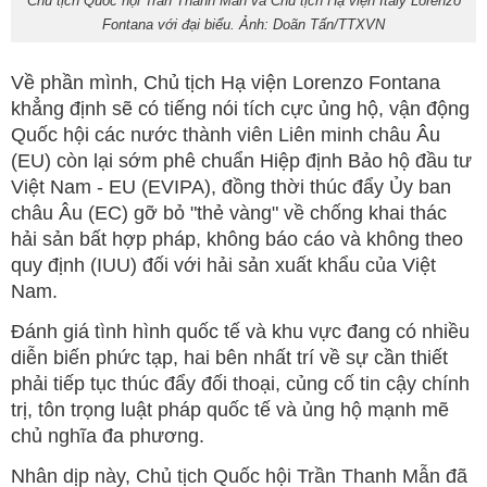
Chủ tịch Quốc hội Trần Thanh Mẫn và Chủ tịch Hạ viện Italy Lorenzo
Fontana với đại biểu. Ảnh: Doãn Tấn/TTXVN
Về phần mình, Chủ tịch Hạ viện Lorenzo Fontana
khẳng định sẽ có tiếng nói tích cực ủng hộ, vận động
Quốc hội các nước thành viên Liên minh châu Âu
(EU) còn lại sớm phê chuẩn Hiệp định Bảo hộ đầu tư
Việt Nam - EU (EVIPA), đồng thời thúc đẩy Ủy ban
châu Âu (EC) gỡ bỏ "thẻ vàng" về chống khai thác
hải sản bất hợp pháp, không báo cáo và không theo
quy định (IUU) đối với hải sản xuất khẩu của Việt
Nam.
Đánh giá tình hình quốc tế và khu vực đang có nhiều
diễn biến phức tạp, hai bên nhất trí về sự cần thiết
phải tiếp tục thúc đẩy đối thoại, củng cố tin cậy chính
trị, tôn trọng luật pháp quốc tế và ủng hộ mạnh mẽ
chủ nghĩa đa phương.
Nhân dịp này, Chủ tịch Quốc hội Trần Thanh Mẫn đã