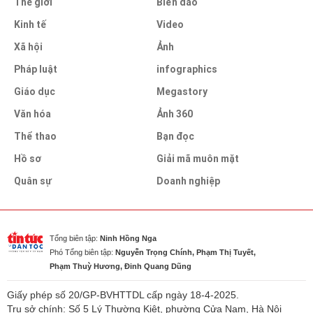
Thế giới
Biển đảo
Kinh tế
Video
Xã hội
Ảnh
Pháp luật
infographics
Giáo dục
Megastory
Văn hóa
Ảnh 360
Thể thao
Bạn đọc
Hồ sơ
Giải mã muôn mặt
Quân sự
Doanh nghiệp
Tổng biên tập:
Ninh Hồng Nga
Phó Tổng biên tập:
Nguyễn Trọng Chính, Phạm Thị Tuyết,
Phạm Thuỳ Hương, Đinh Quang Dũng
Giấy phép số 20/GP-BVHTTDL cấp ngày 18-4-2025.
Trụ sở chính: Số 5 Lý Thường Kiệt, phường Cửa Nam, Hà Nội