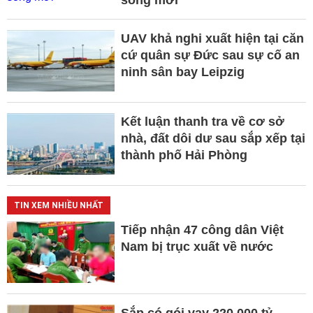
UAV khả nghi xuất hiện tại căn
cứ quân sự Đức sau sự cố an
ninh sân bay Leipzig
Kết luận thanh tra về cơ sở
nhà, đất dôi dư sau sắp xếp tại
thành phố Hải Phòng
TIN XEM NHIỀU NHẤT
Tiếp nhận 47 công dân Việt
Nam bị trục xuất về nước
Sắp có gói vay 220.000 tỷ