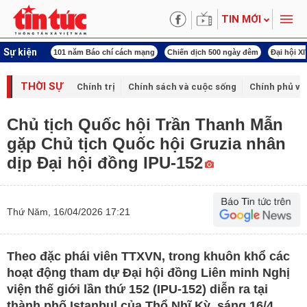
TIN MỚI
Sự kiện
1 năm Báo chí cách mạng
Chiến dịch 500 ngày đêm
Đại hội XIV Công đoàn Việt
THỜI SỰ
Chính trị
Chính sách và cuộc sống
Chính phủ vớ
Chủ tịch Quốc hội Trần Thanh Mẫn
gặp Chủ tịch Quốc hội Gruzia nhân
dịp Đại hội đồng IPU-152
Thứ Năm, 16/04/2026 17:21
Theo đặc phái viên TTXVN, trong khuôn khổ các
hoạt động tham dự Đại hội đồng Liên minh Nghị
viện thế giới lần thứ 152 (IPU-152) diễn ra tại
thành phố Istanbul của Thổ Nhĩ Kỳ, sáng 16/4