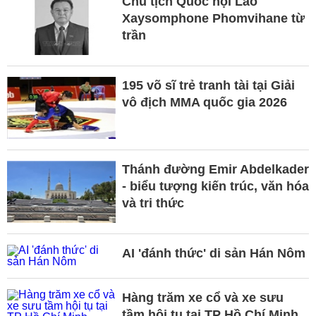
Chủ tịch Quốc hội Lào
Xaysomphone Phomvihane từ
trần
195 võ sĩ trẻ tranh tài tại Giải
vô địch MMA quốc gia 2026
Thánh đường Emir Abdelkader
- biểu tượng kiến trúc, văn hóa
và tri thức
AI 'đánh thức' di sản Hán Nôm
Hàng trăm xe cổ và xe sưu
tầm hội tụ tại TP Hồ Chí Minh