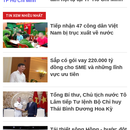
TIN XEM NHIỀU NHẤT
Tiếp nhận 47 công dân Việt
Nam bị trục xuất về nước
Sắp có gói vay 220.000 tỷ
đồng cho SME và những lĩnh
vực ưu tiên
Tổng Bí thư, Chủ tịch nước Tô
Lâm tiếp Tư lệnh Bộ Chỉ huy
Thái Bình Dương Hoa Kỳ
Tái thiết sông Hồng - bước đột