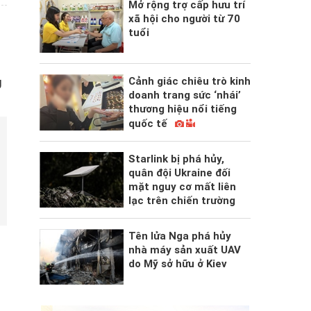
Mở rộng trợ cấp hưu trí
xã hội cho người từ 70
tuổi
Cảnh giác chiêu trò kinh
U
doanh trang sức ‘nhái’
thương hiệu nổi tiếng
quốc tế
Starlink bị phá hủy,
quân đội Ukraine đối
mặt nguy cơ mất liên
lạc trên chiến trường
Tên lửa Nga phá hủy
nhà máy sản xuất UAV
do Mỹ sở hữu ở Kiev