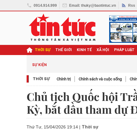
0914.914.999
Email: thuky@baotintuc.vn
Rss
THỜI SỰ
THẾ GIỚI
KINH TẾ
XÃ HỘI
PHÁP LUẬT
ghị quyết Đại hội XIV
SỰ KIỆN
THỜI SỰ
Chính trị
Chính sách và cuộc sống
Chín
Chủ tịch Quốc hội T
Kỳ, bắt đầu tham dự Đ
Thời sự
Thứ Tư, 15/04/2026 19:14
|