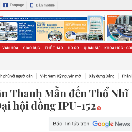
Fanpage
Bản mobile
VĂN HÓA
GIÁO DỤC
THỂ THAO
HỒ SƠ
QUÂN SỰ
KHOA HỌC - CÔ
h phủ với người dân
Việt Nam: Kỷ nguyên mới
Xây dựng Đảng
Phản 
rần Thanh Mẫn đến Thổ Nhĩ
ại hội đồng IPU-152