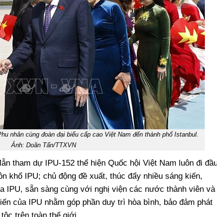
hu nhân cùng đoàn đại biểu cấp cao Việt Nam đến thành phố Istanbul.
Ảnh: Doãn Tấn/TTXVN
ẫn tham dự IPU-152 thể hiện Quốc hội Việt Nam luôn đi đầu
ôn khổ IPU; chủ động đề xuất, thúc đẩy nhiều sáng kiến,
a IPU, sẵn sàng cùng với nghị viện các nước thành viên và
kiến của IPU nhằm góp phần duy trì hòa bình, bảo đảm phát
tộc trên toàn thế giới.