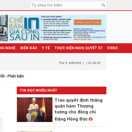
NG NGHỆ
BIỂN ĐẢO
Y TẾ
THỰC HIỆN NGHỊ QUYẾT 57
VIDEO
Thứ 5
, 6/8/2026
| 21:24:26
hồi - Phản biện
TIN ĐỌC NHIỀU NHẤT
Trao quyết định thăng
quân hàm Thượng
tướng cho đồng chí
Đặng Hồng Đức