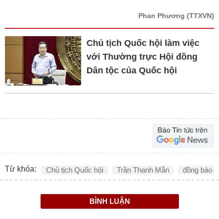
Phan Phương
(TTXVN)
Chủ tịch Quốc hội làm việc
với Thường trực Hội đồng
Dân tộc của Quốc hội
Từ khóa:
Chủ tịch Quốc hội
Trần Thanh Mẫn
đồng bào d
BÌNH LUẬN