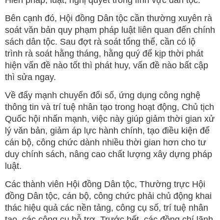
Hiến pháp, luật, nghị quyết trong lĩnh vực dân tộc.
Bên cạnh đó, Hội đồng Dân tộc cần thường xuyên rà
soát văn bản quy phạm pháp luật liên quan đến chính
sách dân tộc. Sau đợt rà soát tổng thể, cần có lộ
trình rà soát hằng tháng, hằng quý để kịp thời phát
hiện vấn đề nào tốt thì phát huy, vấn đề nào bất cập
thì sửa ngay.
Về đẩy mạnh chuyển đổi số, ứng dụng công nghệ
thông tin và trí tuệ nhân tạo trong hoạt động, Chủ tịch
Quốc hội nhấn mạnh, việc này giúp giảm thời gian xử
lý văn bản, giảm áp lực hành chính, tạo điều kiện để
cán bộ, công chức dành nhiều thời gian hơn cho tư
duy chính sách, nâng cao chất lượng xây dựng pháp
luật.
Các thành viên Hội đồng Dân tộc, Thường trực Hội
đồng Dân tộc, cán bộ, công chức phải chủ động khai
thác hiệu quả các nền tảng, công cụ số, trí tuệ nhân
tạo, các công cụ hỗ trợ. Trước hết, các đồng chí lãnh