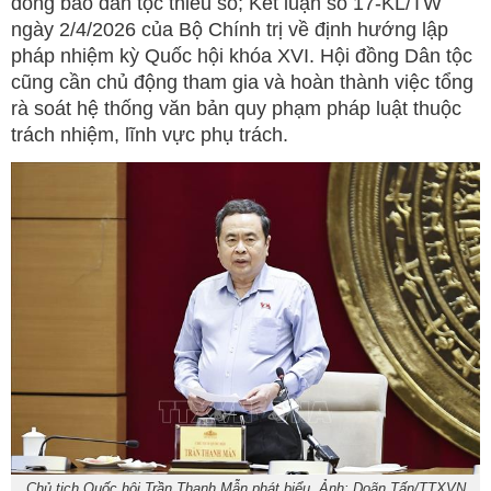
đồng bào dân tộc thiểu số; Kết luận số 17-KL/TW
ngày 2/4/2026 của Bộ Chính trị về định hướng lập
pháp nhiệm kỳ Quốc hội khóa XVI. Hội đồng Dân tộc
cũng cần chủ động tham gia và hoàn thành việc tổng
rà soát hệ thống văn bản quy phạm pháp luật thuộc
trách nhiệm, lĩnh vực phụ trách.
Chủ tịch Quốc hội Trần Thanh Mẫn phát biểu. Ảnh: Doãn Tấn/TTXVN