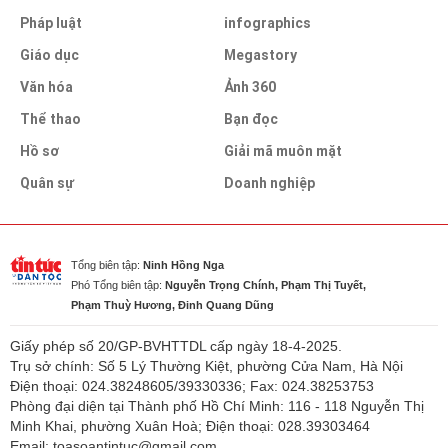
Pháp luật
infographics
Giáo dục
Megastory
Văn hóa
Ảnh 360
Thể thao
Bạn đọc
Hồ sơ
Giải mã muôn mặt
Quân sự
Doanh nghiệp
Tổng biên tập:
Ninh Hồng Nga
Phó Tổng biên tập:
Nguyễn Trọng Chính, Phạm Thị Tuyết,
Phạm Thuỳ Hương, Đinh Quang Dũng
Giấy phép số 20/GP-BVHTTDL cấp ngày 18-4-2025.
Trụ sở chính: Số 5 Lý Thường Kiệt, phường Cửa Nam, Hà Nội
Điện thoại: 024.38248605/39330336; Fax: 024.38253753
Phòng đại diện tại Thành phố Hồ Chí Minh: 116 - 118 Nguyễn Thị
Minh Khai, phường Xuân Hoà; Điện thoại: 028.39303464
Email: toasoantintuc@gmail.com