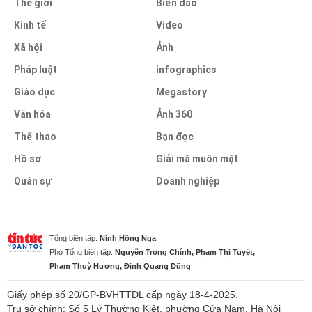
Thế giới
Biển đảo
Kinh tế
Video
Xã hội
Ảnh
Pháp luật
infographics
Giáo dục
Megastory
Văn hóa
Ảnh 360
Thể thao
Bạn đọc
Hồ sơ
Giải mã muôn mặt
Quân sự
Doanh nghiệp
Tổng biên tập:
Ninh Hồng Nga
Phó Tổng biên tập:
Nguyễn Trọng Chính, Phạm Thị Tuyết,
Phạm Thuỳ Hương, Đinh Quang Dũng
Giấy phép số 20/GP-BVHTTDL cấp ngày 18-4-2025.
Trụ sở chính: Số 5 Lý Thường Kiệt, phường Cửa Nam, Hà Nội