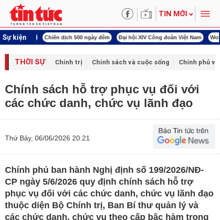
TIN MỚI
Sự kiện
í cách mạng
Chiến dịch 500 ngày đêm
Đại hội XIV Công đoàn Việt Nam
World
THỜI SỰ
Chính trị
Chính sách và cuộc sống
Chính phủ vớ
Chính sách hỗ trợ phục vụ đối với
các chức danh, chức vụ lãnh đạo
Thứ Bảy, 06/06/2026 20:21
Chính phủ ban hành Nghị định số 199/2026/NĐ-
CP ngày 5/6/2026 quy định chính sách hỗ trợ
phục vụ đối với các chức danh, chức vụ lãnh đạo
thuộc diện Bộ Chính trị, Ban Bí thư quản lý và
các chức danh, chức vụ theo cấp bậc hàm trong