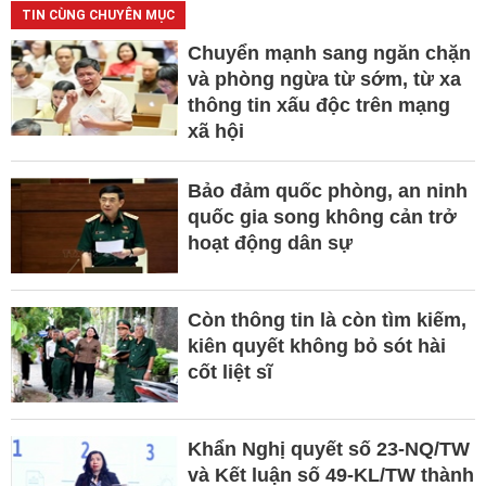
TIN CÙNG CHUYÊN MỤC
Chuyển mạnh sang ngăn chặn
và phòng ngừa từ sớm, từ xa
thông tin xấu độc trên mạng
xã hội
Bảo đảm quốc phòng, an ninh
quốc gia song không cản trở
hoạt động dân sự
Còn thông tin là còn tìm kiếm,
kiên quyết không bỏ sót hài
cốt liệt sĩ
Khẩn Nghị quyết số 23-NQ/TW
và Kết luận số 49-KL/TW thành