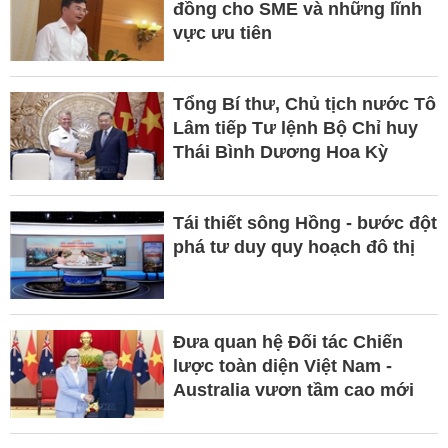
đồng cho SME và những lĩnh
vực ưu tiên
Tổng Bí thư, Chủ tịch nước Tô
Lâm tiếp Tư lệnh Bộ Chỉ huy
Thái Bình Dương Hoa Kỳ
Tái thiết sông Hồng - bước đột
phá tư duy quy hoạch đô thị
Đưa quan hệ Đối tác Chiến
lược toàn diện Việt Nam -
Australia vươn tầm cao mới