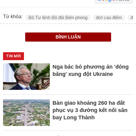
Từ khóa:
Bộ Tư lệnh Bộ đội Biên phòng
đợt cao điểm
đấ
BÌNH LUẬN
TIN MỚI
Nga bác bỏ phương án 'đóng
băng' xung đột Ukraine
Bàn giao khoảng 260 ha đất
phục vụ 3 đường kết nối sân
bay Long Thành