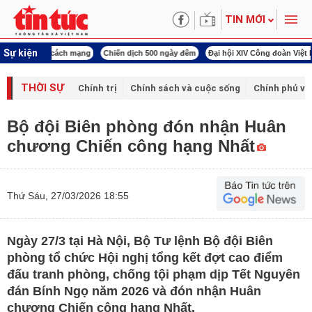
TIN MỚI
Sự kiện
í cách mạng
Chiến dịch 500 ngày đêm
Đại hội XIV Công đoàn Việt Nam
World
THỜI SỰ
Chính trị
Chính sách và cuộc sống
Chính phủ vớ
Bộ đội Biên phòng đón nhận Huân
chương Chiến công hạng Nhất
Thứ Sáu, 27/03/2026 18:55
Ngày 27/3 tại Hà Nội, Bộ Tư lệnh Bộ đội Biên
phòng tổ chức Hội nghị tổng kết đợt cao điểm
đấu tranh phòng, chống tội phạm dịp Tết Nguyên
đán Bính Ngọ năm 2026 và đón nhận Huân
chương Chiến công hạng Nhất.