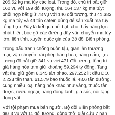
205,52 kg ma túy các loại. Trong đó, chủ trì bắt giữ
162 vụ với 199 đối tượng, thu 164,137 kg ma túy;
phối hợp bắt giữ 78 vụ với 146 đối tượng, thu 41,383
kg ma túy và 49 tấn cafein dùng để sản xuất ma túy
tổng hợp. Đây là kết quả nổi bật, cho thấy năng lực
phát hiện, bóc gỡ các đường dây vận chuyển ma túy
lớn, liên tỉnh, xuyên quốc gia của Bộ đội Biên phòng.
Trong đấu tranh chống buôn lậu, gian lận thương
mại, vận chuyển trái phép hàng hóa, hàng cấm, lực
lượng đã bắt giữ 341 vụ với 471 đối tượng, tổng trị
giá hàng hóa tạm giữ khoảng 59,294 tỷ đồng. Tang
vật thu giữ gồm 8,345 tấn pháo, 297.252 lít dầu DO,
2.223 tấn than, 61.579 bao thuốc lá, 48,6 tấn đường,
cùng nhiều loại hàng hóa khác như vàng, thuốc tân
dược, rượu ngoại, hàng đông lạnh, gia súc, nội tạng
động vật...
Với tội phạm mua bán người, Bộ đội Biên phòng bắt
giữ 3 vụ với 11 đối tượng, đồng thời giải cứu 7 nạn