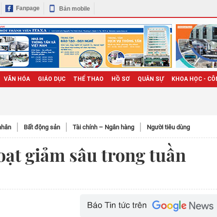
Fanpage
Bản mobile
VĂN HÓA
GIÁO DỤC
THỂ THAO
HỒ SƠ
QUÂN SỰ
KHOA HỌC - CÔ
nhân
Bất động sản
Tài chính – Ngân hàng
Người tiêu dùng
loạt giảm sâu trong tuần