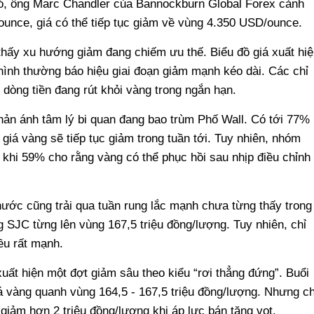
i đó, ông Marc Chandler của Bannockburn Global Forex cảnh
unce, giá có thể tiếp tục giảm về vùng 4.350 USD/ounce.
thấy xu hướng giảm đang chiếm ưu thế. Biểu đồ giá xuất hiệ
ình thường báo hiệu giai đoạn giảm mạnh kéo dài. Các chỉ
òng tiền đang rút khỏi vàng trong ngắn hạn.
ản ánh tâm lý bi quan đang bao trùm Phố Wall. Có tới 77%
giá vàng sẽ tiếp tục giảm trong tuần tới. Tuy nhiên, nhóm
 khi 59% cho rằng vàng có thể phục hồi sau nhịp điều chỉnh
nước cũng trải qua tuần rung lắc mạnh chưa từng thấy trong
 SJC từng lên vùng 167,5 triệu đồng/lượng. Tuy nhiên, chỉ
iều rất mạnh.
xuất hiện một đợt giảm sâu theo kiểu “rơi thẳng đứng”. Buổi
á vàng quanh vùng 164,5 - 167,5 triệu đồng/lượng. Nhưng ch
h giảm hơn 2 triệu đồng/lượng khi áp lực bán tăng vọt.