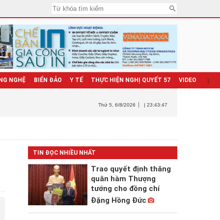
NG NGHỆ
BIỂN ĐẢO
Y TẾ
THỰC HIỆN NGHỊ QUYẾT 57
VIDEO
Thứ 5
, 6/8/2026
| 23:43:48
TIN ĐỌC NHIỀU NHẤT
Trao quyết định thăng
quân hàm Thượng
tướng cho đồng chí
Đặng Hồng Đức