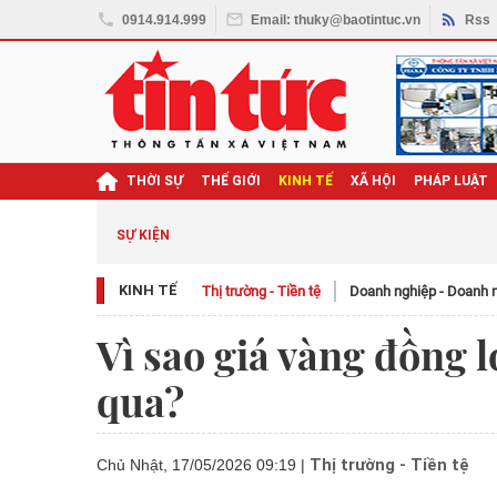
0914.914.999
Email: thuky@baotintuc.vn
Rss
THỜI SỰ
THẾ GIỚI
KINH TẾ
XÃ HỘI
PHÁP LUẬT
SỰ KIỆN
KINH TẾ
Thị trường - Tiền tệ
Doanh nghiệp - Doanh 
Vì sao giá vàng đồng 
qua?
Thị trường - Tiền tệ
Chủ Nhật, 17/05/2026 09:19
|