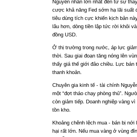
Nguyên nhân lớn nhất đến từ sự thay 
cược khả năng Fed sớm hạ lãi suất để
tiêu dùng tích cực khiến kịch bản nà
lâu hơn, dòng tiền lập tức rời khỏi v
đồng USD.
Ở thị trường trong nước, áp lực giảm
thời. Sau giai đoạn tăng nóng lên vù
thấy giá thế giới đảo chiều. Lực bán 
thanh khoản.
Chuyên gia kinh tế - tài chính Nguyễ
một “đợt tháo chạy phòng thủ”. Người
còn giảm tiếp. Doanh nghiệp vàng vì 
tồn kho.
Khoảng chênh lệch mua - bán bị nới l
hại rất lớn. Nếu mua vàng ở vùng đỉn