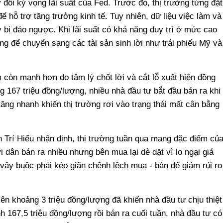
đổi kỳ vọng lãi suất của Fed. Trước đó, thị trường từng đặt
 hỗ trợ tăng trưởng kinh tế. Tuy nhiên, dữ liệu việc làm và
y bị đảo ngược. Khi lãi suất có khả năng duy trì ở mức cao
àng để chuyển sang các tài sản sinh lời như trái phiếu Mỹ và
 còn mạnh hơn do tâm lý chốt lời và cắt lỗ xuất hiện đồng
ng 167 triệu đồng/lượng, nhiều nhà đầu tư bắt đầu bán ra khi
tăng nhanh khiến thị trường rơi vào trạng thái mất cân bằng
n Trí Hiếu nhận định, thị trường tuần qua mang đặc điểm củ
 dân bán ra nhiều nhưng bên mua lại dè dặt vì lo ngại giá
vậy buộc phải kéo giãn chênh lệch mua - bán để giảm rủi ro
ên khoảng 3 triệu đồng/lượng đã khiến nhà đầu tư chịu thiệt
h 167,5 triệu đồng/lượng rồi bán ra cuối tuần, nhà đầu tư có