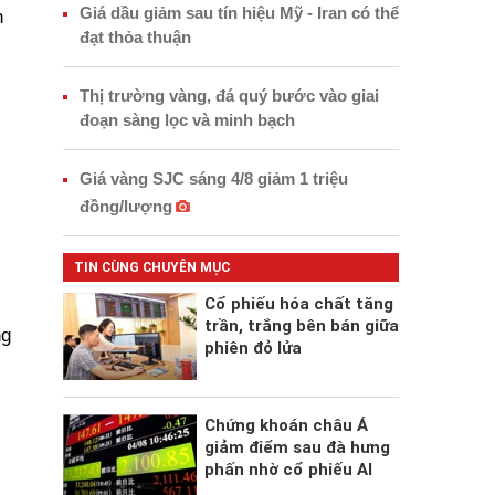
Giá dầu giảm sau tín hiệu Mỹ - Iran có thể
n
đạt thỏa thuận
Thị trường vàng, đá quý bước vào giai
đoạn sàng lọc và minh bạch
Giá vàng SJC sáng 4/8 giảm 1 triệu
đồng/lượng
TIN CÙNG CHUYÊN MỤC
Cổ phiếu hóa chất tăng
trần, trắng bên bán giữa
ng
phiên đỏ lửa
Chứng khoán châu Á
giảm điểm sau đà hưng
phấn nhờ cổ phiếu AI