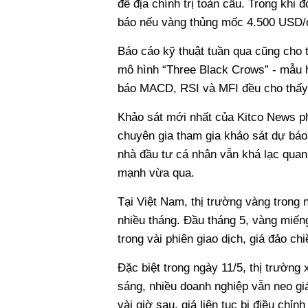
đề địa chính trị toàn cầu. Trong kh
báo nếu vàng thủng mốc 4.500 USD/o
Báo cáo kỹ thuật tuần qua cũng cho 
mô hình “Three Black Crows” - mẫu h
báo MACD, RSI và MFI đều cho thấy d
Khảo sát mới nhất của Kitco News ph
chuyên gia tham gia khảo sát dự báo 
nhà đầu tư cá nhân vẫn khá lạc quan
mạnh vừa qua.
Tại Việt Nam, thị trường vàng trong 
nhiều tháng. Đầu tháng 5, vàng miếng
trong vài phiên giao dịch, giá đảo ch
Đặc biệt trong ngày 11/5, thị trường 
sáng, nhiều doanh nghiệp vẫn neo gi
vài giờ sau, giá liên tục bị điều chỉn