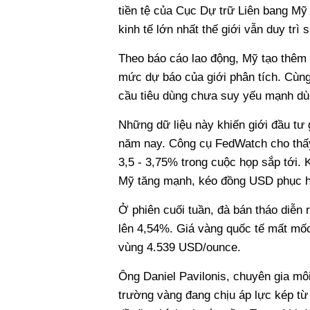
tiền tệ của Cục Dự trữ Liên bang Mỹ
kinh tế lớn nhất thế giới vẫn duy trì 
Theo báo cáo lao động, Mỹ tạo thêm 
mức dự báo của giới phân tích. Cùng
cầu tiêu dùng chưa suy yếu mạnh dù 
Những dữ liệu này khiến giới đầu tư 
năm nay. Công cụ FedWatch cho thấy p
3,5 - 3,75% trong cuộc họp sắp tới. K
Mỹ tăng mạnh, kéo đồng USD phục hồi
Ở phiên cuối tuần, đà bán tháo diễn r
lên 4,54%. Giá vàng quốc tế mất mốc
vùng 4.539 USD/ounce.
Ông Daniel Pavilonis, chuyên gia mô
trường vàng đang chịu áp lực kép từ l