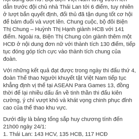
dẫn trước đội chủ nhà Thái Lan tới 6 điểm, tuy nhiên
ở lượt bắn quyết định, đối thủ đã tận dụng tốt cơ hội
để bám đuổi và vượt lên. Chung cuộc, bộ đôi Biện
Thị Chung – Huỳnh Thị Hạnh giành HCB với 141
điểm. Ngoài ra, Biện Thị Chung còn giành thêm một
HCĐ ở nội dung đơn nữ với thành tích 130 điểm, tiếp
tục đóng góp tích cực vào thành tích chung của
đoàn.
Với những kết quả đạt được trong ngày thi đấu thứ 4,
đoàn Thể thao Người khuyết tật Việt Nam tiếp tục
khẳng định vị thế tại ASEAN Para Games 13, đồng
thời để lại nhiều dấu ấn về tinh thần thi đấu kiên
cường, ý chí vượt khó và khát vọng chinh phục đỉnh
cao của thể thao khu vực.
Dưới đây là bảng tổng sắp huy chương tính đến
21h00 ngày 24/1:
1. Thái Lan: 143 HCV, 135 HCB, 117 HCĐ