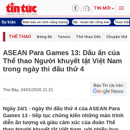
TIN MỚI
Sự kiện
ội khóa XVI
Đảm bảo an ninh năng lượng
Mỹ - Israel tấn công Iran
Thực hiện
THỂ THAO
Bóng đá
Tennis
Thể thao 24h
Chuyện thể 
ASEAN Para Games 13: Dấu ấn của
Thể thao Người khuyết tật Việt Nam
trong ngày thi đấu thứ 4
Thứ Bảy, 24/01/2026 21:21
Ngày 24/1 - ngày thi đấu thứ 4 của ASEAN Para
Games 13 - tiếp tục chứng kiến những màn trình
diễn ấn tượng và giàu cảm xúc của đoàn Thể
thao Người khuyết tật Việt Nam, với nhiều huy