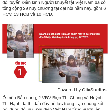
đội tuyển Điền kinh Người khuyết tật Việt Nam đã có
tổng cộng 29 huy chương tại đại hội năm nay, gồm 6
HCV, 13 HCB và 10 HCĐ.
Powered by 
GliaStudios
Mute
Ở môn Bắn cung, 2 VĐV Biện Thị Chung và Huỳnh
Thị Hạnh đã thi đấu đầy nỗ lực trong trận chung kết
nội dung đôi nữ. Đại diện Việt Nam từng vươn lên