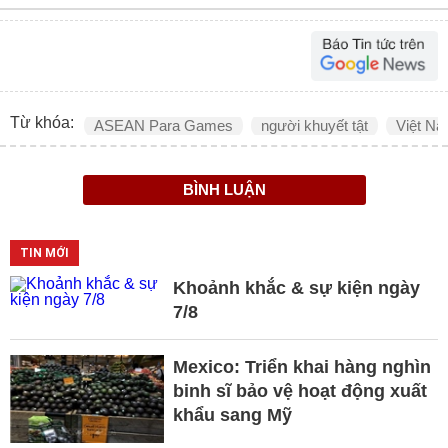
Từ khóa:
ASEAN Para Games
người khuyết tật
Việt N
BÌNH LUẬN
TIN MỚI
Khoảnh khắc & sự kiện ngày
7/8
Mexico: Triển khai hàng nghìn
binh sĩ bảo vệ hoạt động xuất
khẩu sang Mỹ