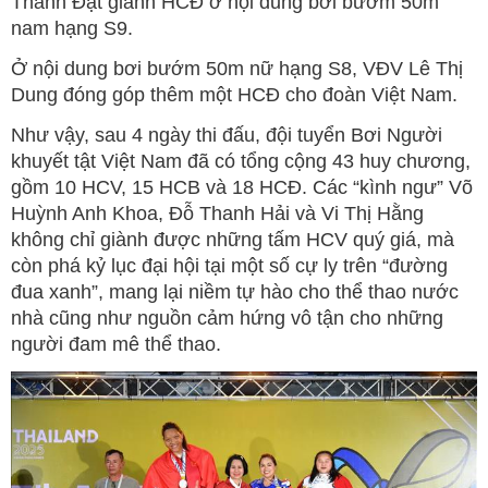
Thành Đạt giành HCĐ ở nội dung bơi bướm 50m
nam hạng S9.
Ở nội dung bơi bướm 50m nữ hạng S8, VĐV Lê Thị
Dung đóng góp thêm một HCĐ cho đoàn Việt Nam.
Như vậy, sau 4 ngày thi đấu, đội tuyển Bơi Người
khuyết tật Việt Nam đã có tổng cộng 43 huy chương,
gồm 10 HCV, 15 HCB và 18 HCĐ. Các “kình ngư” Võ
Huỳnh Anh Khoa, Đỗ Thanh Hải và Vi Thị Hằng
không chỉ giành được những tấm HCV quý giá, mà
còn phá kỷ lục đại hội tại một số cự ly trên “đường
đua xanh”, mang lại niềm tự hào cho thể thao nước
nhà cũng như nguồn cảm hứng vô tận cho những
người đam mê thể thao.