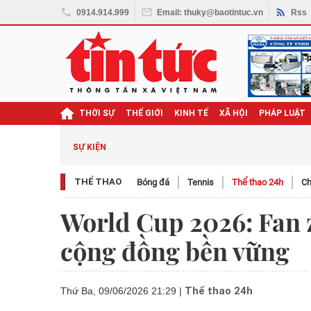
0914.914.999
Email: thuky@baotintuc.vn
Rss
THỜI SỰ
THẾ GIỚI
KINH TẾ
XÃ HỘI
PHÁP LUẬT
SỰ KIỆN
THỂ THAO
Bóng đá
Tennis
Thể thao 24h
Ch
World Cup 2026: Fan 
cộng đồng bền vững
Thể thao 24h
Thứ Ba, 09/06/2026 21:29
|