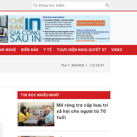
NG NGHỆ
BIỂN ĐẢO
Y TẾ
THỰC HIỆN NGHỊ QUYẾT 57
VIDEO
Thứ 7
, 8/8/2026
| 12:10:58
TIN ĐỌC NHIỀU NHẤT
Mở rộng trợ cấp hưu trí
xã hội cho người từ 70
tuổi