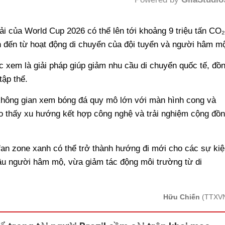
Mute
ải của World Cup 2026 có thể lên tới khoảng 9 triệu tấn CO₂
ớn đến từ hoạt động di chuyển của đội tuyển và người hâm m
c xem là giải pháp giúp giảm nhu cầu di chuyển quốc tế, đồ
tập thể.
 không gian xem bóng đá quy mô lớn với màn hình cong và
o thấy xu hướng kết hợp công nghệ và trải nghiệm cộng đồ
fan zone xanh có thể trở thành hướng đi mới cho các sự kiệ
ầu người hâm mộ, vừa giảm tác động môi trường từ di
Hữu Chiến
(TTXV