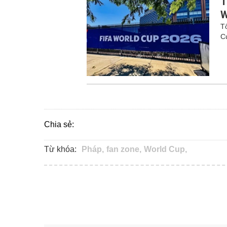
T
W
T
C
Chia sẻ:
Từ khóa:
Pháp,
fan zone,
World Cup,