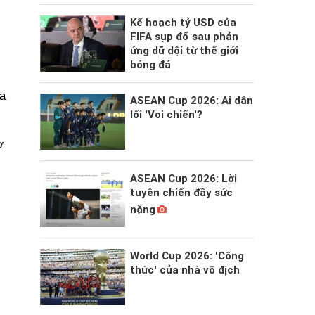
Kế hoạch tỷ USD của
FIFA sụp đổ sau phản
ứng dữ dội từ thế giới
bóng đá
ịa
ASEAN Cup 2026: Ai dẫn
lối 'Voi chiến'?
ơ
ASEAN Cup 2026: Lời
tuyên chiến đầy sức
nặng
World Cup 2026: 'Công
thức' của nhà vô địch