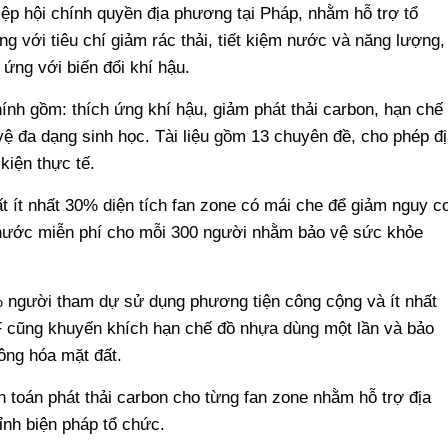
ệp hội chính quyền địa phương tại Pháp, nhằm hỗ trợ tổ
 với tiêu chí giảm rác thải, tiết kiệm nước và năng lượng,
ứng với biến đổi khí hậu.
ính gồm: thích ứng khí hậu, giảm phát thải carbon, hạn chế
 vệ đa dạng sinh học. Tài liệu gồm 13 chuyên đề, cho phép đ
kiện thực tế.
ất ít nhất 30% diện tích fan zone có mái che để giảm nguy c
p nước miễn phí cho mỗi 300 người nhằm bảo vệ sức khỏe
0% người tham dự sử dụng phương tiện công cộng và ít nhất
 cũng khuyến khích hạn chế đồ nhựa dùng một lần và bảo
ông hóa mặt đất.
 toán phát thải carbon cho từng fan zone nhằm hỗ trợ địa
ỉnh biện pháp tổ chức.