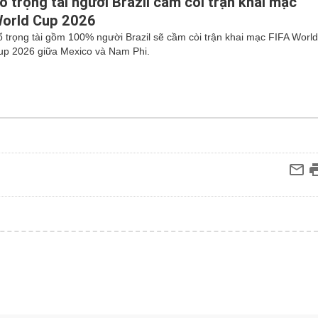
ổ trọng tài người Brazil cầm còi trận khai mạc
orld Cup 2026
ổ trọng tài gồm 100% người Brazil sẽ cầm còi trận khai mạc FIFA Worl
up 2026 giữa Mexico và Nam Phi.