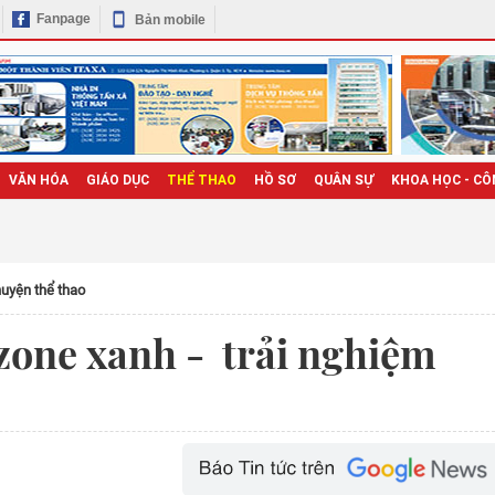
Fanpage
Bản mobile
VĂN HÓA
GIÁO DỤC
THỂ THAO
HỒ SƠ
QUÂN SỰ
KHOA HỌC - CÔ
uyện thể thao
zone xanh - trải nghiệm