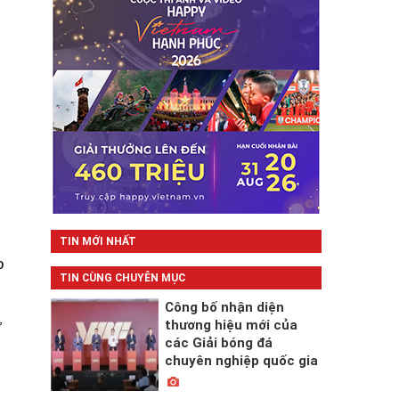
TIN MỚI NHẤT
o
TIN CÙNG CHUYÊN MỤC
Công bố nhận diện
ư
thương hiệu mới của
các Giải bóng đá
chuyên nghiệp quốc gia