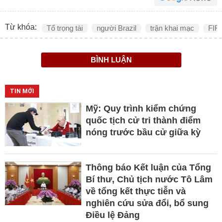
Từ khóa:
Tổ trọng tài
người Brazil
trận khai mạc
FIF
BÌNH LUẬN
TIN MỚI
Mỹ: Quy trình kiểm chứng
quốc tịch cử tri thành điểm
nóng trước bầu cử giữa kỳ
Thông báo Kết luận của Tổng
Bí thư, Chủ tịch nước Tô Lâm
về tổng kết thực tiễn và
nghiên cứu sửa đổi, bổ sung
Điều lệ Đảng