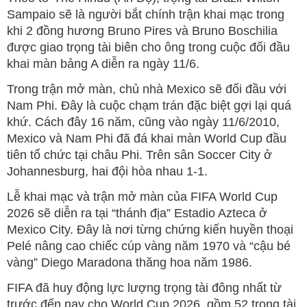
Sampaio sẽ là người bắt chính trận khai mạc trong
khi 2 đồng hương Bruno Pires và Bruno Boschilia
được giao trọng tài biên cho ông trong cuộc đối đầu
khai màn bảng A diễn ra ngày 11/6.
Trong trận mở màn, chủ nhà Mexico sẽ đối đầu với
Nam Phi. Đây là cuộc chạm trán đặc biệt gợi lại quá
khứ. Cách đây 16 năm, cũng vào ngày 11/6/2010,
Mexico và Nam Phi đã đá khai màn World Cup đầu
tiên tổ chức tại châu Phi. Trên sân Soccer City ở
Johannesburg, hai đội hòa nhau 1-1.
Lễ khai mạc và trận mở màn của FIFA World Cup
2026 sẽ diễn ra tại “thánh địa” Estadio Azteca ở
Mexico City. Đây là nơi từng chứng kiến huyền thoại
Pelé nâng cao chiếc cúp vàng năm 1970 và “cậu bé
vàng” Diego Maradona thăng hoa năm 1986.
FIFA đã huy động lực lượng trọng tài đông nhất từ
trước đến nay cho World Cup 2026, gồm 52 trọng tài