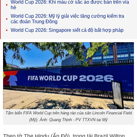
World Cup 2026: Khi màu cờ sắc áo được bán trên vỉa
hè
World Cup 2026: Mỹ lý giải việc tăng cường kiểm tra
các đoàn Trung Đông
World Cup 2026: Singapore siết cá độ bất hợp pháp
Tấm biển FIFA World Cup trên hàng rào của sân Lincoln Financial Field
(Mỹ). Ảnh: Quang Thịnh - PV TTXVN tại Mỹ
Theo tờ The Hindu (Ấn Độ), trọng tài Brazil Wilton