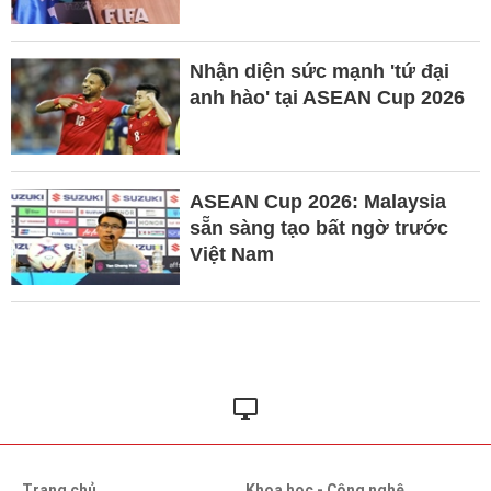
Nhận diện sức mạnh 'tứ đại
anh hào' tại ASEAN Cup 2026
ASEAN Cup 2026: Malaysia
sẵn sàng tạo bất ngờ trước
Việt Nam
Trang chủ
Khoa học - Công nghệ