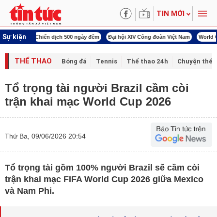
TIN MỚI
Sự kiện
00 ngày đêm
Đại hội XIV Công đoàn Việt Nam
World Cup 2026
Kỳ họp thứ nhấ
THỂ THAO
Bóng đá
Tennis
Thể thao 24h
Chuyện thể 
Tổ trọng tài người Brazil cầm còi
trận khai mạc World Cup 2026
Thứ Ba, 09/06/2026 20:54
Tổ trọng tài gồm 100% người Brazil sẽ cầm còi
trận khai mạc FIFA World Cup 2026 giữa Mexico
và Nam Phi.