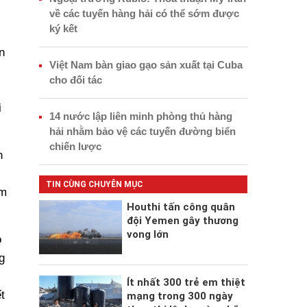
về các tuyến hàng hải có thể sớm được
ký kết
n
Việt Nam bàn giao gạo sản xuất tại Cuba
cho đối tác
i
14 nước lập liên minh phòng thủ hàng
hải nhằm bảo vệ các tuyến đường biển
chiến lược
n
TIN CÙNG CHUYÊN MỤC
âm
Houthi tấn công quân
đội Yemen gây thương
vong lớn
ó
g
Ít nhất 300 trẻ em thiệt
t
mạng trong 300 ngày