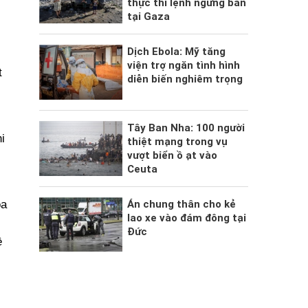
thực thi lệnh ngừng bắn
tại Gaza
Dịch Ebola: Mỹ tăng
viện trợ ngăn tình hình
t
diễn biến nghiêm trọng
Tây Ban Nha: 100 người
i
thiệt mạng trong vụ
vượt biển ồ ạt vào
Ceuta
Án chung thân cho kẻ
óa
lao xe vào đám đông tại
Đức
ề