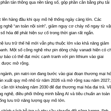
ữ phân tán thông qua nền tảng số, góp phần cân bằng phụ tải
t lên hàng đầu khi quy mô hệ thống ngày càng lớn. Các
ng nghệ “an toàn nội sinh”, giảm nguy cơ cháy nổ ngay từ vậ
 số hóa để phát hiện sự cố trong thời gian rất ngắn.
hệ lưu trữ thế hệ mới vẫn phụ thuộc lớn vào khả năng giảm
oanh. Một số công nghệ như pin dòng chảy vanadi hiện có ch
 báo có thể đạt mức cạnh tranh với pin lithium vào giai
t được mở rộng.
 ngành, pin natri-ion đang bước vào giai đoạn thương mại h
sản xuất quy mô nhỏ từ năm 2026 và mở rộng sau năm 2027;
hể cần tới khoảng năm 2030 để đạt thương mại hóa đại trà. V
g nghệ, điều phối thông minh bằng AI và tiêu chuẩn an toàn
ống lưu trữ năng lượng quy mô lớn.
 chính sách hỗ trợ và nhu cầu chuyển đổi năng lượng, lĩnh