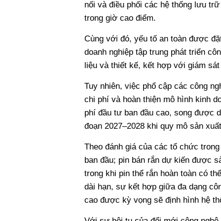
nối và điều phối các hệ thống lưu tr
trong giờ cao điểm.
Cùng với đó, yếu tố an toàn được đặ
doanh nghiệp tập trung phát triển cô
liệu và thiết kế, kết hợp với giám sát
Tuy nhiên, việc phổ cập các công ng
chi phí và hoàn thiện mô hình kinh d
phí đầu tư ban đầu cao, song được dự
đoạn 2027–2028 khi quy mô sản xuấ
Theo đánh giá của các tổ chức trong
ban đầu; pin bán rắn dự kiến được 
trong khi pin thể rắn hoàn toàn có t
dài hạn, sự kết hợp giữa đa dạng côn
cao được kỳ vọng sẽ định hình hệ th
Với sự hội tụ của đổi mới công nghệ,