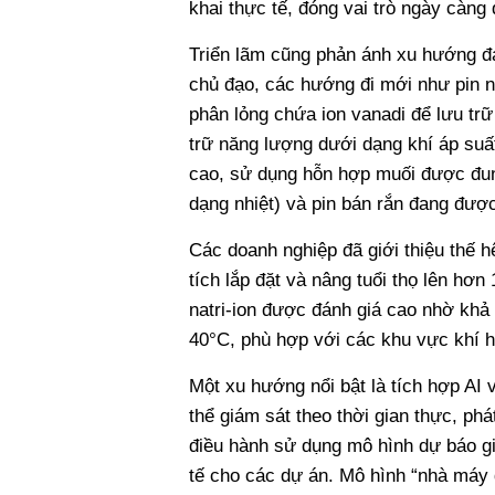
khai thực tế, đóng vai trò ngày càng 
Triển lãm cũng phản ánh xu hướng đa
chủ đạo, các hướng đi mới như pin na
phân lỏng chứa ion vanadi để lưu trữ
trữ năng lượng dưới dạng khí áp suất
cao, sử dụng hỗn hợp muối được đun
dạng nhiệt) và pin bán rắn đang đư
Các doanh nghiệp đã giới thiệu thế 
tích lắp đặt và nâng tuổi thọ lên h
natri-ion được đánh giá cao nhờ khả 
40°C, phù hợp với các khu vực khí h
Một xu hướng nổi bật là tích hợp AI 
thể giám sát theo thời gian thực, phá
điều hành sử dụng mô hình dự báo gi
tế cho các dự án. Mô hình “nhà máy 