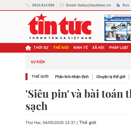
0914.914.999
Email: thuky@baotintuc.vn
Rss
THỜI SỰ
THẾ GIỚI
KINH TẾ
XÃ HỘI
PHÁP LUẬT
SỰ KIỆN
THẾ GIỚI
Phân tích-Nhận định
Chuyện lạ thế giới
'Siêu pin' và bài toá
sạch
Thế giới
Thứ Hai, 04/05/2026 14:37
|