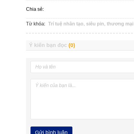
Chia sẻ:
Từ khóa:
Trí tuệ nhân tạo,
siêu pin,
thương mại