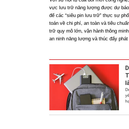
vực lưu trữ năng lượng được dự báo 
để các “siêu pin lưu trữ” thực sự ph
toán về chi phí, an toàn và tiêu chu
trữ quy mô lớn, vận hành thông minh
an ninh năng lượng và thúc đẩy phát 
D
T
l
D
y
hạ