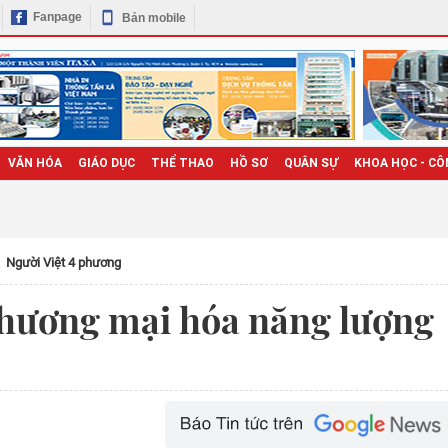
Fanpage
Bản mobile
VĂN HÓA
GIÁO DỤC
THỂ THAO
HỒ SƠ
QUÂN SỰ
KHOA HỌC - CÔ
Người Việt 4 phương
n thương mại hóa năng lượng