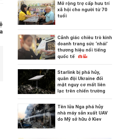
Mở rộng trợ cấp hưu trí
xã hội cho người từ 70
tuổi
ệ
óa
Cảnh giác chiêu trò kinh
doanh trang sức ‘nhái’
thương hiệu nổi tiếng
quốc tế
Starlink bị phá hủy,
quân đội Ukraine đối
mặt nguy cơ mất liên
lạc trên chiến trường
Tên lửa Nga phá hủy
nhà máy sản xuất UAV
do Mỹ sở hữu ở Kiev