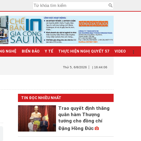
NG NGHỆ
BIỂN ĐẢO
Y TẾ
THỰC HIỆN NGHỊ QUYẾT 57
VIDEO
Thứ 5
, 6/8/2026
| 16:44:07
TIN ĐỌC NHIỀU NHẤT
Trao quyết định thăng
quân hàm Thượng
tướng cho đồng chí
Đặng Hồng Đức