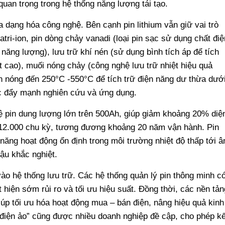
quan trọng trong hệ thống năng lượng tái tạo.
 dạng hóa công nghệ. Bên cạnh pin lithium vẫn giữ vai trò
tri-ion, pin dòng chảy vanadi (loại pin sạc sử dụng chất điệ
 năng lượng), lưu trữ khí nén (sử dụng bình tích áp để tích
 cao), muối nóng chảy (công nghệ lưu trữ nhiệt hiệu quả
 nóng đến 250°C -550°C để tích trữ điện năng dư thừa dướ
ợc đẩy mạnh nghiên cứu và ứng dụng.
hệ pin dung lượng lớn trên 500Ah, giúp giảm khoảng 20% diệ
ơn 12.000 chu kỳ, tương đương khoảng 20 năm vận hành. Pin
năng hoạt động ổn định trong môi trường nhiệt độ thấp tới 
ậu khắc nghiệt.
vào hệ thống lưu trữ. Các hệ thống quản lý pin thông minh c
t hiện sớm rủi ro và tối ưu hiệu suất. Đồng thời, các nền tản
úp tối ưu hóa hoạt động mua – bán điện, nâng hiệu quả kinh
điện ảo” cũng được nhiều doanh nghiệp đề cập, cho phép kế