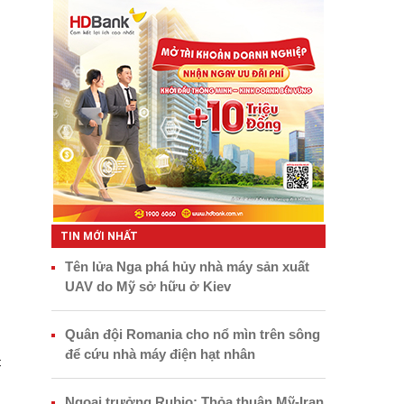
TIN MỚI NHẤT
Tên lửa Nga phá hủy nhà máy sản xuất
UAV do Mỹ sở hữu ở Kiev
Quân đội Romania cho nổ mìn trên sông
để cứu nhà máy điện hạt nhân
c
Ngoại trưởng Rubio: Thỏa thuận Mỹ-Iran