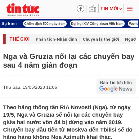
TIN MỚI
Sự kiện
í cách mạng
Chiến dịch 500 ngày đêm
Đại hội XIV Công đoàn Việt Nam
World
THẾ GIỚI
Phân tích-Nhận định
Chuyện lạ thế giới
Người 
Nga và Gruzia nối lại các chuyến bay
sau 4 năm gián đoạn
Thứ Sáu, 19/05/2023 11:06
Theo hãng thông tấn RIA Novosti (Nga), từ ngày
19/5, Nga và Gruzia sẽ nối lại các chuyến bay
giữa hai nước vốn đã bị dừng vào năm 2019.
Chuyến bay đầu tiên từ Moskva đến Tbilisi sẽ do
hãng hàng không Nga Azimuth khai thác.