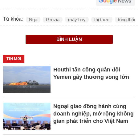
Từ khóa:
Nga
Gruzia
máy bay
thị thực
tổng thốn
BÌNH LUẬN
TIN MỚI
Houthi tấn công quân đội
Yemen gây thương vong lớn
Ngoại giao đồng hành cùng
doanh nghiệp, mở rộng không
gian phát triển cho Việt Nam