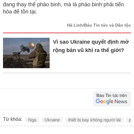
đang thay thế pháo binh, mà là pháo binh phải tiến
hóa để tồn tại.
Hà Linh/Báo Tin tức và Dân tộc
Vì sao Ukraine quyết định mở
rộng bán vũ khí ra thế giới?
Từ khóa:
Nga
Ukraine
thiết bị bay không người lái
ph