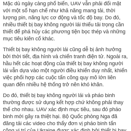
Mặc dù ngày càng phổ biến, UAV vẫn phải đối mặt
với một số hạn chế như khả năng mang tải, thời
lượng pin, năng lực cơ động và tốc độ bay. Do đó,
nhiều thiết bị bay không người lái thiếu tải trọng cần
thiết để phá hủy các phương tiện bọc thép và những
mục tiêu kiên cố khác.
Thiết bị bay không người lái cũng dễ bị ảnh hưởng
bởi thời tiết, địa hình và chiến tranh điện tử. Ngoài ra,
hầu hết các hoạt động của thiết bị bay không người
lái vẫn dựa vào một người điều khiển duy nhất, khiến
việc phối hợp các cuộc tấn công quy mô lớn liên
quan đến nhiều hệ thống trở nên khó khăn.
Do đó, thiết bị bay không người lái và pháo binh
thường được sử dụng kết hợp chứ không phải thay
thế cho nhau. UAV xác định mục tiêu, sau đó pháo
binh mới gây ra thiệt hại. Bộ Quốc phòng Nga đã
đăng tải các video cho thấy đơn vị pháo binh tấn
công vị trí của Ukraine được xác định bởi thiết bị bay