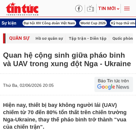
TIN MỚI
Sự kiện
00 ngày đêm
Đại hội XIV Công đoàn Việt Nam
World Cup 2026
Kỳ họp thứ nhấ
QUÂN SỰ
Hồ sơ quân sự
Tập trận - Diễn tập
Quốc phòng
Quan hệ cộng sinh giữa pháo binh
và UAV trong xung đột Nga - Ukraine
Thứ Ba, 02/06/2026 20:05
Hiện nay, thiết bị bay không người lái (UAV)
chiếm từ 70 đến 80% tổn thất trên chiến trường
Nga-Ukraine, thay thế pháo binh trở thành "vua
của chiến trận".