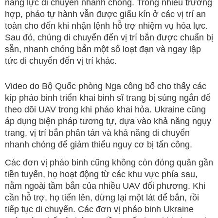
năng lực di chuyển nhanh chóng. Trong nhiều trường
hợp, pháo tự hành vẫn được giấu kín ở các vị trí an
toàn cho đến khi nhận lệnh hỗ trợ nhiệm vụ hỏa lực.
Sau đó, chúng di chuyển đến vị trí bắn được chuẩn bị
sẵn, nhanh chóng bắn một số loạt đạn và ngay lập
tức di chuyển đến vị trí khác.
Video do Bộ Quốc phòng Nga công bố cho thấy các
kíp pháo binh triển khai binh sĩ trang bị súng ngắn để
theo dõi UAV trong khi pháo khai hỏa. Ukraine cũng
áp dụng biện pháp tương tự, dựa vào khả năng ngụy
trang, vị trí bắn phân tán và khả năng di chuyển
nhanh chóng để giảm thiểu nguy cơ bị tấn công.
Các đơn vị pháo binh cũng không còn đóng quân gần
tiền tuyến, họ hoạt động từ các khu vực phía sau,
nằm ngoài tầm bắn của nhiều UAV đối phương. Khi
cần hỗ trợ, họ tiến lên, dừng lại một lát để bắn, rồi
tiếp tục di chuyển. Các đơn vị pháo binh Ukraine