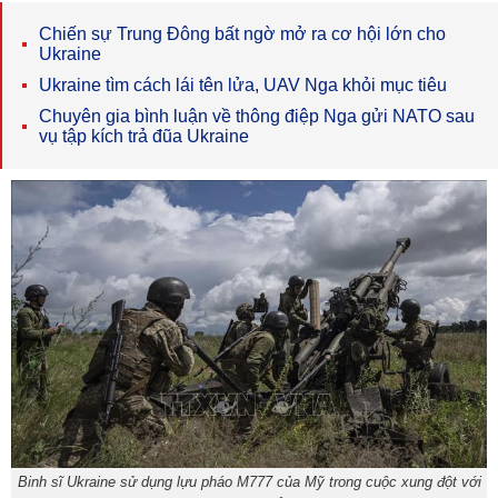
Chiến sự Trung Đông bất ngờ mở ra cơ hội lớn cho
Ukraine
Ukraine tìm cách lái tên lửa, UAV Nga khỏi mục tiêu
Chuyên gia bình luận về thông điệp Nga gửi NATO sau
vụ tập kích trả đũa Ukraine
Binh sĩ Ukraine sử dụng lựu pháo M777 của Mỹ trong cuộc xung đột với