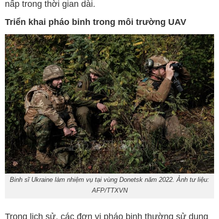
nấp trong thời gian dài.
Triển khai pháo binh trong môi trường UAV
Binh sĩ Ukraine làm nhiệm vụ tại vùng Donetsk năm 2022. Ảnh tư liệu:
AFP/TTXVN
Trong lịch sử, các đơn vị pháo binh thường sử dụng