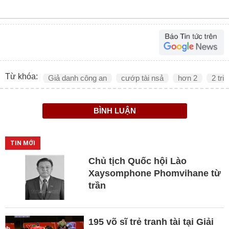
Từ khóa:
Giả danh công an
cướp tài nsả
hơn 2
2 tr
BÌNH LUẬN
TIN MỚI
Chủ tịch Quốc hội Lào
Xaysomphone Phomvihane từ
trần
195 võ sĩ trẻ tranh tài tại Giải