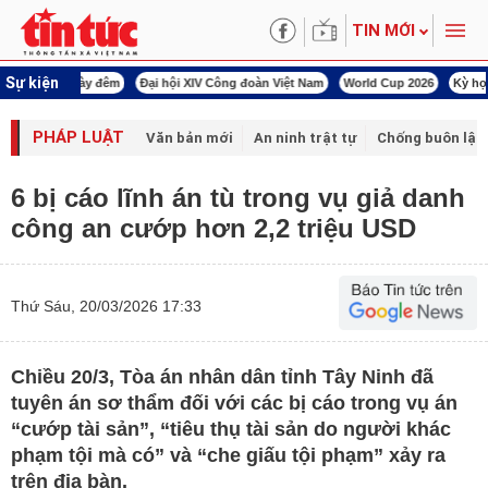
TIN MỚI
Sự kiện
00 ngày đêm
Đại hội XIV Công đoàn Việt Nam
World Cup 2026
Kỳ họp thứ nhấ
PHÁP LUẬT
Văn bản mới
An ninh trật tự
Chống buôn lậu 
6 bị cáo lĩnh án tù trong vụ giả danh
công an cướp hơn 2,2 triệu USD
Thứ Sáu, 20/03/2026 17:33
Chiều 20/3, Tòa án nhân dân tỉnh Tây Ninh đã
tuyên án sơ thẩm đối với các bị cáo trong vụ án
“cướp tài sản”, “tiêu thụ tài sản do người khác
phạm tội mà có” và “che giấu tội phạm” xảy ra
trên địa bàn.