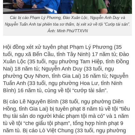
Các bị cáo Phạm Lý Phương, Đào Xuân Lộc, Nguyễn Anh Duy và
Nguyễn Tuấn Anh tại phiên tòa sơ thẩm, bị xét xử về tội “Cướp tài sản”.
Ảnh: Minh Phú/TTXVN
Hội đồng xét xử tuyên phạt Phạm Lý Phương (35
tuổi, ngụ xã Bến Cầu, tỉnh Tây Ninh) 17 năm tù; Đào
Xuân Lộc (35 tuổi, ngụ phường Tam Hiệp, tỉnh Đồng
Nai) 18 năm tù; Nguyễn Anh Duy (33 tuổi, ngụ
phường Quy Nhơn, tỉnh Gia Lai) 16 năm tù; Nguyễn
Tuấn Anh (33 tuổi, ngụ phường Hoa Lư, tỉnh Ninh
Bình) 16 năm tù, cùng về tội “cướp tài sản”.
Bị cáo Lê Nguyên Bình (38 tuổi, ngụ phường Diên
Hồng, tỉnh Gia Lai) bị tuyên phạt 8 năm tù về tội “tiêu
thụ tài sản do người khác phạm tội mà có” và 1 năm
tù về tội “che giấu tội phạm”, tổng hợp hình phạt 9
năm tù. Bị cáo Lò Việt Chung (33 tuổi, ngụ phường