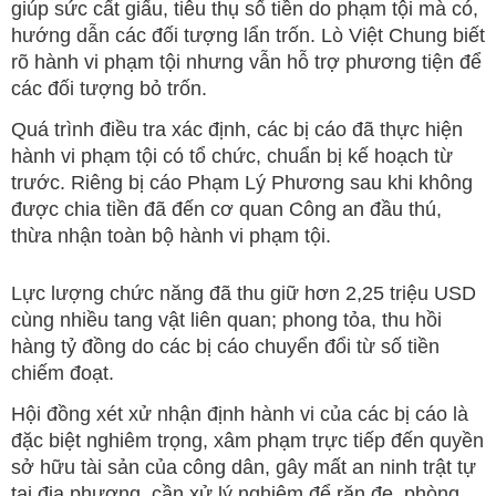
giúp sức cất giấu, tiêu thụ số tiền do phạm tội mà có,
hướng dẫn các đối tượng lẩn trốn. Lò Việt Chung biết
rõ hành vi phạm tội nhưng vẫn hỗ trợ phương tiện để
các đối tượng bỏ trốn.
Quá trình điều tra xác định, các bị cáo đã thực hiện
hành vi phạm tội có tổ chức, chuẩn bị kế hoạch từ
trước. Riêng bị cáo Phạm Lý Phương sau khi không
được chia tiền đã đến cơ quan Công an đầu thú,
thừa nhận toàn bộ hành vi phạm tội.
Lực lượng chức năng đã thu giữ hơn 2,25 triệu USD
cùng nhiều tang vật liên quan; phong tỏa, thu hồi
hàng tỷ đồng do các bị cáo chuyển đổi từ số tiền
chiếm đoạt.
Hội đồng xét xử nhận định hành vi của các bị cáo là
đặc biệt nghiêm trọng, xâm phạm trực tiếp đến quyền
sở hữu tài sản của công dân, gây mất an ninh trật tự
tại địa phương, cần xử lý nghiêm để răn đe, phòng