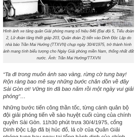
Hình ảnh xe tăng quân Giải phóng mang số hiệu 846 (Đại đội 5, Tiểu đoàn
2, Lữ đoàn tăng thiết giáp 203, Quân đoàn 2) tiến vào Dinh Độc Lập do
nhà báo Trần Mai Hưởng (TTXVN) chụp ngày 30/4/1975, trở thành hình
ảnh mang tính biểu tượng cho Ngày Giải phóng miền Nam, thống nhất đất
nước. Ảnh: Trần Mai Hưởng/TTXVN
“Ta đi trong muôn ánh sao vàng, rừng cờ tung bay!
Rộn ràng bao mê say những bước chân dồn về đây
Sài Gòn ơi! Vững tin đã bao năm rồi một ngày vui giải
phóng”…
Những bước tiến công thần tốc, từng cánh quân bộ
đội giải phóng tiến về sào huyệt cuối cùng của chính
quyền Sài Gòn. 11h30 phút trưa 30/4/1975, cổng
Dinh Độc Lập đã bị húc đổ, lá cờ của Quân Giải
phóng tung bay ngay tại tổng hành dinh của chính