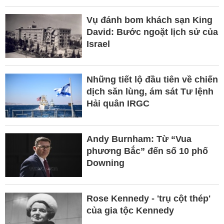
Vụ đánh bom khách sạn King
David: Bước ngoặt lịch sử của
Israel
Những tiết lộ đầu tiên về chiến
dịch săn lùng, ám sát Tư lệnh
Hải quân IRGC
Andy Burnham: Từ “Vua
phương Bắc” đến số 10 phố
Downing
Rose Kennedy - 'trụ cột thép'
của gia tộc Kennedy