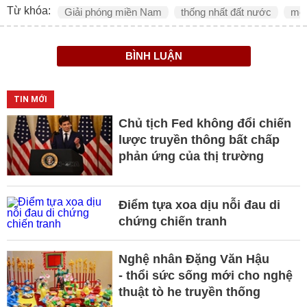
Từ khóa:
Giải phóng miền Nam
thống nhất đất nước
mốc
BÌNH LUẬN
TIN MỚI
Chủ tịch Fed không đổi chiến
lược truyền thông bất chấp
phản ứng của thị trường
Điểm tựa xoa dịu nỗi đau di
chứng chiến tranh
Nghệ nhân Đặng Văn Hậu
- thổi sức sống mới cho nghệ
thuật tò he truyền thống