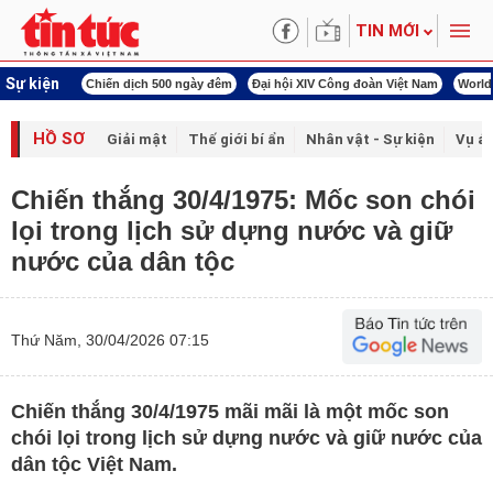
TIN MỚI
Sự kiện
ịch 500 ngày đêm
Đại hội XIV Công đoàn Việt Nam
World Cup 2026
Kỳ họp th
HỒ SƠ
Giải mật
Thế giới bí ẩn
Nhân vật - Sự kiện
Vụ án
Chiến thắng 30/4/1975: Mốc son chói
lọi trong lịch sử dựng nước và giữ
nước của dân tộc
Thứ Năm, 30/04/2026 07:15
Chiến thắng 30/4/1975 mãi mãi là một mốc son
chói lọi trong lịch sử dựng nước và giữ nước của
dân tộc Việt Nam.