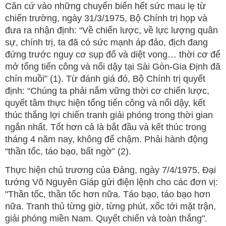
Căn cứ vào những chuyển biến hết sức mau lẹ từ
chiến trường, ngày 31/3/1975, Bộ Chính trị họp và
đưa ra nhận định: “Về chiến lược, về lực lượng quân
sự, chính trị, ta đã có sức mạnh áp đảo, địch đang
đứng trước nguy cơ sụp đổ và diệt vong… thời cơ để
mở tổng tiến công và nổi dậy tại Sài Gòn-Gia Định đã
chín muồi” (1). Từ đánh giá đó, Bộ Chính trị quyết
định: “Chúng ta phải nắm vững thời cơ chiến lược,
quyết tâm thực hiện tổng tiến công và nổi dậy, kết
thúc thắng lợi chiến tranh giải phóng trong thời gian
ngắn nhất. Tốt hơn cả là bắt đầu và kết thúc trong
tháng 4 năm nay, không để chậm. Phải hành động
“thần tốc, táo bạo, bất ngờ” (2).
Thực hiện chủ trương của Đảng, ngày 7/4/1975, Đại
tướng Võ Nguyên Giáp gửi điện lệnh cho các đơn vị:
"Thần tốc, thần tốc hơn nữa. Táo bạo, táo bạo hơn
nữa. Tranh thủ từng giờ, từng phút, xốc tới mặt trận,
giải phóng miền Nam. Quyết chiến và toàn thắng".