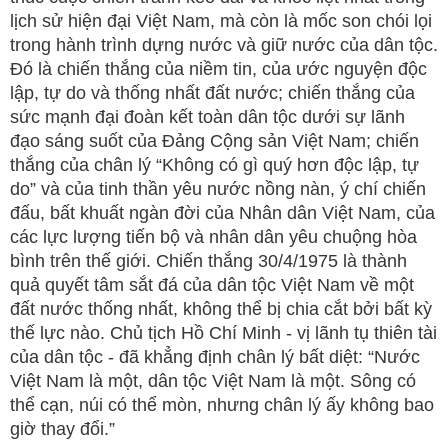
lịch sử hiện đại Việt Nam, mà còn là mốc son chói lọi
trong hành trình dựng nước và giữ nước của dân tộc.
Đó là chiến thắng của niềm tin, của ước nguyện độc
lập, tự do và thống nhất đất nước; chiến thắng của
sức mạnh đại đoàn kết toàn dân tộc dưới sự lãnh
đạo sáng suốt của Đảng Cộng sản Việt Nam; chiến
thắng của chân lý “Không có gì quý hơn độc lập, tự
do” và của tinh thần yêu nước nồng nàn, ý chí chiến
đấu, bất khuất ngàn đời của Nhân dân Việt Nam, của
các lực lượng tiến bộ và nhân dân yêu chuộng hòa
bình trên thế giới. Chiến thắng 30/4/1975 là thành
quả quyết tâm sắt đá của dân tộc Việt Nam về một
đất nước thống nhất, không thể bị chia cắt bởi bất kỳ
thế lực nào. Chủ tịch Hồ Chí Minh - vị lãnh tụ thiên tài
của dân tộc - đã khẳng định chân lý bất diệt: “Nước
Việt Nam là một, dân tộc Việt Nam là một. Sông có
thể cạn, núi có thể mòn, nhưng chân lý ấy không bao
giờ thay đổi.”