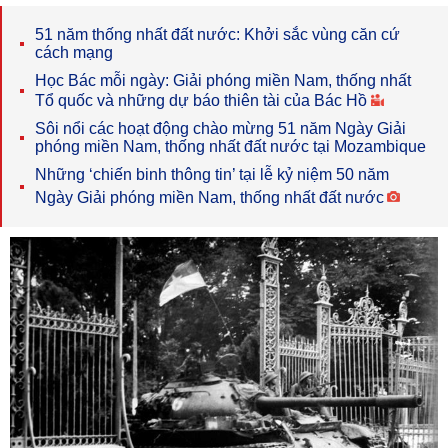
51 năm thống nhất đất nước: Khởi sắc vùng căn cứ
cách mạng
Học Bác mỗi ngày: Giải phóng miền Nam, thống nhất
Tổ quốc và những dự báo thiên tài của Bác Hồ
Sôi nổi các hoạt động chào mừng 51 năm Ngày Giải
phóng miền Nam, thống nhất đất nước tại Mozambique
Những ‘chiến binh thông tin’ tại lễ kỷ niệm 50 năm
Ngày Giải phóng miền Nam, thống nhất đất nước