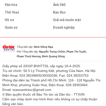
Văn hóa
Ảnh 360
Thể thao
Bạn đọc
Hồ sơ
Giải mã muôn mặt
Quân sự
Doanh nghiệp
Tổng biên tập:
Ninh Hồng Nga
Phó Tổng biên tập:
Nguyễn Trọng Chính, Phạm Thị Tuyết,
Phạm Thuỳ Hương, Đinh Quang Dũng
Giấy phép số 20/GP-BVHTTDL cấp ngày 18-4-2025.
Trụ sở chính: Số 5 Lý Thường Kiệt, phường Cửa Nam, Hà Nội
Điện thoại: 024.38248605/39330336; Fax: 024.38253753
Phòng đại diện tại Thành phố Hồ Chí Minh: 116 - 118 Nguyễn Thị
Minh Khai, phường Xuân Hoà; Điện thoại: 028.39303464
Email: toasoantintuc@gmail.com
© Bản quyền thuộc về Báo Tin tức và Dân tộc - TTXVN
Cấm sao chép dưới mọi hình thức nếu không có sự chấp thuận
bằng văn bản.