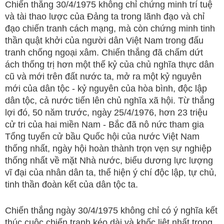
Chiến thắng 30/4/1975 không chỉ chứng minh trí tuệ
và tài thao lược của Đảng ta trong lãnh đạo và chỉ
đạo chiến tranh cách mạng, mà còn chứng minh tinh
thần quật khởi của người dân Việt Nam trong đấu
tranh chống ngoại xâm. Chiến thắng đã chấm dứt
ách thống trị hơn một thế kỷ của chủ nghĩa thực dân
cũ và mới trên đất nước ta, mở ra một kỷ nguyên
mới của dân tộc - kỷ nguyên của hòa bình, độc lập
dân tộc, cả nước tiến lên chủ nghĩa xã hội. Từ thắng
lợi đó, 50 năm trước, ngày 25/4/1976, hơn 23 triệu
cử tri của hai miền Nam - Bắc đã nô nức tham gia
Tổng tuyển cử bầu Quốc hội của nước Việt Nam
thống nhất, ngày hội hoàn thành trọn vẹn sự nghiệp
thống nhất về mặt Nhà nước, biểu dương lực lượng
vĩ đại của nhân dân ta, thể hiện ý chí độc lập, tự chủ,
tinh thần đoàn kết của dân tộc ta.
Chiến thắng ngày 30/4/1975 không chỉ có ý nghĩa kết
thúc cuộc chiến tranh kéo dài và khốc liệt nhất trong