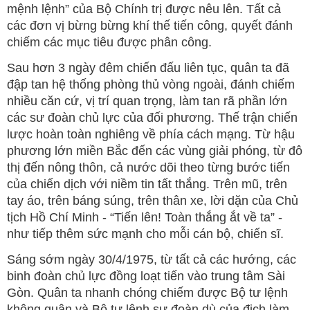
mệnh lệnh” của Bộ Chính trị được nêu lên. Tất cả
các đơn vị bừng bừng khí thế tiến công, quyết đánh
chiếm các mục tiêu được phân công.
Sau hơn 3 ngày đêm chiến đấu liên tục, quân ta đã
đập tan hệ thống phòng thủ vòng ngoài, đánh chiếm
nhiều căn cứ, vị trí quan trọng, làm tan rã phần lớn
các sư đoàn chủ lực của đối phương. Thế trận chiến
lược hoàn toàn nghiêng về phía cách mạng. Từ hậu
phương lớn miền Bắc đến các vùng giải phóng, từ đô
thị đến nông thôn, cả nước dõi theo từng bước tiến
của chiến dịch với niềm tin tất thắng. Trên mũ, trên
tay áo, trên báng súng, trên thân xe, lời dặn của Chủ
tịch Hồ Chí Minh - “Tiến lên! Toàn thắng ắt về ta” -
như tiếp thêm sức mạnh cho mỗi cán bộ, chiến sĩ.
Sáng sớm ngày 30/4/1975, từ tất cả các hướng, các
binh đoàn chủ lực đồng loạt tiến vào trung tâm Sài
Gòn. Quân ta nhanh chóng chiếm được Bộ tư lệnh
không quân và Bộ tư lệnh sư đoàn dù của địch làm