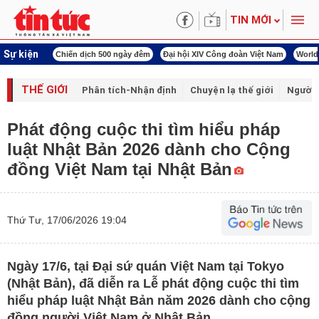
TIN MỚI
Sự kiện
00 ngày đêm
Đại hội XIV Công đoàn Việt Nam
World Cup 2026
Kỳ họp thứ nhấ
THẾ GIỚI
Phân tích-Nhận định
Chuyện lạ thế giới
Người 
Phát động cuộc thi tìm hiểu pháp
luật Nhật Bản 2026 dành cho Cộng
đồng Việt Nam tại Nhật Bản
Thứ Tư, 17/06/2026 19:04
Ngày 17/6, tại Đại sứ quán Việt Nam tại Tokyo
(Nhật Bản), đã diễn ra Lễ phát động cuộc thi tìm
hiểu pháp luật Nhật Bản năm 2026 dành cho cộng
đồng người Việt Nam ở Nhật Bản.