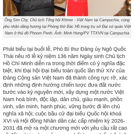
Ông Sim Chy, Chủ tịch Tổng hội Khmer - Việt Nam tại Campuchia, cùng
phu nhân dâng hương tại Phòng thờ Bác Hồ trong trụ sở Đại sứ quán Việt
Nam ở thủ đô Phnom Penh. Ảnh: Minh Hưng/PV TTXVN tại Campuchia
Phát biểu tại buổi lễ, Phó Bí thư Đảng ủy Ngô Quốc
Thái nêu rõ lễ kỷ niệm 136 năm Ngày sinh Chủ tịch
Hồ Chí Minh diễn ra trong thời điểm có ý nghĩa đặc
biệt, khi Đại hội Đại biểu toàn quốc lần thứ XIV của
Đảng Cộng sản Việt Nam đã thành công rực rỡ, xác
định những định hướng chiến lược đưa đất nước
bước vào kỷ nguyên mới, xây dựng một nước Việt
Nam hoà bình, độc lập, dân chủ, giàu mạnh, phồn
vinh, văn minh, hạnh phúc, vững bước đi lên chủ
nghĩa xã hội; cuộc bầu cử đại biểu Quốc hội khoá
XVI và Hội đồng Nhân dân các cấp nhiệm kỳ 2026-
2031 đã mở ra một chương mới với yêu cầu rất cao