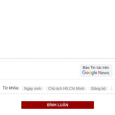
Từ khóa:
Ngày sinh
Chủ tịch Hồ Chí Minh
Đảng bộ
C
BÌNH LUẬN