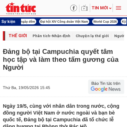
TIN MỚI
Sự kiện
00 ngày đêm
Đại hội XIV Công đoàn Việt Nam
World Cup 2026
Kỳ họp thứ nhấ
THẾ GIỚI
Phân tích-Nhận định
Chuyện lạ thế giới
Người 
Đảng bộ tại Campuchia quyết tâm
học tập và làm theo tấm gương của
Người
Thứ Ba, 19/05/2026 15:45
Ngày 19/5, cùng với nhân dân trong nước, cộng
đồng người Việt Nam ở nước ngoài và bạn bè
quốc tế, Đảng bộ tại Campuchia đã tổ chức lễ
dâng hương tại Phòng thờ Bác Hồ.