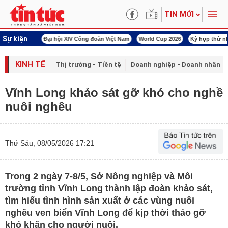
TIN MỚI
Sự kiện
00 ngày đêm
Đại hội XIV Công đoàn Việt Nam
World Cup 2026
Kỳ họp thứ nhấ
KINH TẾ
Thị trường - Tiền tệ
Doanh nghiệp - Doanh nhân
Vĩnh Long khảo sát gỡ khó cho nghề
nuôi nghêu
Thứ Sáu, 08/05/2026 17:21
Trong 2 ngày 7-8/5, Sở Nông nghiệp và Môi
trường tỉnh Vĩnh Long thành lập đoàn khảo sát,
tìm hiểu tình hình sản xuất ở các vùng nuôi
nghêu ven biển Vĩnh Long để kịp thời tháo gỡ
khó khăn cho người nuôi.