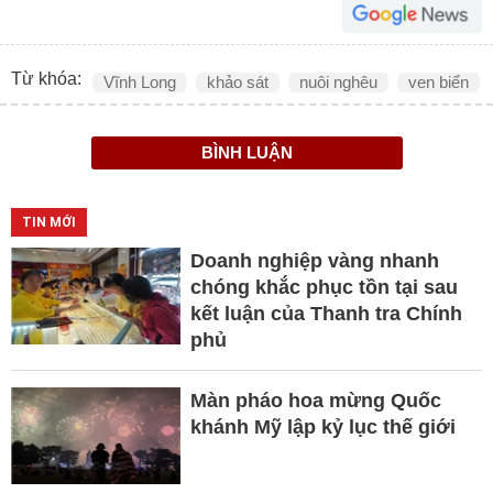
Từ khóa:
Vĩnh Long
khảo sát
nuôi nghêu
ven biển
BÌNH LUẬN
TIN MỚI
Doanh nghiệp vàng nhanh
chóng khắc phục tồn tại sau
kết luận của Thanh tra Chính
phủ
Màn pháo hoa mừng Quốc
khánh Mỹ lập kỷ lục thế giới