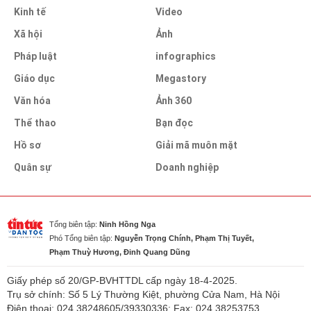
Kinh tế
Video
Xã hội
Ảnh
Pháp luật
infographics
Giáo dục
Megastory
Văn hóa
Ảnh 360
Thể thao
Bạn đọc
Hồ sơ
Giải mã muôn mặt
Quân sự
Doanh nghiệp
Tổng biên tập:
Ninh Hồng Nga
Phó Tổng biên tập:
Nguyễn Trọng Chính, Phạm Thị Tuyết,
Phạm Thuỳ Hương, Đinh Quang Dũng
Giấy phép số 20/GP-BVHTTDL cấp ngày 18-4-2025.
Trụ sở chính: Số 5 Lý Thường Kiệt, phường Cửa Nam, Hà Nội
Điện thoại: 024.38248605/39330336; Fax: 024.38253753