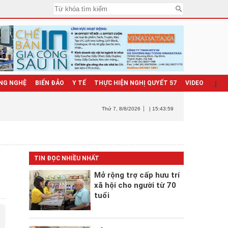
NG NGHỆ
BIỂN ĐẢO
Y TẾ
THỰC HIỆN NGHỊ QUYẾT 57
VIDEO
Thứ 7
, 8/8/2026
| 15:44:00
TIN ĐỌC NHIỀU NHẤT
Mở rộng trợ cấp hưu trí
xã hội cho người từ 70
tuổi