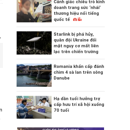
Cảnh giác chiêu trò kinh
doanh trang sức ‘nhái’
thương hiệu nổi tiếng
quốc tế
Starlink bị phá hủy,
.
quân đội Ukraine đối
mặt nguy cơ mất liên
lạc trên chiến trường
Romania khẩn cấp đánh
chìm 4 sà lan trên sông
Danube
Hạ dần tuổi hưởng trợ
cấp hưu trí xã hội xuống
n
70 tuổi
,