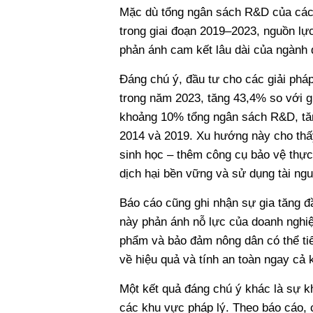
Mặc dù tổng ngân sách R&D của các
trong giai đoạn 2019–2023, nguồn lực
phản ánh cam kết lâu dài của ngành đ
Đáng chú ý, đầu tư cho các giải phá
trong năm 2023, tăng 43,4% so với g
khoảng 10% tổng ngân sách R&D, tă
2014 và 2019. Xu hướng này cho thấy
sinh học – thêm công cụ bảo vệ thực 
dịch hại bền vững và sử dụng tài ng
Báo cáo cũng ghi nhận sự gia tăng đ
này phản ánh nỗ lực của doanh nghiệp 
phẩm và bảo đảm nông dân có thể ti
về hiệu quả và tính an toàn ngay cả 
Một kết quả đáng chú ý khác là sự kh
các khu vực pháp lý. Theo báo cáo, c