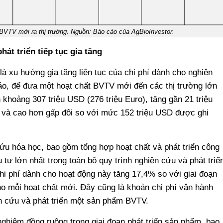
 BVTV mới ra thị trường. Nguồn: Báo cáo của AgBioInvestor.
át triển tiếp tục gia tăng
 là xu hướng gia tăng liên tục của chi phí dành cho nghiên
áo, để đưa một hoạt chất BVTV mới đến các thị trường lớn
 khoảng 307 triệu USD (276 triệu Euro), tăng gần 21 triệu
 và cao hơn gấp đôi so với mức 152 triệu USD được ghi
ứu hóa học, bao gồm tổng hợp hoạt chất và phát triển công
tư lớn nhất trong toàn bộ quy trình nghiên cứu và phát triể
hi phí dành cho hoạt động này tăng 17,4% so với giai đoạn
ho mỗi hoạt chất mới. Đây cũng là khoản chi phí vận hành
iên cứu và phát triển một sản phẩm BVTV.
nghiệm đồng ruộng trong giai đoạn phát triển sản phẩm, bao