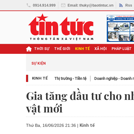
0914.914.999
Email: thuky@baotintuc.vn
Rss
THỜI SỰ
THẾ GIỚI
KINH TẾ
XÃ HỘI
PHÁP LUẬT
SỰ KIỆN
KINH TẾ
Thị trường - Tiền tệ
Doanh nghiệp - Doanh 
Gia tăng đầu tư cho n
vật mới
Kinh tế
Thứ Ba, 16/06/2026 21:36
|