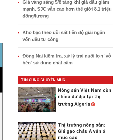
Giá vàng sáng 5/8 tăng khi giá dầu giảm
m
mạnh, SJC vẫn cao hơn thế giới 8,1 triệu
đồng/lượng
Kho bạc theo dõi sát tiến độ giải ngân
vốn đầu tư công
Đồng Nai kiểm tra, xử lý trại nuôi lợn 'vỗ
béo' sử dụng chất cấm
TIN CÙNG CHUYÊN MỤC
Nông sản Việt Nam còn
nhiều dư địa tại thị
trường Algeria
Thị trường nông sản:
Giá gạo châu Á vẫn ở
mức cao