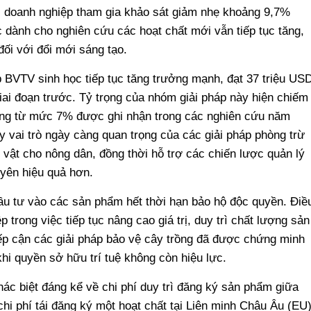
 doanh nghiệp tham gia khảo sát giảm nhẹ khoảng 9,7%
 dành cho nghiên cứu các hoạt chất mới vẫn tiếp tục tăng,
ối với đổi mới sáng tạo.
p BVTV sinh học tiếp tục tăng trưởng mạnh, đạt 37 triệu US
iai đoạn trước. Tỷ trọng của nhóm giải pháp này hiện chiếm
ng từ mức 7% được ghi nhận trong các nghiên cứu năm
 vai trò ngày càng quan trọng của các giải pháp phòng trừ
vật cho nông dân, đồng thời hỗ trợ các chiến lược quản lý
uyên hiệu quả hơn.
ầu tư vào các sản phẩm hết thời hạn bảo hộ độc quyền. Điề
trong việc tiếp tục nâng cao giá trị, duy trì chất lượng sản
ếp cận các giải pháp bảo vệ cây trồng đã được chứng minh
khi quyền sở hữu trí tuệ không còn hiệu lực.
ác biệt đáng kể về chi phí duy trì đăng ký sản phẩm giữa
hi phí tái đăng ký một hoạt chất tại Liên minh Châu Âu (EU