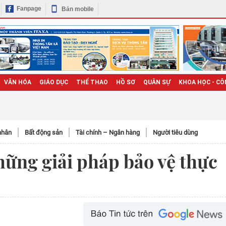
Fanpage
Bản mobile
VĂN HÓA
GIÁO DỤC
THỂ THAO
HỒ SƠ
QUÂN SỰ
KHOA HỌC - CÔ
nhân
Bất động sản
Tài chính – Ngân hàng
Người tiêu dùng
hững giải pháp bảo vệ thực