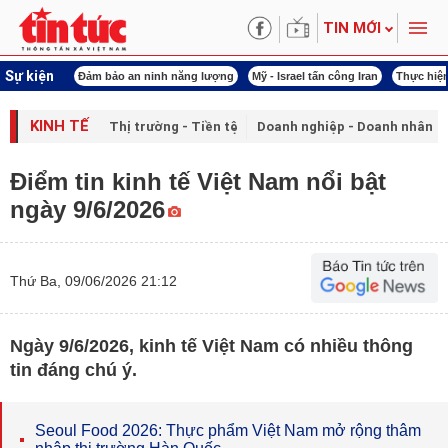
TIN MỚI
Sự kiện
 bảo an ninh năng lượng
Mỹ - Israel tấn công Iran
Thực hiện Nghị quyết 80
KINH TẾ
Thị trường - Tiền tệ
Doanh nghiệp - Doanh nhân
Điểm tin kinh tế Việt Nam nổi bật
ngày 9/6/2026
Thứ Ba, 09/06/2026 21:12
Ngày 9/6/2026, kinh tế Việt Nam có nhiều thông
tin đáng chú ý.
Seoul Food 2026: Thực phẩm Việt Nam mở rộng thâm