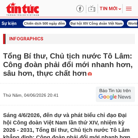
TIN MỚI
Sự kiện
í cách mạng
Chiến dịch 500 ngày đêm
Đại hội XIV Công đoàn Việt Nam
World
INFOGRAPHICS
Tổng Bí thư, Chủ tịch nước Tô Lâm:
Công đoàn phải đổi mới nhanh hơn,
sâu hơn, thực chất hơn
Thứ Năm, 04/06/2026 20:41
Sáng 4/6/2026, đến dự và phát biểu chỉ đạo Đại
hội Công đoàn Việt Nam lần thứ XIV, nhiệm kỳ
2026 - 2031, Tổng Bí thư, Chủ tịch nước Tô Lâm
khẳng định: Công đoàn phải đổi mới nhanh hơn,