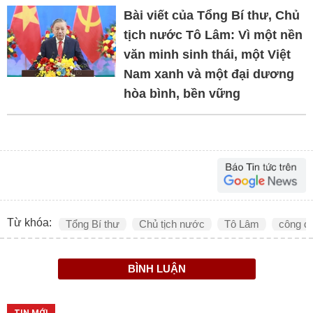
Bài viết của Tổng Bí thư, Chủ
tịch nước Tô Lâm: Vì một nền
văn minh sinh thái, một Việt
Nam xanh và một đại dương
hòa bình, bền vững
Từ khóa:
Tổng Bí thư
Chủ tịch nước
Tô Lâm
công đ
BÌNH LUẬN