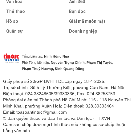
Văn hóa
Ảnh 360
Thể thao
Bạn đọc
Hồ sơ
Giải mã muôn mặt
Quân sự
Doanh nghiệp
Tổng biên tập:
Ninh Hồng Nga
Phó Tổng biên tập:
Nguyễn Trọng Chính, Phạm Thị Tuyết,
Phạm Thuỳ Hương, Đinh Quang Dũng
Giấy phép số 20/GP-BVHTTDL cấp ngày 18-4-2025.
Trụ sở chính: Số 5 Lý Thường Kiệt, phường Cửa Nam, Hà Nội
Điện thoại: 024.38248605/39330336; Fax: 024.38253753
Phòng đại diện tại Thành phố Hồ Chí Minh: 116 - 118 Nguyễn Thị
Minh Khai, phường Xuân Hoà; Điện thoại: 028.39303464
Email: toasoantintuc@gmail.com
© Bản quyền thuộc về Báo Tin tức và Dân tộc - TTXVN
Cấm sao chép dưới mọi hình thức nếu không có sự chấp thuận
bằng văn bản.