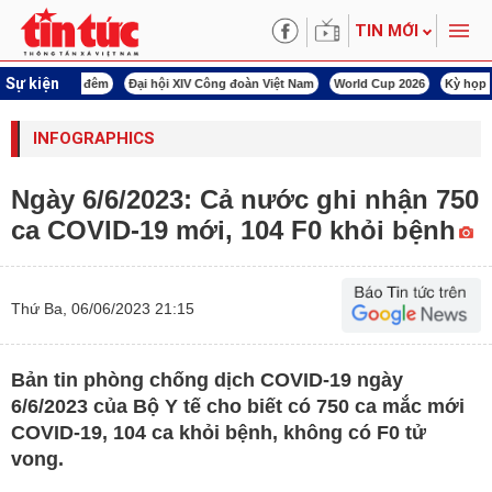
TIN MỚI
Sự kiện
00 ngày đêm
Đại hội XIV Công đoàn Việt Nam
World Cup 2026
Kỳ họp thứ nhấ
INFOGRAPHICS
Ngày 6/6/2023: Cả nước ghi nhận 750
ca COVID-19 mới, 104 F0 khỏi bệnh
Thứ Ba, 06/06/2023 21:15
Bản tin phòng chống dịch COVID-19 ngày
6/6/2023 của Bộ Y tế cho biết có 750 ca mắc mới
COVID-19, 104 ca khỏi bệnh, không có F0 tử
vong.