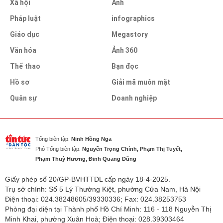
Xã hội
Ảnh
Pháp luật
infographics
Giáo dục
Megastory
Văn hóa
Ảnh 360
Thể thao
Bạn đọc
Hồ sơ
Giải mã muôn mặt
Quân sự
Doanh nghiệp
Tổng biên tập:
Ninh Hồng Nga
Phó Tổng biên tập:
Nguyễn Trọng Chính, Phạm Thị Tuyết,
Phạm Thuỳ Hương, Đinh Quang Dũng
Giấy phép số 20/GP-BVHTTDL cấp ngày 18-4-2025.
Trụ sở chính: Số 5 Lý Thường Kiệt, phường Cửa Nam, Hà Nội
Điện thoại: 024.38248605/39330336; Fax: 024.38253753
Phòng đại diện tại Thành phố Hồ Chí Minh: 116 - 118 Nguyễn Thị
Minh Khai, phường Xuân Hoà; Điện thoại: 028.39303464