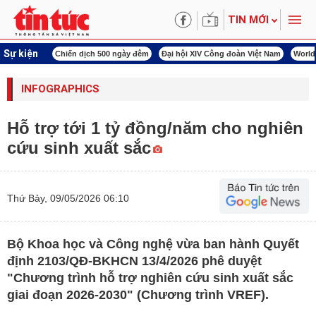
TIN MỚI
Sự kiện
í cách mạng
Chiến dịch 500 ngày đêm
Đại hội XIV Công đoàn Việt Nam
World
INFOGRAPHICS
Hỗ trợ tới 1 tỷ đồng/năm cho nghiên
cứu sinh xuất sắc
Thứ Bảy, 09/05/2026 06:10
Bộ Khoa học và Công nghệ vừa ban hành Quyết
định 2103/QĐ-BKHCN 13/4/2026 phê duyệt
"Chương trình hỗ trợ nghiên cứu sinh xuất sắc
giai đoạn 2026-2030" (Chương trình VREF).