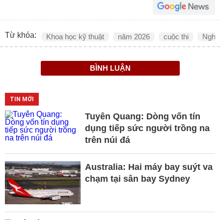
Từ khóa:
Khoa học kỹ thuật
năm 2026
cuộc thi
Nghị 
BÌNH LUẬN
TIN MỚI
Tuyên Quang: Dòng vốn tín
dụng tiếp sức người trồng na
trên núi đá
Australia: Hai máy bay suýt va
chạm tại sân bay Sydney