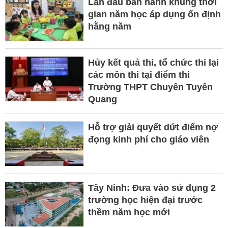
Lần đầu ban hành khung thời
gian năm học áp dụng ổn định
hằng năm
Hủy kết quả thi, tổ chức thi lại
các môn thi tại điểm thi
Trường THPT Chuyên Tuyên
Quang
Hỗ trợ giải quyết dứt điểm nợ
đọng kinh phí cho giáo viên
Tây Ninh: Đưa vào sử dụng 2
trường học hiện đại trước
thềm năm học mới