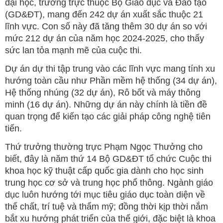
đại học, trường trực thuộc Bộ Giáo dục và Đào tạo
(GD&ĐT), mang đến 242 dự án xuất sắc thuộc 21
lĩnh vực. Con số này đã tăng thêm 30 dự án so với
mức 212 dự án của năm học 2024-2025, cho thấy
sức lan tỏa mạnh mẽ của cuộc thi.
Dự án dự thi tập trung vào các lĩnh vực mang tính xu
hướng toàn cầu như Phần mềm hệ thống (34 dự án),
Hệ thống nhúng (32 dự án), Rô bốt và máy thông
minh (16 dự án). Những dự án này chính là tiền đề
quan trọng để kiến tạo các giải pháp công nghệ tiên
tiến.
Thứ trưởng thường trực Phạm Ngọc Thưởng cho
biết, đây là năm thứ 14 Bộ GD&ĐT tổ chức Cuộc thi
khoa học kỹ thuật cấp quốc gia dành cho học sinh
trung học cơ sở và trung học phổ thông. Ngành giáo
dục luôn hướng tới mục tiêu giáo dục toàn diện về
thể chất, trí tuệ và thẩm mỹ; đồng thời kịp thời nắm
bắt xu hướng phát triển của thế giới, đặc biệt là khoa