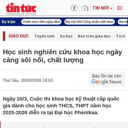
TIN MỚI
Sự kiện
í cách mạng
Chiến dịch 500 ngày đêm
Đại hội XIV Công đoàn Việt Nam
World
GIÁO DỤC
Tuyển sinh
Du học
Bàn tròn giáo dục
Tư vấ
Học sinh nghiên cứu khoa học ngày
càng sôi nổi, chất lượng
Thứ Sáu, 20/03/2026 18:53
Ngày 20/3, Cuộc thi khoa học kỹ thuật cấp quốc
gia dành cho học sinh THCS, THPT năm học
2025-2026 diễn ra tại Đại học Phenikaa.