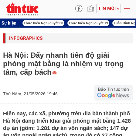
TIN MỚI
Sự kiện
ấn công Iran
Thực hiện Nghị quyết 80
Thực hiện Nghị quyết 79
Xuân Bính Ng
INFOGRAPHICS
Hà Nội: Đẩy nhanh tiến độ giải
phóng mặt bằng là nhiệm vụ trọng
tâm, cấp bách
Thứ Năm, 21/05/2026 19:46
Hiện nay, các xã, phường trên địa bàn thành phố
Hà Nội đang triển khai giải phóng mặt bằng 1.428
dự án (gồm: 1.281 dự án vốn ngân sách; 147 dự
án vốn ngoài ngân sách), trong đó có 27 công