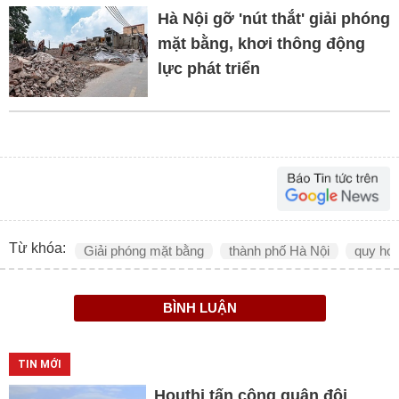
Hà Nội gỡ 'nút thắt' giải phóng
mặt bằng, khơi thông động
lực phát triển
Từ khóa:
Giải phóng mặt bằng
thành phố Hà Nội
quy ho
BÌNH LUẬN
TIN MỚI
Houthi tấn công quân đội